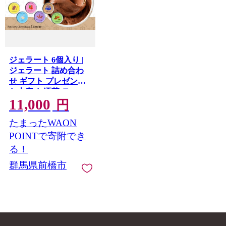
ジェラート 6個入り |
ジェラート 詰め合わ
せ ギフト プレゼント
お土産 お洒落 ティー
11,000
タイム 群馬県 前橋市
円
たまったWAON
POINTで寄附でき
る！
群馬県前橋市