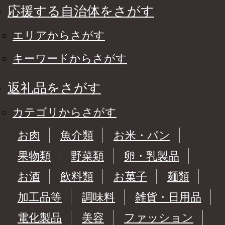
応援する自治体をさがす
エリアからさがす
キーワードからさがす
返礼品をさがす
カテゴリからさがす
お肉
魚介類
お米・パン
果物類
野菜類
卵・乳製品
お酒
飲料類
お菓子
麺類
加工品等
調味料
雑貨・日用品
電化製品
美容
ファッション