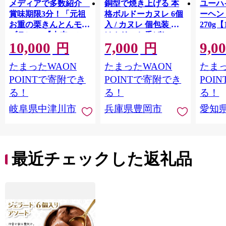
メディアで多数紹介
銅型で焼き上げる 本
ユーハ
賞味期限3分！「元祖
格ボルドーカヌレ 6個
ーヘ
お重の栗きんとんモン
入 / カヌレ 個包装 外
270g【
ブラン」 【未来のご
はカリッと香ばしい
10,000
7,000
9,0
褒美】スイーツ 栗 モ
中はもっちり ラム酒
円
円
ンブラン くりきんと
バニラ お取り寄せ ス
たまったWAON
たまったWAON
たまっ
ん デザート ご褒美 お
イーツ 焼き菓子 詰め
取り寄せ くり お菓子
合わせ ホワイトデー
POINTで寄附でき
POINTで寄附でき
POI
菓子 F4N-2298
お返し 冷凍 手作り 化
る！
る！
る！
粧箱入り ギフト TAS
岐阜県中津川市
兵庫県豊岡市
愛知
BAKE
最近チェックした返礼品