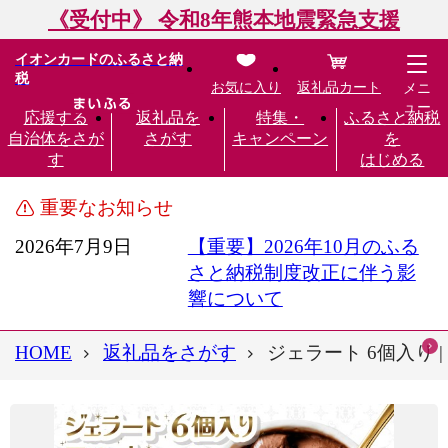
《受付中》 令和8年熊本地震緊急支援
イオンカードのふるさと納
税
お気に入り
返礼品カート
メニ
ュー
応援する
返礼品を
特集・
ふるさと納税
自治体をさが
さがす
キャンペーン
を
す
はじめる
重要なお知らせ
2026年7月9日
【重要】2026年10月のふる
さと納税制度改正に伴う影
響について
HOME
返礼品をさがす
ジェラート 6個入り 