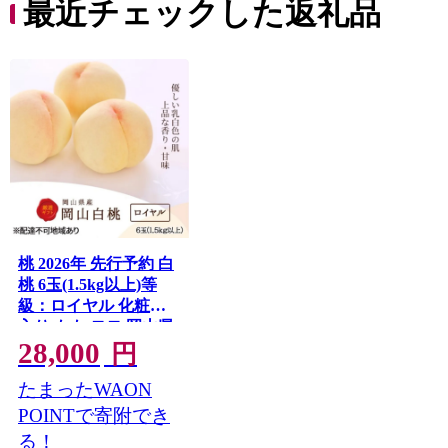
最近チェックした返礼品
桃 2026年 先行予約 白
桃 6玉(1.5kg以上)等
級：ロイヤル 化粧箱
入り もも モモ 岡山県
28,000
産 国産 フルーツ 果物
円
セット ギフト
たまったWAON
POINTで寄附でき
る！