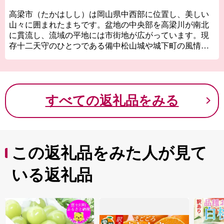
高梁市（たかはしし）は岡山県中西部に位置し、美しい
山々に囲まれたまちです。盆地の中央部を高梁川が南北
に貫流し、流域の平地には市街地が広がっています。現
存十二天守のひとつである備中松山城や城下町の風情が
残る武家屋敷や古い町家、銅山とベンガラ製造で発展し
た吹屋地域など美しい歴史的町並みが今も色濃く残って
います。
また、１７世紀から踊りつがれている県下３大踊りの備
すべての返礼品をみる
中たかはし松山踊りや県の郷土芸能である備中神楽発祥
の地であるなど自然環境や歴史文化に彩られています。
この返礼品をみた人が見て
いる返礼品