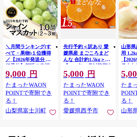
＼月間ランキング(す
先行予約＜訳あり 愛
山形県
べて・果物)１位獲得
媛県産 まごころまど
用 1.
／【2026年発送分 先
んな 合計約1.5kg＞
【202
行予約】頬張る幸福
『2026年11月以降順次
月中旬
9,000
5,000
5,0
感 〜緑の宝石・ シ
出荷予定』ご家庭用
果物 
円
円
ャインマスカット 〜
ご自宅用 紅まどんな
もも 
たまったWAON
たまったWAON
たまっ
１ｋｇ以上（２〜３
マドンナ お試し わけ
房） フルーツ 山梨県
あり 果物 柑橘 フルー
POINTで寄附でき
POINTで寄附でき
POI
産 果物 くだもの シャ
ツ 高級 国産 濃厚 果汁
る！
る！
る！
イン マスカット ぶど
産地直送 ミヤモトオ
山梨県富士川町
愛媛県西予市
山形
う ブドウ 葡萄 大粒 種
レンジガーデン 愛媛
なし 先行予約 富士川
県 西予市【常温】
町 10000円 一万円
9000円 九千円