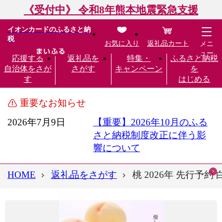
《受付中》 令和8年熊本地震緊急支援
イオンカードのふるさと納
税
お気に入り
返礼品カート
メニ
ュー
応援する
返礼品を
特集・
ふるさと納税
自治体をさが
さがす
キャンペーン
を
す
はじめる
重要なお知らせ
2026年7月9日
【重要】2026年10月のふる
さと納税制度改正に伴う影
響について
HOME
返礼品をさがす
桃 2026年 先行予約