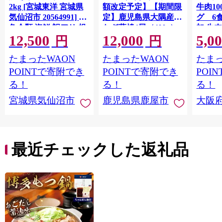
2kg [宮城東洋 宮城県
額改定予定】【期間限
牛肉1
気仙沼市 20564991] 鮭
定】鹿児島県大隅産う
グ 6
魚介類 海鮮 訳アリ 規
なぎ蒲焼4尾（400g）
加 牛
12,500
12,000
5,0
格外 不揃い さけ サケ
ット 6
円
円
鮭切身 シャケ 切り身
メ 温
たまったWAON
たまったWAON
たまっ
冷凍 家庭用 おかず 弁
菜 簡
当 支援 サーモン 銀鮭
すめ 
POINTで寄附でき
POINTで寄附でき
POI
切り身 魚 わけあり
取り寄
る！
る！
る！
料 ふ
宮城県気仙沼市
鹿児島県鹿屋市
大阪
堺市】
最近チェックした返礼品