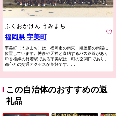
ふくおかけん うみまち
福岡県 宇美町
宇美町（うみまち）は、福岡市の南東、糟屋郡の南端に
位置しています。博多や天神と直結するバス路線があり
JR香椎線の終着駅である宇美駅は、町の玄関口であり、
都心との交通アクセスが良好です。
宇美町は「子安のまち」であり、安産信仰で有名な「宇
美八幡宮」があります。古事記や日本書紀にも、神功皇
后が応神天皇を出産された地を「産み（宇美）」と呼ぶ
ようになったという記述があります。
この自治体のおすすめの返
また、宇美町の歴史は古く、日本最古の古代山城「大野
城跡」や、魏志倭人伝に記載がある「不彌（ふみ）国」
礼品
として本町が注目される根拠となった「光正寺古墳」な
ど多くの文化財があります。
三郡山の麓には、福岡県森林浴100選にも選ばれた「一本