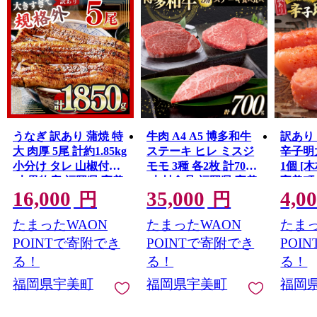
松公園」があり、大自然の景観を満喫できます。また、
冬場に見られる高さ20メートルもの見事な「河原谷の大
つらら（難所ケ滝）」はこのスポットの目玉のひとつで
す。
うなぎ 訳あり 蒲焼 特
牛肉 A4 A5 博多和牛
訳あり
大 肉厚 5尾 計約1.85kg
ステーキ ヒレ ミスジ
辛子明太
小分け タレ 山椒付き
モモ 3種 各2枚 計700g
1個 [
[大黒物産 福岡県 宇美
[木村食品 福岡県 宇美
宇美町
16,000
35,000
4,0
町 um40bak830010] 不
町 um40beg040025] セ
um40b
円
円
揃い 規格外 鰻 ウナギ
ット 肉 にく 和牛 博多
明太子
たまったWAON
たまったWAON
たまっ
unagi うなぎ蒲焼 鰻蒲
冷凍 希少部位 食べ比
いこ 
焼き 蒲焼き かば焼き
べ 黒毛和牛 小分け
ご飯の
POINTで寄附でき
POINTで寄附でき
POI
真空パック 個包装 冷
おかず
る！
る！
る！
凍
アリ
福岡県宇美町
福岡県宇美町
福岡