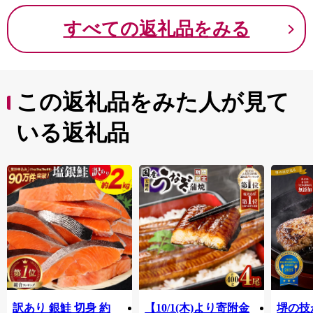
すべての返礼品をみる
この返礼品をみた人が見て
いる返礼品
訳あり 銀鮭 切身 約
【10/1(木)より寄附金
堺の技