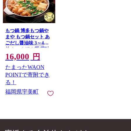
もつ鍋 博多もつ鍋や
まや もつ鍋セット あ
ごだし醤油味 3～4人
前 ちゃんぽん麺 薬味
16,000
付 [やまやコミュニケ
円
ーションズ 福岡県 宇
たまったWAON
美町 um40azo860005]
もつ鍋セット モツ鍋
POINTで寄附でき
国産 牛もつ 牛モツ 牛
る！
ホルモン
福岡県宇美町