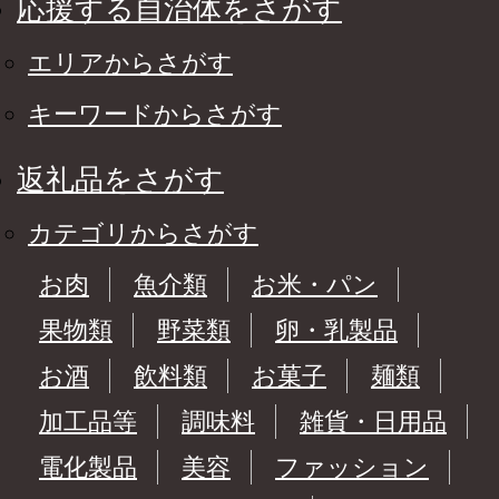
応援する自治体をさがす
エリアからさがす
キーワードからさがす
返礼品をさがす
カテゴリからさがす
お肉
魚介類
お米・パン
果物類
野菜類
卵・乳製品
お酒
飲料類
お菓子
麺類
加工品等
調味料
雑貨・日用品
電化製品
美容
ファッション