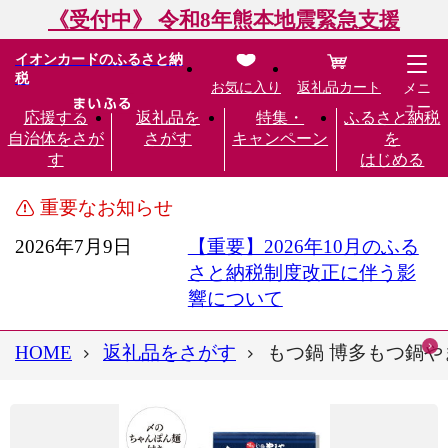
《受付中》 令和8年熊本地震緊急支援
イオンカードのふるさと納
税
お気に入り
返礼品カート
メニ
ュー
応援する
返礼品を
特集・
ふるさと納税
自治体をさが
さがす
キャンペーン
を
す
はじめる
重要なお知らせ
2026年7月9日
【重要】2026年10月のふる
さと納税制度改正に伴う影
響について
HOME
返礼品をさがす
もつ鍋 博多もつ鍋やま