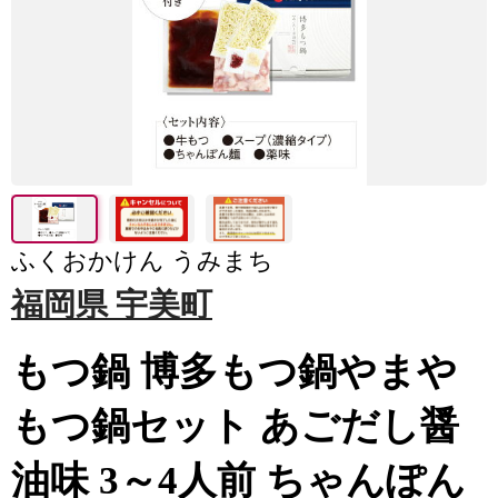
ふくおかけん うみまち
福岡県 宇美町
もつ鍋 博多もつ鍋やまや
もつ鍋セット あごだし醤
油味 3～4人前 ちゃんぽん