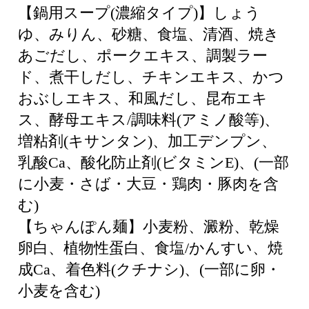
【鍋用スープ(濃縮タイプ)】しょう
ゆ、みりん、砂糖、食塩、清酒、焼き
あごだし、ポークエキス、調製ラー
ド、煮干しだし、チキンエキス、かつ
おぶしエキス、和風だし、昆布エキ
ス、酵母エキス/調味料(アミノ酸等)、
増粘剤(キサンタン)、加工デンプン、
乳酸Ca、酸化防止剤(ビタミンE)、(一部
に小麦・さば・大豆・鶏肉・豚肉を含
む)
【ちゃんぽん麺】小麦粉、澱粉、乾燥
卵白、植物性蛋白、食塩/かんすい、焼
成Ca、着色料(クチナシ)、(一部に卵・
小麦を含む)