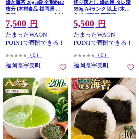
焼き海苔 20g 6袋 全形約42
切り落とし 焼肉用 タレ漬
枚分 [木村食品 福岡県 宇
550g A4ランク 以上 [木村
美町 um40beg040028] わけ
食品 福岡県 宇美町
7,500
5,500
あり 焼き海苔 やきのり 乾
um40beg040033] 肉 和牛 バ
円
円
物 有明海苔 海苔 のり 有明
ーベキュー BBQ 冷凍 焼き
たまったWAON
たまったWAON
小分け 個包装
肉
POINTで寄附できる！
POINTで寄附できる！
（0）
（0）
福岡県宇美町
福岡県宇美町