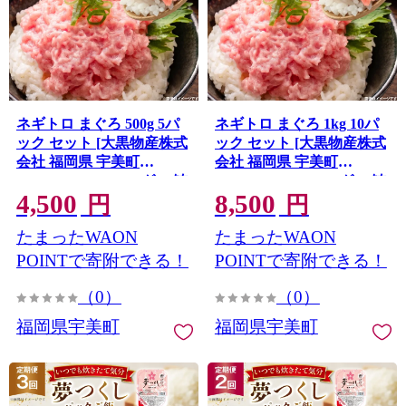
ネギトロ まぐろ 500g 5パ
ネギトロ まぐろ 1kg 10パ
ック セット [大黒物産株式
ック セット [大黒物産株式
会社 福岡県 宇美町
会社 福岡県 宇美町
um40bak830038] マグロ 鮪
um40bak830037] マグロ 鮪
4,500
8,500
ねぎとろ まぐろたたき ま
ねぎとろ まぐろたたき ま
円
円
ぐろのたたき ご飯 海鮮 魚
ぐろのたたき ご飯 海鮮 魚
たまったWAON
たまったWAON
介 惣菜 お惣菜 おかず おつ
介 惣菜 お惣菜 おかず おつ
まみ ネギトロ丼 丼 丼物 冷
まみ ネギトロ丼 丼 丼物 冷
POINTで寄附できる！
POINTで寄附できる！
凍 小分け
凍 小分け
（0）
（0）
福岡県宇美町
福岡県宇美町