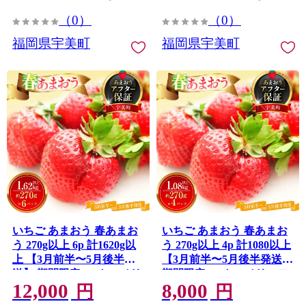
凍 小分け
ック 1kg
（0）
（0）
福岡県宇美町
福岡県宇美町
いちご あまおう 春あまお
いちご あまおう 春あまお
う 270g以上 6p 計1620g以
う 270g以上 4p 計1080以上
上 【3月前半〜5月後半発
【3月前半〜5月後半発送】
送】 期間限定 [ストロベリ
期間限定 [ストロベリーフ
12,000
8,000
ーファーム 福岡県 宇美町
ァーム 福岡県 宇美町
円
円
um40azp070007] 先行予約
um40azp070006] 先行予約