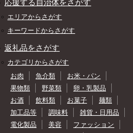
応援する自治体をさがす
エリアからさがす
キーワードからさがす
返礼品をさがす
カテゴリからさがす
お肉
魚介類
お米・パン
果物類
野菜類
卵・乳製品
お酒
飲料類
お菓子
麺類
加工品等
調味料
雑貨・日用品
電化製品
美容
ファッション