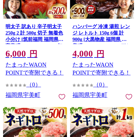
明太子 訳あり 辛子明太子
ハンバーグ 冷凍 湯煎 レン
250g 2 計 500g 切子 無着色
ジ レトルト 150g 6個 計
小分け [筑前福岡 福岡県
900g [大黒物産 福岡県 宇
宇美町 um40azo710009] 無
美町 um40bak830012] デミ
6,000
4,000
添加 めんたいこ 小切 切れ
グラス ソース付き 温める
円
円
子 福岡
だけ 小分け 個包装 湯せん
たまったWAON
たまったWAON
冷凍 レンチン 温める 大容
量 はんばーぐ 人気 ふるさ
POINTで寄附できる！
POINTで寄附できる！
と納税
（0）
（0）
福岡県宇美町
福岡県宇美町