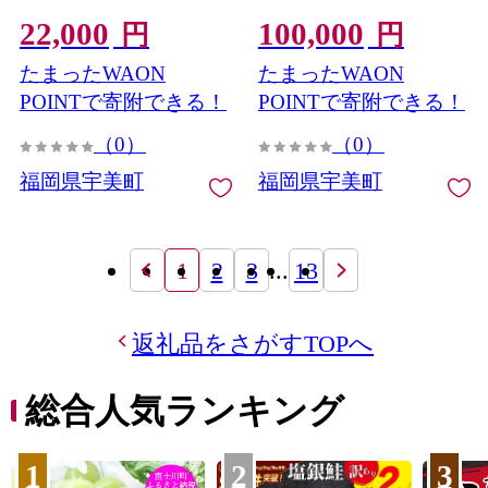
ュニケーションズ 福岡県
ションズ 福岡県 宇美町
22,000
100,000
宇美町 um40azo860021] め
um40azo860024] めんたい
円
円
んたいこ 明太子訳あり 明
こ 明太子訳あり 明太子無
たまったWAON
たまったWAON
太子無着色 切子 ばらこ バ
着色 切子 ばらこ バラ子 小
ラ子 小切 小分け 冷凍 2キ
切 小分け 冷凍
POINTで寄附できる！
POINTで寄附できる！
ロ
（0）
（0）
福岡県宇美町
福岡県宇美町
1
2
3
...
13
返礼品をさがすTOPへ
総合人気ランキング
1
2
3