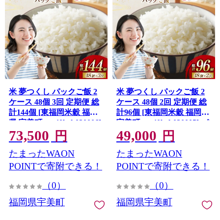
米 夢つくし パックご飯 2
米 夢つくし パックご飯 2
ケース 48個 3回 定期便 総
ケース 48個 2回 定期便 総
計144個 [東福岡米穀 福岡
計96個 [東福岡米穀 福岡県
県 宇美町 um40beh030006]
宇美町 um40beh030005] パ
73,500
49,000
パックごはん パックライ
ックごはん パックライス
円
円
ス 国産 米 レンジ 簡単 便
国産 米 レンジ 簡単 便利
たまったWAON
たまったWAON
利 保存食 備蓄 ローリング
保存食 備蓄 ローリングス
ストック ふるさと納税
トック ふるさと納税
POINTで寄附できる！
POINTで寄附できる！
（0）
（0）
福岡県宇美町
福岡県宇美町