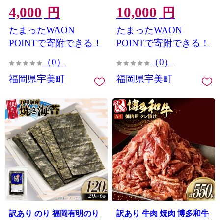
4,000
10,000
子 小分け めんたいこ 辛子
um40bak830001] 不揃い 規
円
円
めんたいこ ご飯のお供 お
格外 家庭用 鰻 ウナギ
たまったWAON
たまったWAON
つまみ おかず 家庭用 冷凍
unagi うなぎ蒲焼 鰻蒲焼き
訳アリ
蒲焼き かば焼き 真空パッ
POINTで寄附できる！
POINTで寄附できる！
ク 個包装 冷凍 1キロ 1k 1
（0）
（0）
万円以下 10000円の品
10000 10000円
福岡県宇美町
福岡県宇美町
訳あり のり 福岡有明のり
訳あり 牛肉 焼肉 博多和牛