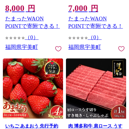
ーズ 福岡県 宇美町
フーズ 福岡県 宇美町
8,000
7,000
um40azp140007] 苺 イチゴ
um40azp140006] 苺 イチゴ
円
円
フルーツ ストロベリー 甘
フルーツ ストロベリー 甘
たまったWAON
たまったWAON
い あまい 季節限定 期間限
い あまい 季節限定 期間限
定 2027
定 2027
POINTで寄附できる！
POINTで寄附できる！
（0）
（0）
福岡県宇美町
福岡県宇美町
いちご あまおう 先行予約
肉 博多和牛 肩ロース うす