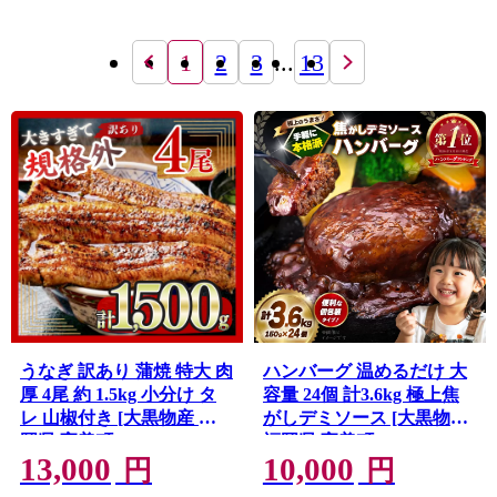
1
2
3
...
13
うなぎ 訳あり 蒲焼 特大 肉
ハンバーグ 温めるだけ 大
厚 4尾 約 1.5kg 小分け タ
容量 24個 計3.6kg 極上焦
レ 山椒付き [大黒物産 福
がしデミソース [大黒物産
岡県 宇美町
福岡県 宇美町
13,000
10,000
um40bak830002] 不揃い 規
um40bak830003] レンジ 湯
円
円
格外 家庭用 鰻 ウナギ
煎 冷凍 小分け 大容量 ハン