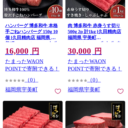
ハンバーグ 博多和牛 本格
肉 博多和牛 赤身うす切り
手ごねハンバーグ 150g 10
500g 2p 計1kg [久田精肉店
個 [久田精肉店 福岡県 宇
福岡県 宇美町
美町 um40bsi440003] 肉 牛
um40bsi440004] 牛肉 牛 赤
16,000
30,000
肉 牛ミンチ 牛ハンバーグ
身 うす切り すき焼き しゃ
円
円
冷凍
ぶしゃぶ 冷凍
たまったWAON
たまったWAON
POINTで寄附できる！
POINTで寄附できる！
（0）
（0）
福岡県宇美町
福岡県宇美町