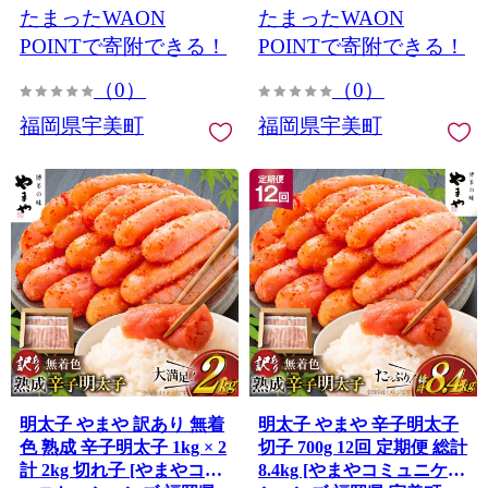
たまったWAON
たまったWAON
まい グランデ
明太子無着色 切子 ばらこ
バラ子 小切 小分け 冷凍
POINTで寄附できる！
POINTで寄附できる！
1.4キロ
（0）
（0）
福岡県宇美町
福岡県宇美町
明太子 やまや 訳あり 無着
明太子 やまや 辛子明太子
色 熟成 辛子明太子 1kg × 2
切子 700g 12回 定期便 総計
計 2kg 切れ子 [やまやコミ
8.4kg [やまやコミュニケー