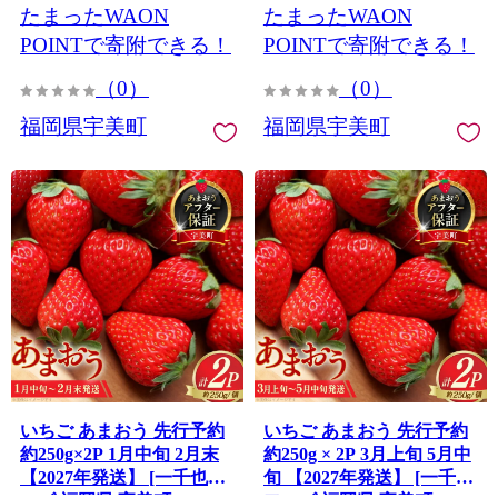
たまったWAON
たまったWAON
イチゴ 苺 フルーツ 果物 果
イチゴ 苺 フルーツ 果物 果
実 甘い 小分け あまい 6パ
実 甘い 小分け あまい 4パ
POINTで寄附できる！
POINTで寄附できる！
ック 1.6kg
ック 1kg
（0）
（0）
福岡県宇美町
福岡県宇美町
いちご あまおう 先行予約
いちご あまおう 先行予約
約250g×2P 1月中旬 2月末
約250g × 2P 3月上旬 5月中
【2027年発送】 [一千也フ
旬 【2027年発送】 [一千也