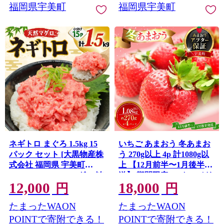
福岡県宇美町
福岡県宇美町
ネギトロ まぐろ 1.5kg 15
いちご あまおう 冬あまお
パック セット [大黒物産株
う 270g以上 4p 計1080g以
式会社 福岡県 宇美町
上 【12月前半〜1月後半発
um40bak830036] マグロ 鮪
送】 期間限定 [ストロベリ
12,000
18,000
ねぎとろ まぐろたたき ま
ーファーム 福岡県 宇美町
円
円
ぐろのたたき ご飯 海鮮 魚
um40azp070008] 先行予約
たまったWAON
たまったWAON
介 惣菜 お惣菜 おかず おつ
イチゴ 苺 フルーツ 果物 果
まみ ネギトロ丼 丼 丼物 冷
実 甘い 小分け あまい 4パ
POINTで寄附できる！
POINTで寄附できる！