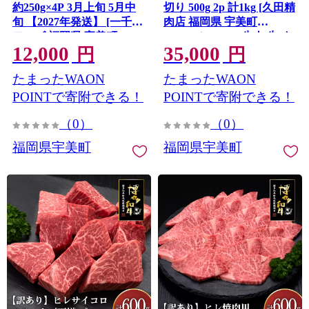
約250g×4P 3月上旬 5月中
切り 500g 2p 計1kg [久田精
旬 【2027年発送】 [一千也
肉店 福岡県 宇美町
フーズ 福岡県 宇美町
um40bsi440000] 牛肉 牛 す
12,000
35,000
um40azp140005] 苺 イチゴ
き焼き しゃぶしゃぶ 冷凍
円
円
フルーツ ストロベリー 甘
たまったWAON
たまったWAON
い あまい 季節限定 期間限
定 1kg 2027
POINTで寄附できる！
POINTで寄附できる！
（0）
（0）
福岡県宇美町
福岡県宇美町