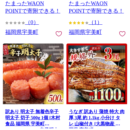
たまったWAON
たまったWAON
unagi うなぎ蒲焼 鰻蒲焼き
バーグ 肉 簡単調理 特製
蒲焼き かば焼き 真空パッ
POINTで寄附できる！
POINTで寄附できる！
ク 個包装 冷凍 13000 13000
（0）
（1）
円
福岡県宇美町
福岡県宇美町
訳あり 明太子 無着色辛子
うなぎ 訳あり 蒲焼 特大 肉
明太子 切子 500g 1個 [木村
厚 3尾 約 1.1kg 小分け タ
食品 福岡県 宇美町
レ 山椒付き [大黒物産 福
um40beg040002] 辛子明太
岡県 宇美町