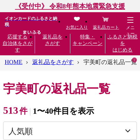
《受付中》 令和8年熊本地震緊急支援
イオンカードのふるさと納
税
お気に入り
返礼品カート
メニ
ュー
応援する
返礼品を
特集・
ふるさと納税
自治体をさが
さがす
キャンペーン
を
す
はじめる
HOME
返礼品をさがす
宇美町の返礼品一覧
宇美町の返礼品一覧
513
件
1〜40件目を表示