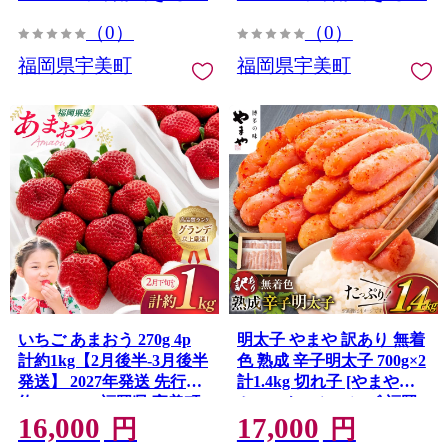
（0）
（0）
福岡県宇美町
福岡県宇美町
いちご あまおう 270g 4p
明太子 やまや 訳あり 無着
計約1kg【2月後半-3月後半
色 熟成 辛子明太子 700g×2
発送】 2027年発送 先行予
計1.4kg 切れ子 [やまやコ
約 [hurrah. 福岡県 宇美町
ミュニケーションズ 福岡
16,000
17,000
um40bjm200000] イチゴ 苺
県 宇美町 um40azo860020]
円
円
フルーツ 果物 果実 甘い あ
めんたいこ 明太子訳あり