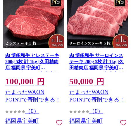
肉 博多和牛 ヒレステーキ
肉 博多和牛 サーロインス
200g 5枚 計 1kg [久田精肉
テーキ 200g 5枚 計 1kg [久
店 福岡県 宇美町
田精肉店 福岡県 宇美町
um40bsi440010] 牛 牛肉 ヒ
um40bsi440009] 牛 牛肉 サ
100,000
50,000
レ ステーキ 和牛 ソース ソ
ーロイン ステーキ 和牛 ソ
円
円
ース付き 福岡県産 冷凍
ース ソース付き 福岡県産
たまったWAON
たまったWAON
冷凍
POINTで寄附できる！
POINTで寄附できる！
（0）
（0）
福岡県宇美町
福岡県宇美町