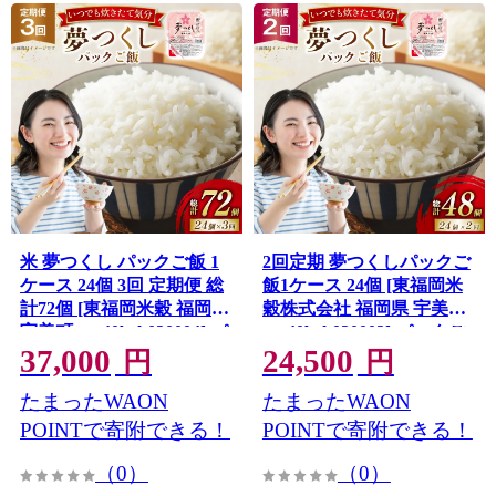
米 夢つくし パックご飯 1
2回定期 夢つくしパックご
ケース 24個 3回 定期便 総
飯1ケース 24個 [東福岡米
計72個 [東福岡米穀 福岡県
穀株式会社 福岡県 宇美町
宇美町 um40beh030004] パ
um40beh030003] パックご
37,000
24,500
ックごはん パックライス
はん パックライス 国産 米
円
円
国産 米 レンジ 簡単 便利
レンジ 簡単 便利 保存食 備
たまったWAON
たまったWAON
保存食 備蓄 ローリングス
蓄 ローリングストック ふ
トック ふるさと納税
るさと納税
POINTで寄附できる！
POINTで寄附できる！
（0）
（0）