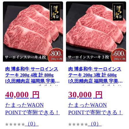
肉 博多和牛 サーロインス
肉 博多和牛 サーロインス
テーキ 200g 4枚 計 800g
テーキ 200g 3枚 計 600g
[久田精肉店 福岡県 宇美町
[久田精肉店 福岡県 宇美町
um40bsi440008] 牛 牛肉 サ
um40bsi440007] 牛 牛肉 サ
40,000
30,000
ーロイン ステーキ 和牛 ソ
ーロイン ステーキ 和牛 ソ
円
円
ース ソース付き 福岡県産
ース ソース付き 福岡県産
たまったWAON
たまったWAON
冷凍
冷凍
POINTで寄附できる！
POINTで寄附できる！
（0）
（0）