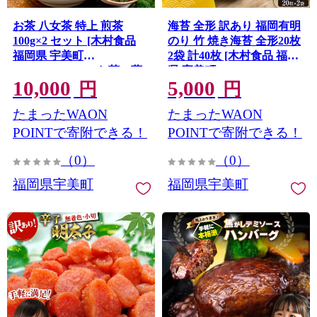
お茶 八女茶 特上 煎茶
海苔 全形 訳あり 福岡有明
100g×2 セット [木村食品
のり 竹 焼き海苔 全形20枚
福岡県 宇美町
2袋 計40枚 [木村食品 福岡
um40beg040043] お茶の葉
県 宇美町 um40beg040006]
10,000
5,000
茶 お茶の葉 茶葉 お茶っぱ
わけあり 焼き海苔 やきの
円
円
メール便 メール便対応
り 乾物 有明海苔 海苔 のり
たまったWAON
たまったWAON
有明 おにぎり おむすび メ
ール便 メール便対応
POINTで寄附できる！
POINTで寄附できる！
（0）
（0）
福岡県宇美町
福岡県宇美町