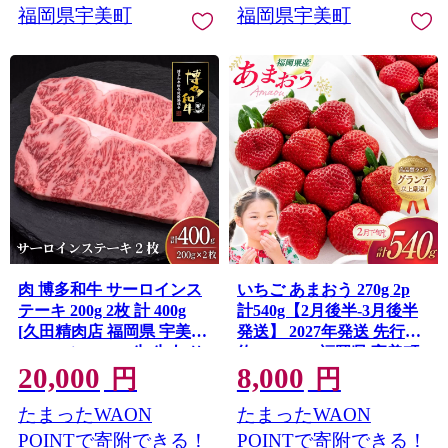
福岡県宇美町
福岡県宇美町
肉 博多和牛 サーロインス
いちご あまおう 270g 2p
テーキ 200g 2枚 計 400g
計540g【2月後半-3月後半
[久田精肉店 福岡県 宇美町
発送】 2027年発送 先行予
um40bsi440006] 牛 牛肉 サ
約 [hurrah. 福岡県 宇美町
20,000
8,000
ーロイン ステーキ 和牛 ソ
um40bjm200003] イチゴ 苺
円
円
ース ソース付き 福岡県産
フルーツ 果物 果実 甘い あ
たまったWAON
たまったWAON
冷凍
まい グランデ
POINTで寄附できる！
POINTで寄附できる！