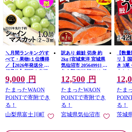
＼月間ランキング(す
訳あり 銀鮭 切身 約
【数量
べて・果物)１位獲得
2kg [宮城東洋 宮城県
リ 】
／【2026年発送分 先
気仙沼市 20564991] 鮭
き 3尾 
行予約】頬張る幸福
魚介類 海鮮 訳アリ 規
大きさ
9,000
12,500
12,
感 〜緑の宝石・ シ
格外 不揃い さけ サケ
レ・山
円
円
ャインマスカット 〜
鮭切身 シャケ 切り身
鰻 ふ
たまったWAON
たまったWAON
たまっ
１ｋｇ以上（２〜３
冷凍 家庭用 おかず 弁
な重 
房） フルーツ 山梨県
当 支援 サーモン 銀鮭
茨城 
POINTで寄附でき
POINTで寄附でき
POI
産 果物 くだもの シャ
切り身 魚 わけあり
と納税 冷
る！
る！
る！
イン マスカット ぶど
山梨県富士川町
宮城県気仙沼市
茨城
う ブドウ 葡萄 大粒 種
なし 先行予約 富士川
町 10000円 一万円