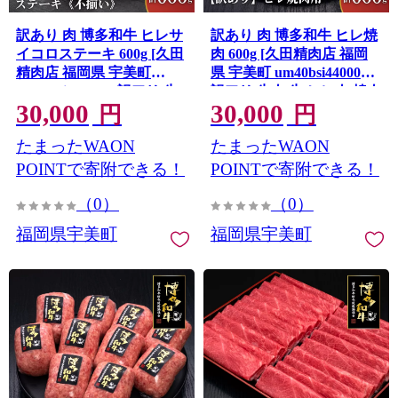
訳あり 肉 博多和牛 ヒレサ
訳あり 肉 博多和牛 ヒレ焼
イコロステーキ 600g [久田
肉 600g [久田精肉店 福岡
精肉店 福岡県 宇美町
県 宇美町 um40bsi440002]
um40bsi440001] 訳アリ 牛
訳アリ 牛肉 牛 ヒレ肉 焼肉
30,000
30,000
肉 牛 ヒレ サイコロステー
ヘルシー 冷凍
円
円
キ 冷凍
たまったWAON
たまったWAON
POINTで寄附できる！
POINTで寄附できる！
（0）
（0）
福岡県宇美町
福岡県宇美町