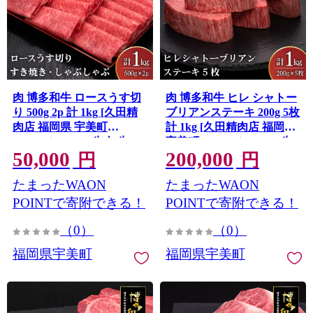
肉 博多和牛 ロースうす切
肉 博多和牛 ヒレ シャトー
り 500g 2p 計 1kg [久田精
ブリアンステーキ 200g 5枚
肉店 福岡県 宇美町
計 1kg [久田精肉店 福岡県
um40bsi440005] 牛肉 牛 ロ
宇美町 um40bsi440011] 牛
50,000
200,000
ース うす切り すき焼き し
牛肉 ヒレシャトーブリア
円
円
ゃぶしゃぶ 冷凍
ンステーキ ステーキ 和牛
たまったWAON
たまったWAON
ソース ソース付き 福岡県
産 冷凍
POINTで寄附できる！
POINTで寄附できる！
（0）
（0）
福岡県宇美町
福岡県宇美町