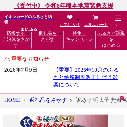
《受付中》 令和8年熊本地震緊急支援
イオンカードのふるさと納
税
お気に入り
返礼品カート
メニ
ュー
応援する
返礼品を
特集・
ふるさと納税
自治体をさが
さがす
キャンペーン
を
す
はじめる
重要なお知らせ
2026年7月9日
【重要】2026年10月のふる
さと納税制度改正に伴う影
響について
HOME
返礼品をさがす
訳あり 明太子 無着色 