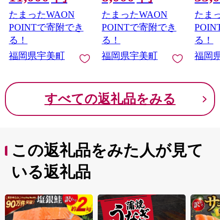
鍋 もつ鍋セット モツ
多 福岡 ふるさと納税
ット 肉
たまったWAON
たまったWAON
たまっ
鍋セット セット もつ
冷凍 
なべ 福岡 博多 醤油 し
べ 黒
POINTで寄附でき
POINTで寄附でき
POI
ょうゆ 牛もつ ふるさ
る！
る！
る！
と納税
福岡県宇美町
福岡県宇美町
福岡
すべての返礼品をみる
この返礼品をみた人が見て
いる返礼品