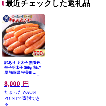
最近チェックした返礼品
訳あり 明太子 無着色
辛子明太子 500g [福さ
屋 福岡県 宇美町
um40azp220001] 辛子
8,000
めんたいこ たらこ 博
円
多 福岡 ふるさと納税
たまったWAON
POINTで寄附でき
る！