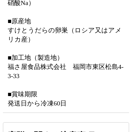
硝酸Na）
■原産地
すけとうだらの卵巣（ロシア又はアメ
リカ産）
■加工地（製造地）
福さ屋食品株式会社 福岡市東区松島4-
3-33
■賞味期限
発送日から冷凍60日