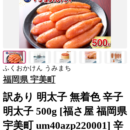
ふくおかけん うみまち
福岡県 宇美町
訳あり 明太子 無着色 辛子
明太子 500g [福さ屋 福岡県
宇美町 um40azp220001] 辛