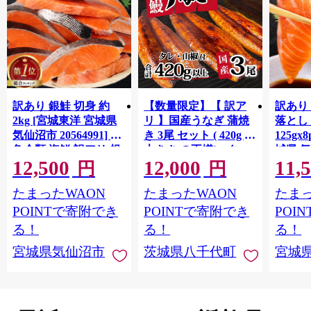
訳あり 銀鮭 切身 約
【数量限定】【 訳ア
訳あり
2kg [宮城東洋 宮城県
リ 】国産うなぎ 蒲焼
落とし 
気仙沼市 20564991] 鮭
き 3尾 セット ( 420g )
125gx
魚介類 海鮮 訳アリ 規
大きさ の不揃い タ
城県 
12,500
12,000
11,
格外 不揃い さけ サケ
レ・山椒付き ウナギ
20564
円
円
鮭切身 シャケ 切り身
鰻 ふぞろい 不揃い う
お刺し
たまったWAON
たまったWAON
たまっ
冷凍 家庭用 おかず 弁
な重 ひつまぶし 人気
生 生
当 支援 サーモン 銀鮭
茨城 八千代町 ふるさ
鮭 銀鮭
POINTで寄附でき
POINTで寄附でき
POI
切り身 魚 わけあり
と納税 冷凍 [SF951ya]
介
る！
る！
る！
宮城県気仙沼市
茨城県八千代町
宮城