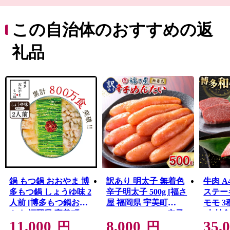
美八幡宮」があります。古事記や日本書紀にも、神功皇
后が応神天皇を出産された地を「産み（宇美）」と呼ぶ
ようになったという記述があります。
この自治体のおすすめの返
また、宇美町の歴史は古く、日本最古の古代山城「大野
城跡」や、魏志倭人伝に記載がある「不彌（ふみ）国」
礼品
として本町が注目される根拠となった「光正寺古墳」な
ど多くの文化財があります。
三郡山の麓には、福岡県森林浴100選にも選ばれた「一本
松公園」があり、大自然の景観を満喫できます。また、
冬場に見られる高さ20メートルもの見事な「河原谷の大
つらら（難所ケ滝）」はこのスポットの目玉のひとつで
す。
鍋 もつ鍋 おおやま 博
訳あり 明太子 無着色
牛肉 A
多もつ鍋 しょうゆ味 2
辛子明太子 500g [福さ
ステー
人前 [博多もつ鍋おお
屋 福岡県 宇美町
モモ 3
やま 福岡県 宇美町
um40azp220001] 辛子
[木村
11,000
8,000
35,
um40azo940003] モツ
めんたいこ たらこ 博
町 um4
円
円