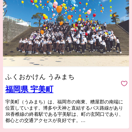
ふくおかけん うみまち
福岡県 宇美町
宇美町（うみまち）は、福岡市の南東、糟屋郡の南端に
位置しています。博多や天神と直結するバス路線があり
JR香椎線の終着駅である宇美駅は、町の玄関口であり、
都心との交通アクセスが良好です。
宇美町は「子安のまち」であり、安産信仰で有名な「宇