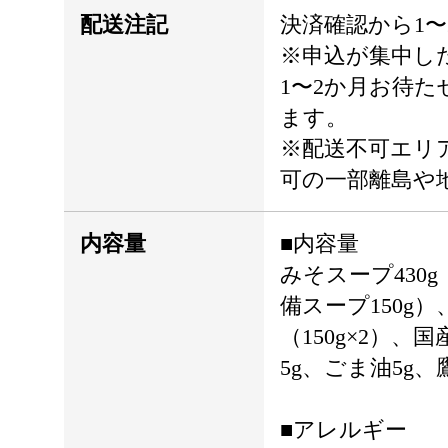
配送注記
決済確認から1〜
※申込が集中し
1〜2か月お待
ます。
※配送不可エリ
可の一部離島や
内容量
■内容量
みそスープ430g
備スープ150g）
（150g×2）、
5g、ごま油5g、
■アレルギー