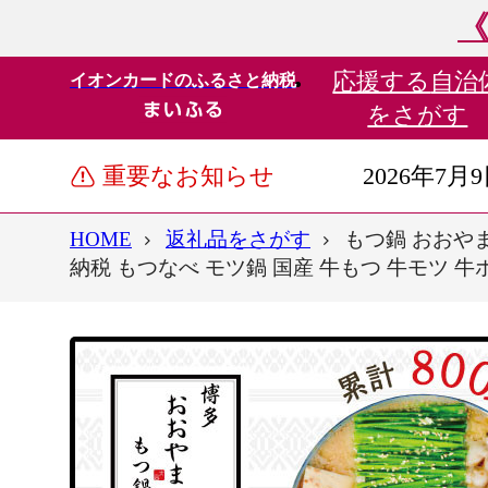
《
応援する
自治
イオンカードのふるさと納税
をさがす
重要なお知らせ
2026年7月
HOME
返礼品をさがす
もつ鍋 おおやま 
納税 もつなべ モツ鍋 国産 牛もつ 牛モツ 牛