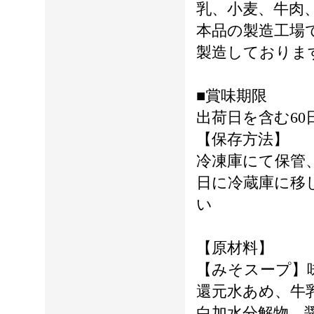
乳、小麦、牛肉
本品の製造工場
製造しておりま
■賞味期限
出荷日を含む60
【保存方法】
冷凍庫にて保管
日に冷蔵庫に移
い
【原材料】
【みそスープ】
還元水あめ、牛
白加水分解物、