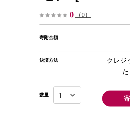
0
（0）
寄附金額
クレジッ
決済方法
た
数量