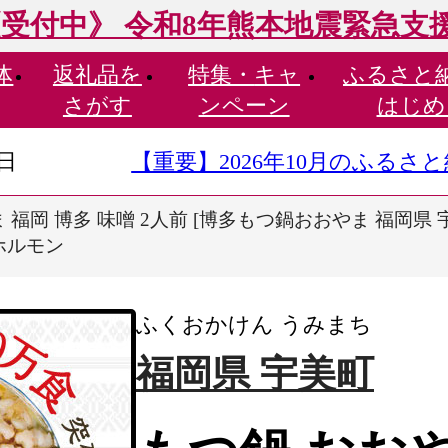
受付中》 令和8年熊本地震緊急支
体
返礼品を
特集・
キャ
ふるさと
さがす
ンペーン
はじめ
9日
【重要】2026年10月のふる
福岡 博多 味噌 2人前 [博多もつ鍋おおやま 福岡県 宇美町
ホルモン
ふくおかけん うみまち
福岡県 宇美町