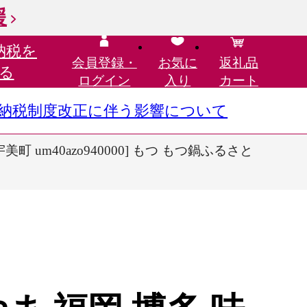
援
納税を
会員登録・
お気に
返礼品
る
ログイン
入り
カート
さと納税制度改正に伴う影響について
 um40azo940000] もつ もつ鍋ふるさと