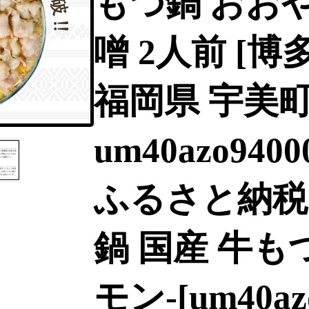
もつ鍋 おおや
噌 2人前 [
福岡県 宇美
um40azo940
ふるさと納税
鍋 国産 牛も
モン-[um40azo