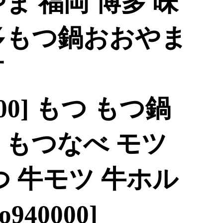
ま 福岡 博多 味
博多もつ鍋おおやま
町
000] もつ もつ鍋
 もつなべ モツ
つ 牛モツ 牛ホル
940000]