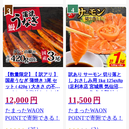
3
4
【数量限定】【 訳アリ 】
訳あり サーモン 切り落と
国産うなぎ 蒲焼き 3尾 セ
し おさしみ用 1kg 125gx8p
ット ( 420g ) 大きさ の不揃
[足利本店 宮城県 気仙沼市
い タレ・山椒付き ウナギ
20564313] 魚 魚介類 鮭 お
12,000
11,500
鰻 ふぞろい 不揃い うな重
刺し身 刺し身 刺身 生 生食
円
円
ひつまぶし 人気 茨城 八千
個包装 チリ銀鮭 銀鮭 海鮮
たまったWAON
たまったWAON
代町 ふるさと納税 冷凍
海鮮丼 魚介
[SF951ya]
POINTで寄附できる！
POINTで寄附できる！