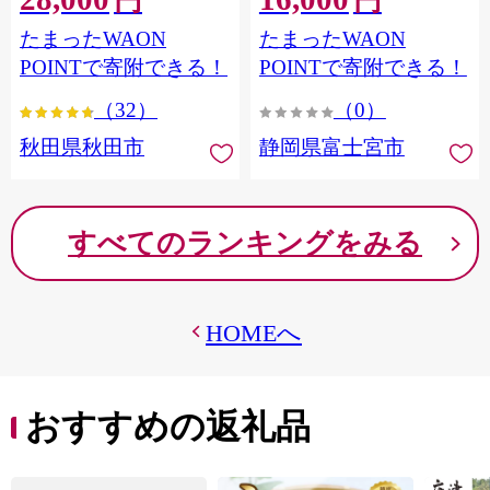
円
円
フラワーパック トイレッ
シングル パルプ100％ 香り
たまったWAON
たまったWAON
トペーパー 日本製紙クレ
つき 日用品 消耗品 備蓄
シア] 秋田県秋田市
POINTで寄附できる！
POINTで寄附できる！
（32）
（0）
秋田県秋田市
静岡県富士宮市
すべてのランキングをみる
HOMEへ
おすすめの返礼品