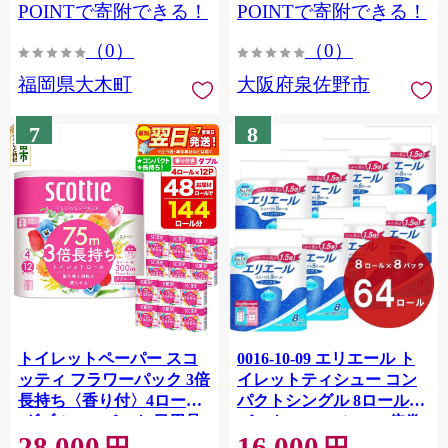
CY009_01
POINTで寄附できる！
POINTで寄附できる！
（0）
（0）
福岡県大木町
大阪府泉佐野市
7
8
トイレットペーパー スコ
0016-10-09 エリエール ト
ッティ フラワーパック 3倍
イレットティシュー コン
長持ち〈香り付〉4ロール
パクトシングル 8ロール×8
(ダブル)×12パック 日用品
パック 64ロール 1.5倍巻
28,000
16,000
最短翌日発送 [スコッティ
82.5m トイレットペーパー