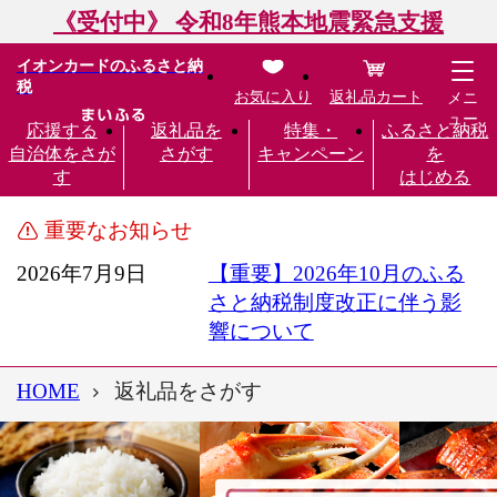
《受付中》 令和8年熊本地震緊急支援
イオンカードのふるさと納
税
お気に入り
返礼品カート
メニ
ュー
応援する
返礼品を
特集・
ふるさと納税
自治体をさが
さがす
キャンペーン
を
す
はじめる
重要なお知らせ
2026年7月9日
【重要】2026年10月のふる
さと納税制度改正に伴う影
響について
HOME
返礼品をさがす