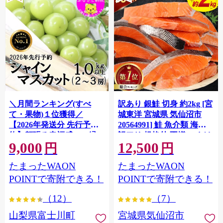
＼月間ランキング(すべ
訳あり 銀鮭 切身 約2kg [宮
て・果物)１位獲得／
城東洋 宮城県 気仙沼市
【2026年発送分 先行予
20564991] 鮭 魚介類 海鮮
約】頬張る幸福感 〜緑の
訳アリ 規格外 不揃い さけ
9,000
12,500
宝石・ シャインマスカッ
サケ 鮭切身 シャケ 切り身
円
円
ト 〜 １ｋｇ以上（２〜３
冷凍 家庭用 おかず 弁当 支
たまったWAON
たまったWAON
房） フルーツ 山梨県産 果
援 サーモン 銀鮭切り身 魚
物 くだもの シャイン マス
わけあり
POINTで寄附できる！
POINTで寄附できる！
カット ぶどう ブドウ 葡萄
（12）
（7）
大粒 種なし 先行予約 富士
川町 10000円 一万円 9000
山梨県富士川町
宮城県気仙沼市
円 九千円