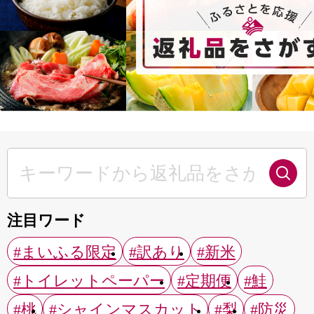
注目ワード
#まいふる限定
#訳あり
#新米
#トイレットペーパー
#定期便
#鮭
#桃
#シャインマスカット
#梨
#防災