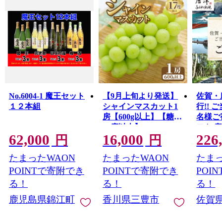
No.6004-1 魔王セット
【9月上旬より発送】
佐賀・
１２本組
シャインマスカット1
行!! 
房【600g以上】【糖度
名様ご
17度以上】
フト 
62,000
16,000
226
円
円
たまったWAON
たまったWAON
たまっ
POINTで寄附でき
POINTで寄附でき
POI
る！
る！
る！
鹿児島県錦江町
香川県三豊市
佐賀