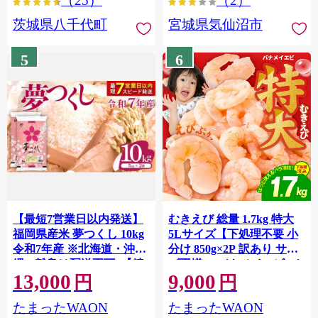
（25）
（2）
茨城県八千代町
宮城県気仙沼市
5
6
【最短7営業日以内発送】
むきえび 総量 1.7kg 特大
福岡県産米 夢つくし 10kg
5Lサイズ【下処理不要 小
令和7年産 ※北海道・沖
分け 850g×2P 訳あり サイ
縄・離島は配送不可 |【精
ズ不揃い バナメイエビ バ
13,000
9,000
米 単一米 単一原料米 7年
ラ凍結】 G4142
円
円
産 国産 お米 ブランド米
たまったWAON
たまったWAON
5kg × 2 ゆめつくし】