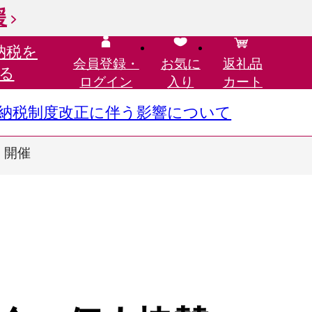
援
納税を
会員登録・
お気に
返礼品
る
ログイン
入り
カート
さと納税制度改正に伴う影響について
）開催