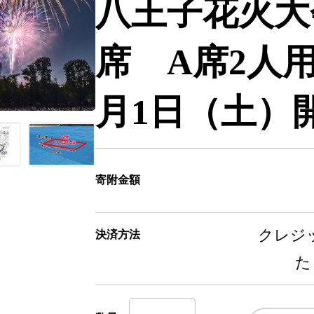
八王子花火大
席 A席2人
月1日（土）
寄附金額
クレジッ
決済方法
た