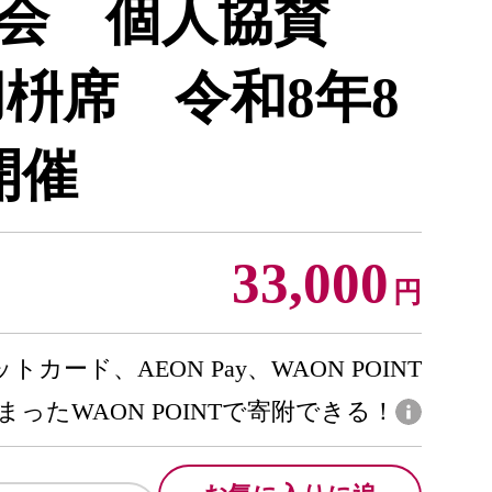
会 個人協賛
用枡席 令和8年8
開催
33,000
円
トカード、AEON Pay、WAON POINT
まったWAON POINTで寄附できる！