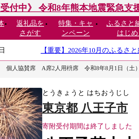
受付中》 令和8年熊本地震緊急支
体
返礼品を
特集・
キャ
ふるさと
さがす
ンペーン
はじめ
9日
【重要】2026年10月のふる
 個人協賛席 A席2人用枡席 令和8年8月1日（土
とうきょうと はちおうじし
東京都 八王子市
寄附受付期間は終了しました