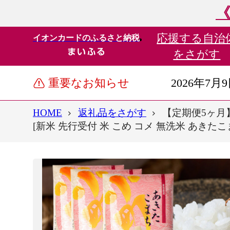
《
応援する
自治
イオンカードのふるさと納税
をさがす
重要なお知らせ
2026年7月
HOME
返礼品をさがす
【定期便5ヶ月】
[新米 先行受付 米 こめ コメ 無洗米 あきた