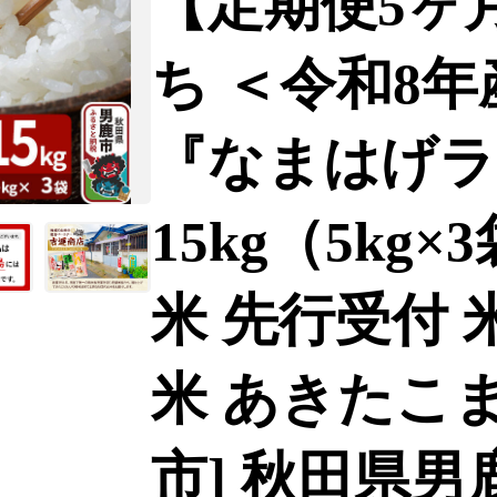
【定期便5ヶ
ち ＜令和8年
『なまはげラ
15kg（5kg×
米 先行受付 
米 あきたこま
市] 秋田県男鹿市