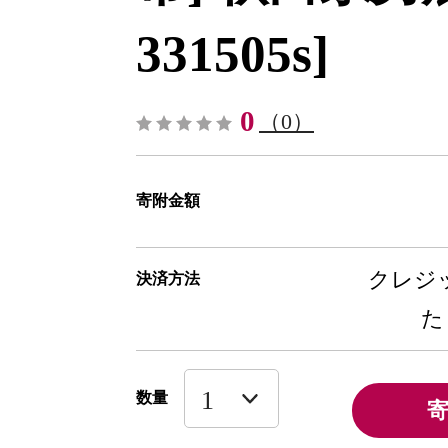
331505s]
0
（0）
寄附金額
クレジッ
決済方法
た
数量