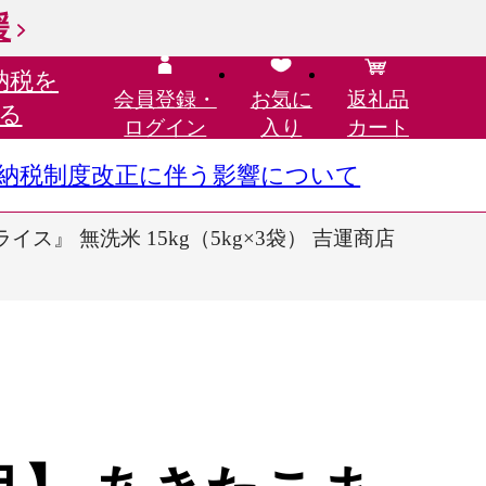
援
納税を
会員登録・
お気に
返礼品
る
ログイン
入り
カート
さと納税制度改正に伴う影響について
ス』 無洗米 15kg（5kg×3袋） 吉運商店