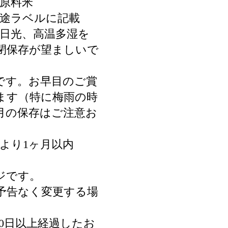
一原料米
別途ラベルに記載
射日光、高温多湿を
閉保存が望ましいで
です。お早目のご賞
ます（特に梅雨の時
8月の保存はご注意お
。
より1ヶ月以内
ジです。
予告なく変更する場
0日以上経過したお