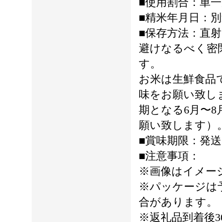
■使用割合：単
■精米年月日：
■保存方法：直
避けなるべく密
す。
お米は生鮮食品
味をお願い致し
期となる6月〜
願い致します）
■賞味期限：発送
■注意事項：
※画像はイメー
※パッケージは
合があります。
※返礼品到着後3