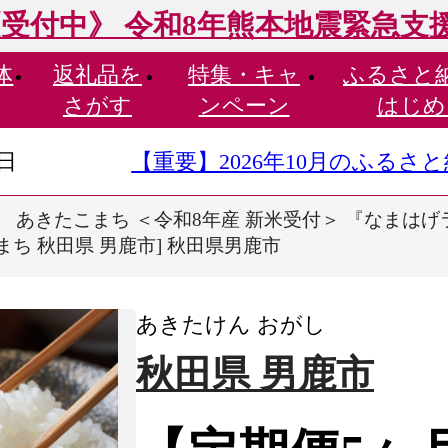
受付中》 令和8年熊本地震緊急支
体
返礼品を
特集・
キャ
ふるさと
さがす
ンペーン
はじめ
9日
【重要】2026年10月のふる
 あきたこまち ＜令和8年産 新米受付＞ 『なまはげライ
こまち 秋田県 男鹿市] 秋田県男鹿市
あきたけん おがし
秋田県 男鹿市