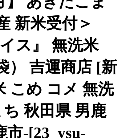
月】 あきたこま
産 新米受付＞
イス』 無洗米
3袋） 吉運商店 [新
米 こめ コメ 無洗
ち 秋田県 男鹿
-[23_ysu-