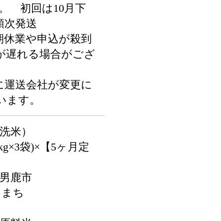
。 初回は10月下
順次発送
期休業や申込が殺到
が遅れる場合がござ
に運送会社が変更に
います。
無洗米）
kg×3袋)×【5ヶ月定
県男鹿市
こまち