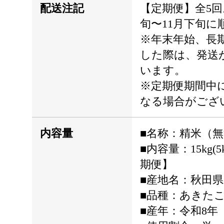
配送注記
【定期便】全5回
旬〜11月下旬に
※年末年始、長
した際は、発送
います。
※定期便期間中
なる場合がござ
内容量
■名称：精米（
■内容量：15kg(5
期便】
■産地名：秋田
■品種：あきた
■産年：令和8年