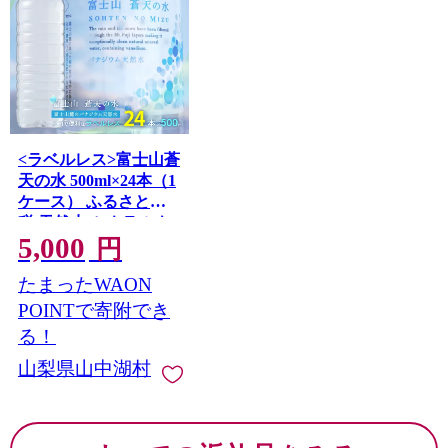
が見られ、日本でも有数のバードウォッチングの場所と
して知られています。
<ラベルレス>富士山蒼
天の水 500ml×24本（1
ケース） ふるさと納
税 天然水 ミネラルウ
5,000
ォーター ラベルレス
円
水 お水 鉱水 山梨県 山
たまったWAON
中湖村 送料無料
YC003
POINTで寄附でき
る！
山梨県山中湖村