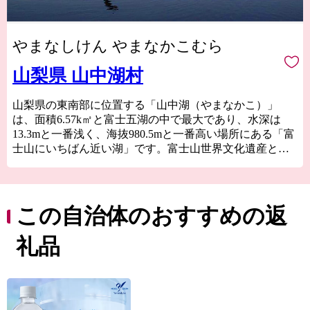
やまなしけん やまなかこむら
山梨県 山中湖村
山梨県の東南部に位置する「山中湖（やまなかこ）」
は、面積6.57k㎡と富士五湖の中で最大であり、水深は
13.3mと一番浅く、海抜980.5mと一番高い場所にある「富
士山にいちばん近い湖」です。富士山世界文化遺産と併
せて「山中湖」も構成資産のひとつとして登録されまし
た。富士山をはじめ、湖や周辺の山々は、富士箱根伊豆
国立公園に指定され自然公園法により保全されており、
豊かな自然を四季折々に満喫できます。山中湖の周辺に
この自治体のおすすめの返
は、温泉施設、公園、文学館、お花畑、ハイキングコー
ス、キャンプ場など、多くの魅力ある観光施設や宿泊施
礼品
設があります。山中湖は「白鳥の湖」としても知られ、
以前よりオオハクチョウが越冬にやってきました。近年
はコブハクチョウが定住し、通年で白鳥を観察すること
ができます。豊かな自然に恵まれた山中湖は、野鳥の宝
庫で「山中湖文学の森公園」の園内では50種以上の野鳥