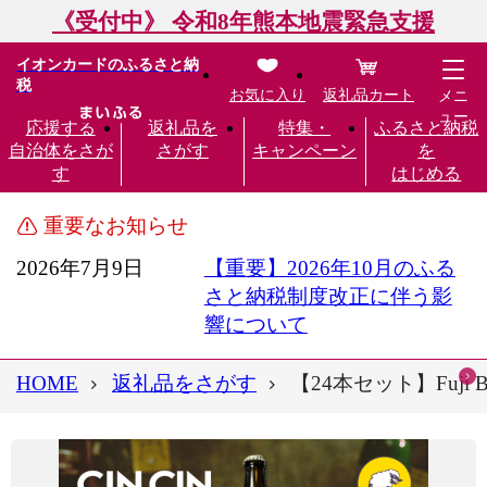
《受付中》 令和8年熊本地震緊急支援
イオンカードのふるさと納
税
お気に入り
返礼品カート
メニ
ュー
応援する
返礼品を
特集・
ふるさと納税
自治体をさが
さがす
キャンペーン
を
す
はじめる
重要なお知らせ
2026年7月9日
【重要】2026年10月のふる
さと納税制度改正に伴う影
響について
HOME
返礼品をさがす
【24本セット】Fuji Bitt