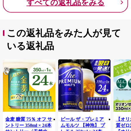
すべての返礼品をみる
この返礼品をみた人が見て
いる返礼品
金麦 糖質 75％ オフ サ
ビール ザ・プレミア
【オリ
ントリー 350ml × 24本
ムモルツ 【神泡】 プ
質ゼロ