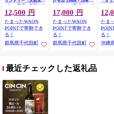
サントリー〈天然水の
レモル 350ml × 24本 サ
『オリ
ビール工場〉群馬※沖
ントリー〈天然水のビ
フ』(35
12,500
17,000
12,
縄・離島地域へのお届
ール工場〉群馬※沖
泡酒 
円
円
け不可
縄・離島地域へのお届
1ケー
たまったWAON
たまったWAON
たまっ
け不可
ロ ゼ
麦芽3
POINTで寄附でき
POINTで寄附でき
POI
化した
る！
る！
る！
すめ 
群馬県千代田町
群馬県千代田町
沖縄
重瀬【
最近チェックした返礼品