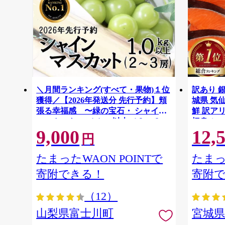
＼月間ランキング(すべて・果物)１位
訳あり 銀
獲得／【2026年発送分 先行予約】頬
城県 気仙沼
張る幸福感 〜緑の宝石・ シャイン
鮮 訳アリ
マスカット 〜 １ｋｇ以上（２〜３
切身 シャ
9,000
12,
房） フルーツ 山梨県産 果物 くだも
ず 弁当 
円
の シャイン マスカット ぶどう ブド
わけあり
ウ 葡萄 大粒 種なし 先行予約 富士川
たまったWAON POINTで
たまっ
町 10000円 一万円 9000円 九千円
寄附できる！
寄附
（12）
山梨県富士川町
宮城