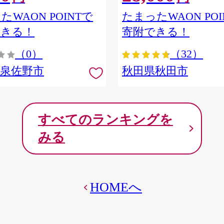
ア] 秋田県秋田市
たWAON POINTで
たまったWAON POI
できる！
寄附できる！
（0）
（32）
府泉佐野市
秋田県秋田市
すべてのランキングを
みる
HOMEへ