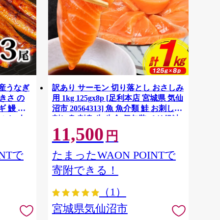
国産うなぎ
訳あり サーモン 切り落とし おさしみ
大きさ の
用 1kg 125gx8p [足利本店 宮城県 気仙
 鰻 ふ
沼市 20564313] 魚 魚介類 鮭 お刺し身
ぶし 人
刺し身 刺身 生 生食 個包装 チリ銀鮭
11,500
税 冷凍
銀鮭 海鮮 海鮮丼 魚介
円
NTで
たまったWAON POINTで
寄附できる！
（1）
宮城県気仙沼市