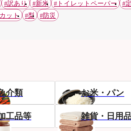
#訳あり
#新米
#トイレットペーパー
#
スカット
#梨
#防災
魚介類
お米・パン
加工品等
雑貨・日用