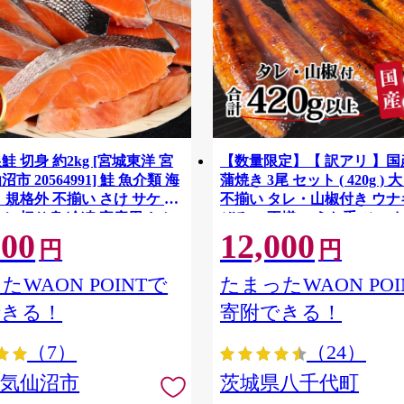
鮭 切身 約2kg [宮城東洋 宮
【数量限定】【 訳アリ 】
市 20564991] 鮭 魚介類 海
蒲焼き 3尾 セット ( 420g ) 
 規格外 不揃い さけ サケ 鮭
不揃い タレ・山椒付き ウナギ
ケ 切り身 冷凍 家庭用 おか
ぞろい 不揃い うな重 ひつま
500
12,000
支援 サーモン 銀鮭切り身 魚
気 茨城 八千代町 ふるさと納
円
円
[SF951ya]
たWAON POINTで
たまったWAON POI
できる！
寄附できる！
（7）
（24）
県気仙沼市
茨城県八千代町