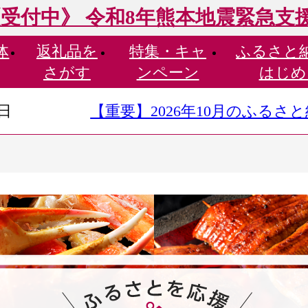
受付中》 令和8年熊本地震緊急支
体
返礼品を
特集・
キャ
ふるさと
さがす
ンペーン
はじめ
9日
【重要】2026年10月のふる