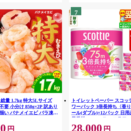
7
総量 1.7kg 特大5Lサイズ
トイレットペーパー スコッ
要 小分け 850g×2P 訳あり
ワーパック 3倍長持ち〈香り
揃い バナメイエビ バラ凍
ール(ダブル)×12パック 日用
42
日発送 [スコッティ フラワ
00
28,000
トイレットペーパー 日本製
円
円