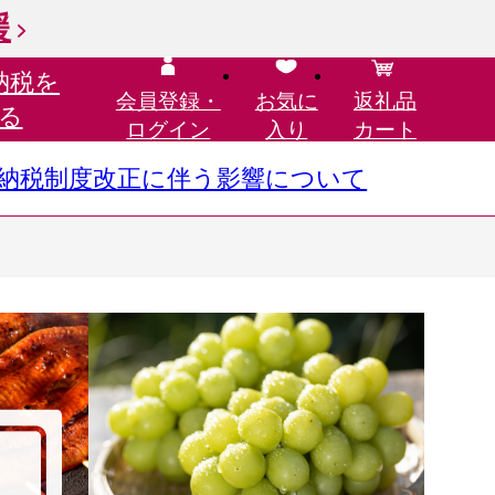
援
納税を
会員登録・
お気に
返礼品
る
ログイン
入り
カート
さと納税制度改正に伴う影響について