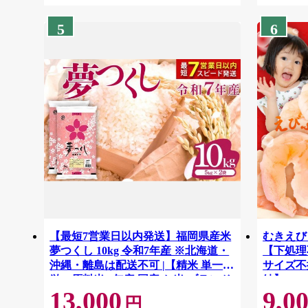
5
6
【最短7営業日以内発送】福岡県産米
むきえび 
夢つくし 10kg 令和7年産 ※北海道・
【下処理不
沖縄・離島は配送不可 |【精米 単一米
サイズ不
単一原料米 7年産 国産 お米 ブランド
結】 G41
13,000
9,0
米 5kg × 2 ゆめつくし】CY009_01
円