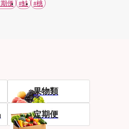
定期便
#鮭
#桃
果物類
品
定期便