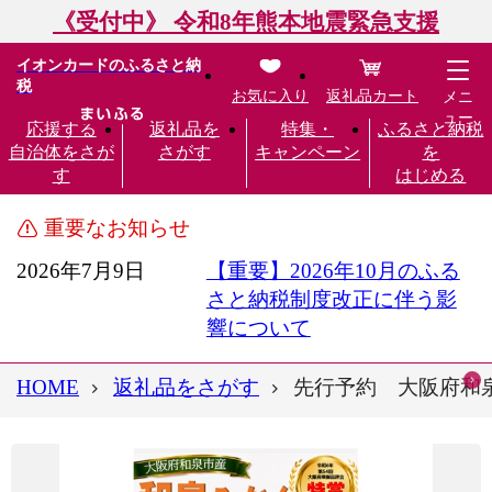
《受付中》 令和8年熊本地震緊急支援
イオンカードのふるさと納
税
お気に入り
返礼品カート
メニ
ュー
応援する
返礼品を
特集・
ふるさと納税
自治体をさが
さがす
キャンペーン
を
す
はじめる
重要なお知らせ
2026年7月9日
【重要】2026年10月のふる
さと納税制度改正に伴う影
響について
HOME
返礼品をさがす
先行予約 大阪府和泉市