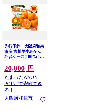
先行予約 大阪府和泉
市産 宮川早生みかん
5kg2ケース(1梱包) 11
月中頃より発送
20,000
【1672212】
円
たまったWAON
POINTで寄附でき
る！
大阪府和泉市