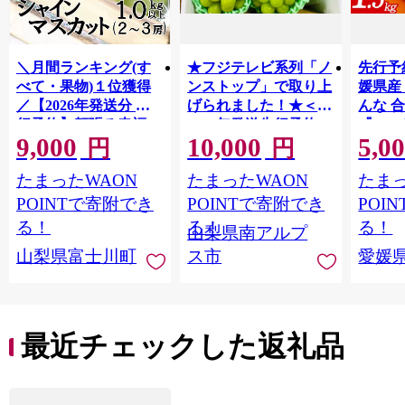
＼月間ランキング(す
★フジテレビ系列「ノ
先行予
べて・果物)１位獲得
ンストップ」で取り上
媛県産
／【2026年発送分 先
げられました！★＜
んな 合
行予約】頬張る幸福
2026年発送先行予約＞
『202
9,000
10,000
5,0
感 〜緑の宝石・ シ
南アルプス市産シャイ
出荷予
円
円
ャインマスカット 〜
ンマスカット1.2kg以
ご自宅
たまったWAON
たまったWAON
たまっ
１ｋｇ以上（２〜３
上（2～3房） クール
マドン
房） フルーツ 山梨県
便発送 ALPAG007
あり 
POINTで寄附でき
POINTで寄附でき
POI
産 果物 くだもの シャ
ツ 高級
る！
る！
る！
山梨県南アルプ
イン マスカット ぶど
産地直
山梨県富士川町
ス市
愛媛
う ブドウ 葡萄 大粒 種
レンジ
なし 先行予約 富士川
県 西
町 10000円 一万円
9000円 九千円
最近チェックした返礼品