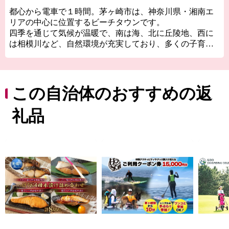
都心から電車で１時間。茅ヶ崎市は、神奈川県・湘南エ
リアの中心に位置するビーチタウンです。
四季を通じて気候が温暖で、南は海、北に丘陵地、西に
は相模川など、自然環境が充実しており、多くの子育て
世帯から移住先として選ばれています。
都内への通勤アクセスはもとより、箱根や北関東といっ
た観光アクセスも良く、平日も休日も充実した暮らしが
実現可能です。
この自治体のおすすめの返
市内全域に質の高いお洒落なお店が数多くあり、提供さ
れる品々は味も見た目も洗練された物ばかり。
礼品
さらには暁の祭典「浜降祭」をはじめとした数々のお祭
りのほか、ハワイカルチャーを感じる「アロハマーケッ
ト」など、茅ヶ崎市特有のイベントも多く、春～秋にか
けては毎週末どこかでイベントが開催されるなど楽しみ
に尽きません。