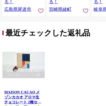
る！
る！
る！
セット
広島県尾道市
宮崎県綾町
岐阜
限定 
寄せ 
県 / 
〈配送
道・青
最近チェックした返礼品
崎・宮
縄・離島
10B]
MAISON CACAO メ
ゾンカカオ アロマ生
チョコレート 2種セッ