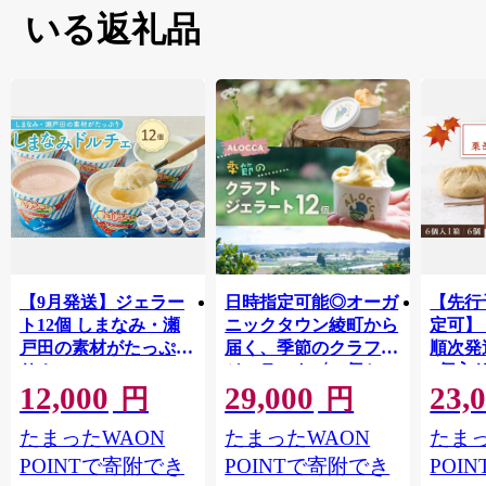
いる返礼品
【9月発送】ジェラー
日時指定可能◎オーガ
【先行
ト12個 しまなみ・瀬
ニックタウン綾町から
定可】
戸田の素材がたっぷ
届く、季節のクラフト
順次発
り！
ジェラート〈12個セッ
6個入
12,000
29,000
23,
ト〉_A0093-003
種 / 
円
円
んとん
たまったWAON
たまったWAON
たまっ
栗 く
イーツ 
POINTで寄附でき
POINTで寄附でき
POI
羹 老