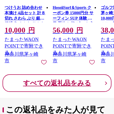
つけうお 詰め合わせ
HosoiiSurf＆Sports ク
ゴルフ
本漬け 4品セット 計８
ーポン券 15000円分 サ
茅ヶ崎
切れ さわら ぶり 銀鮭
ーフィン SUP 体験 休
10,0
銀鱈 魚 さかな サカナ
日 夏休み 海 ビーチ 犬
ルフ 
10,000
56,000
38,
漬け魚 おかず 本格的
と一緒 駅チカ夏 SUP
ラウン
円
円
手軽 お弁当 夕飯 簡単
釣り サーフボード チ
ポーツ
たまったWAON
たまったWAON
たまっ
調理 パック 粕 味噌 漬
ケット 神奈川県 茅ヶ
魚 神奈川県 茅ヶ崎市
崎市
POINTで寄附でき
POINTで寄附でき
POI
加工食品 魚貝類
る！
る！
る！
神奈川県茅ヶ崎
神奈川県茅ヶ崎
神奈
市
市
市
すべての返礼品をみる
この返礼品をみた人が見て