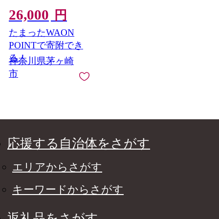
ト（16粒×2箱） ハイ
26,000
カカオ パッションフ
円
ルーツ ギフトボック
たまったWAON
ス入 冷凍配送 神奈川
県 茅ヶ崎市
POINTで寄附でき
る！
神奈川県茅ヶ崎
市
応援する自治体をさがす
エリアからさがす
キーワードからさがす
返礼品をさがす