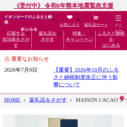
《受付中》 令和8年熊本地震緊急支援
イオンカードのふるさと納
税
お気に入り
返礼品カート
メニ
ュー
応援する
返礼品を
特集・
ふるさと納税
自治体をさが
さがす
キャンペーン
を
す
はじめる
重要なお知らせ
2026年7月9日
【重要】2026年10月のふる
さと納税制度改正に伴う影
響について
HOME
返礼品をさがす
MAISON CACA