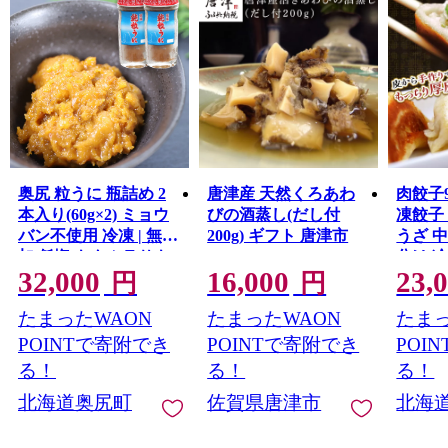
奥尻 粒うに 瓶詰め 2
唐津産 天然くろあわ
肉餃子9
本入り(60g×2) ミョウ
びの酒蒸し(だし付
凍餃子
バン不使用 冷凍 | 無添
200g) ギフト 唐津市
うざ 
加 低塩 キタムラサキ
分け 
32,000
16,000
23,
ウニ うに 一夜漬け 粒
け 惣菜
円
円
ウニ 雲丹 ウニ 瓶うに
【202
たまったWAON
たまったWAON
たまっ
瓶詰 ご飯のお供 おつ
送】
まみ 珍味 | 奥尻島 産
POINTで寄附でき
POINTで寄附でき
POI
直 産地直送 お取り寄
る！
る！
る！
せ グルメ | 北海道 奥
北海道奥尻町
佐賀県唐津市
北海
尻町 送料無料