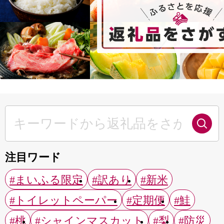
注目ワード
#まいふる限定
#訳あり
#新米
#トイレットペーパー
#定期便
#鮭
#桃
#シャインマスカット
#梨
#防災