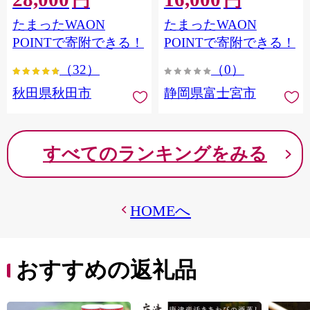
円
円
フラワーパック トイレッ
シングル パルプ100％ 香り
たまったWAON
たまったWAON
トペーパー 日本製紙クレ
つき 日用品 消耗品 備蓄
シア] 秋田県秋田市
POINTで寄附できる！
POINTで寄附できる！
（32）
（0）
秋田県秋田市
静岡県富士宮市
すべてのランキングをみる
HOMEへ
おすすめの返礼品