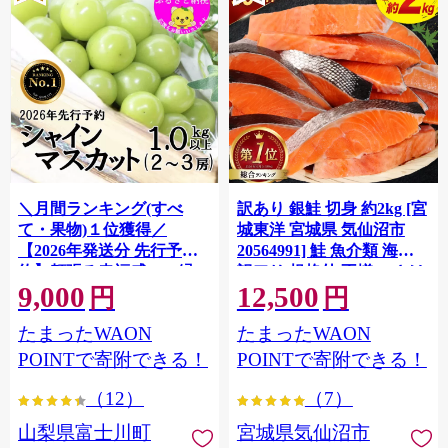
＼月間ランキング(すべ
訳あり 銀鮭 切身 約2kg [宮
て・果物)１位獲得／
城東洋 宮城県 気仙沼市
【2026年発送分 先行予
20564991] 鮭 魚介類 海鮮
約】頬張る幸福感 〜緑の
訳アリ 規格外 不揃い さけ
9,000
12,500
宝石・ シャインマスカッ
サケ 鮭切身 シャケ 切り身
円
円
ト 〜 １ｋｇ以上（２〜３
冷凍 家庭用 おかず 弁当 支
たまったWAON
たまったWAON
房） フルーツ 山梨県産 果
援 サーモン 銀鮭切り身 魚
物 くだもの シャイン マス
わけあり
POINTで寄附できる！
POINTで寄附できる！
カット ぶどう ブドウ 葡萄
（12）
（7）
大粒 種なし 先行予約 富士
川町 10000円 一万円 9000
山梨県富士川町
宮城県気仙沼市
円 九千円