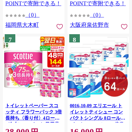
CY009_01
POINTで寄附できる！
POINTで寄附できる！
（0）
（0）
福岡県大木町
大阪府泉佐野市
7
8
トイレットペーパー スコ
0016-10-09 エリエール ト
ッティ フラワーパック 3倍
イレットティシュー コン
長持ち〈香り付〉4ロール
パクトシングル 8ロール×8
(ダブル)×12パック 日用品
パック 64ロール 1.5倍巻
28,000
16,000
最短翌日発送 [スコッティ
82.5m トイレットペーパー