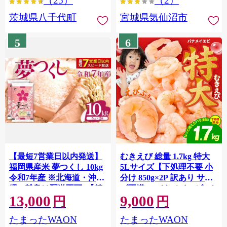
（25）
（2）
茨城県八千代町
宮城県気仙沼市
5
6
【最短7営業日以内発送】
むきえび 総量 1.7kg 特大
福岡県産米 夢つくし 10kg
5Lサイズ【下処理不要 小
令和7年産 ※北海道・沖
分け 850g×2P 訳あり サイ
縄・離島は配送不可 |【精
ズ不揃い バナメイエビ バ
13,000
9,000
米 単一米 単一原料米 7年
ラ凍結】 G4142
円
円
産 国産 お米 ブランド米
たまったWAON
たまったWAON
5kg × 2 ゆめつくし】