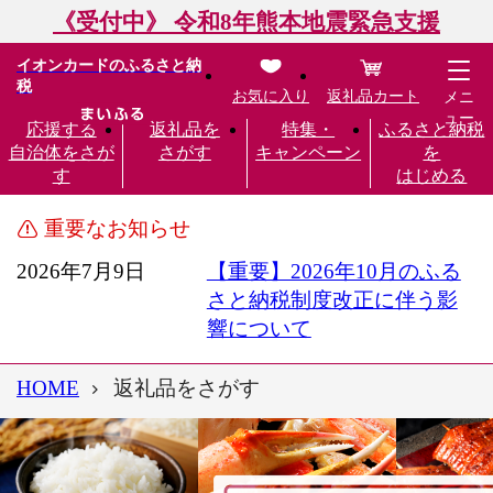
《受付中》 令和8年熊本地震緊急支援
イオンカードのふるさと納
税
お気に入り
返礼品カート
メニ
ュー
応援する
返礼品を
特集・
ふるさと納税
自治体をさが
さがす
キャンペーン
を
す
はじめる
重要なお知らせ
2026年7月9日
【重要】2026年10月のふる
さと納税制度改正に伴う影
響について
HOME
返礼品をさがす