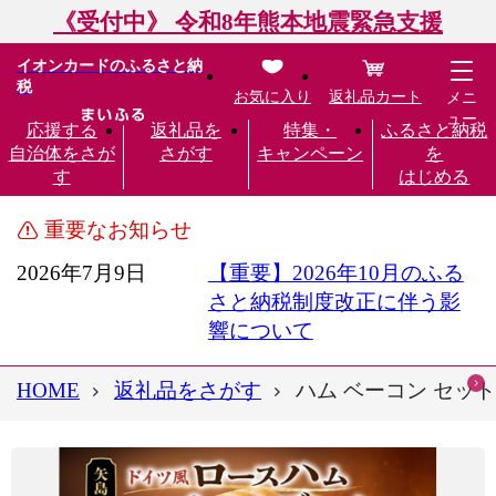
《受付中》 令和8年熊本地震緊急支援
イオンカードのふるさと納
税
お気に入り
返礼品カート
メニ
ュー
応援する
返礼品を
特集・
ふるさと納税
自治体をさが
さがす
キャンペーン
を
す
はじめる
重要なお知らせ
2026年7月9日
【重要】2026年10月のふる
さと納税制度改正に伴う影
響について
HOME
返礼品をさがす
ハム ベーコン セット