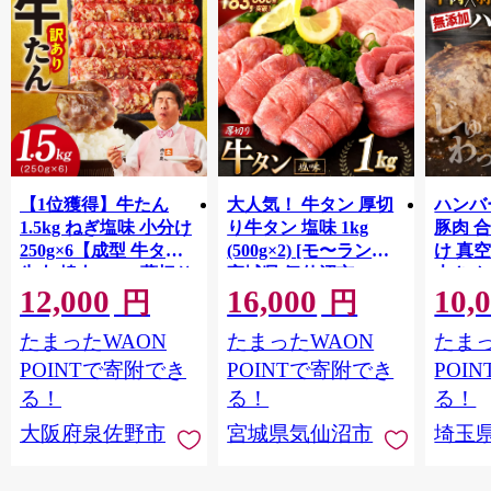
【1位獲得】牛たん
大人気！ 牛タン 厚切
ハンバー
1.5kg ねぎ塩味 小分け
り牛タン 塩味 1kg
豚肉 
250g×6【成型 牛タン
(500g×2) [モ〜ランド
け 真
牛肉 焼肉 BBQ 薄切り
宮城県 気仙沼市
大きめ
12,000
16,000
10,
ぎゅうたん スライス
20564660] 肉 牛肉 精肉
保存料
円
円
訳あり サイズ不揃
牛たん 牛タン塩 牛た
淡路島
たまったWAON
たまったWAON
たまっ
い】 G4721
ん塩 冷凍 焼肉 BBQ ア
ポーク 
ウトドア バーベキュ
き肉 
POINTで寄附でき
POINTで寄附でき
POI
ー 厚切り タン
ず 惣
る！
る！
る！
まみ 
大阪府泉佐野市
宮城県気仙沼市
埼玉
んのお
お中元
贈答