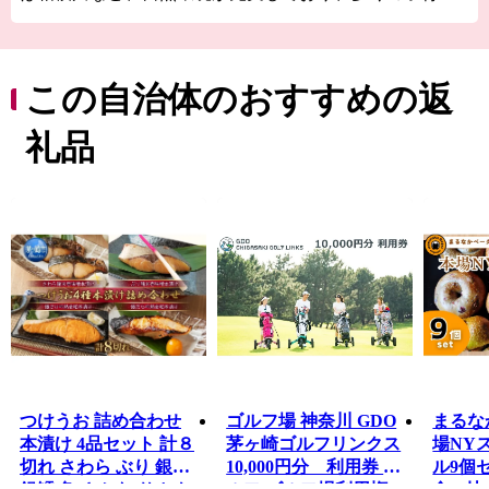
世帯から移住先として選ばれています。
都内への通勤アクセスはもとより、箱根や北関東といっ
た観光アクセスも良く、平日も休日も充実した暮らしが
実現可能です。
この自治体のおすすめの返
市内全域に質の高いお洒落なお店が数多くあり、提供さ
れる品々は味も見た目も洗練された物ばかり。
礼品
さらには暁の祭典「浜降祭」をはじめとした数々のお祭
りのほか、ハワイカルチャーを感じる「アロハマーケッ
ト」など、茅ヶ崎市特有のイベントも多く、春～秋にか
けては毎週末どこかでイベントが開催されるなど楽しみ
に尽きません。
つけうお 詰め合わせ
ゴルフ場 神奈川 GDO
まるな
本漬け 4品セット 計８
茅ヶ崎ゴルフリンクス
場NY
切れ さわら ぶり 銀鮭
10,000円分 利用券 ゴ
ル9個