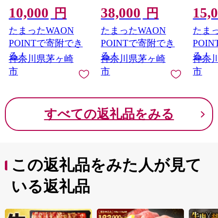
銀鱈 魚 さかな サカナ
ルフ ゴルフ場利用権
食べ比
10,000
38,000
15,
漬け魚 おかず 本格的
ラウンド 運動 健康 ス
め合わ
円
円
手軽 お弁当 夕飯 簡単
ポーツ 自然 コース
噛み応
たまったWAON
たまったWAON
たまっ
調理 パック 粕 味噌 漬
ンチ 
魚 神奈川県 茅ヶ崎市
メ 送
POINTで寄附でき
POINTで寄附でき
POI
加工食品 魚貝類
茅ヶ崎
る！
る！
る！
神奈川県茅ヶ崎
神奈川県茅ヶ崎
神奈
市
市
市
すべての返礼品をみる
この返礼品をみた人が見て
いる返礼品