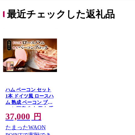
最近チェックした返礼品
ハム ベーコン セット
1本 ドイツ風 ロースハ
ム 熟成 ベーコン ブロ
ック 国産 牛肉 豚肉 手
37,000
作り ハム ソーセージ
円
精肉 おつまみ お中元
たまったWAON
お歳暮 贈り物 株式会
社 矢島ハム 神奈川県