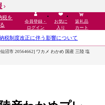
援
納税を
会員登録・
お気に
返礼品
る
ログイン
入り
カート
さと納税制度改正に伴う影響について
市 20564662] ワカメ わかめ 国産 三陸 塩