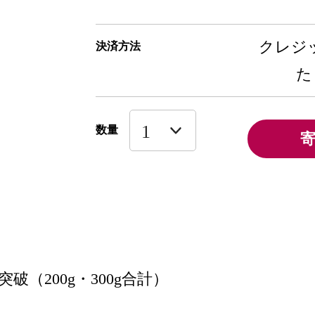
クレジッ
決済方法
た
数量
突破（200g・300g合計）