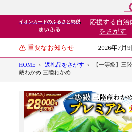
《
応援する
自治
イオンカードのふるさと納税
をさがす
重要なお知らせ
2026年7月
HOME
返礼品をさがす
【一等級】三陸産わ
蔵わかめ 三陸わかめ