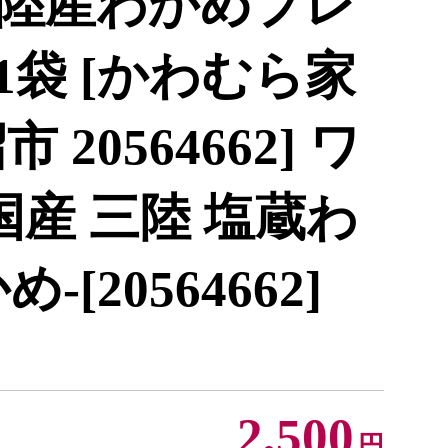
陸産わかめプレ
×1袋 [かわむら家
20564662] ワ
国産 三陸 塩蔵わ
[20564662]
2,500
円