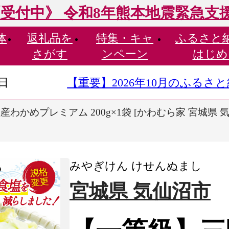
受付中》 令和8年熊本地震緊急支
体
返礼品を
特集・
キャ
ふるさと
さがす
ンペーン
はじめ
9日
【重要】2026年10月のふる
かめプレミアム 200g×1袋 [かわむら家 宮城県 気仙沼
みやぎけん けせんぬまし
宮城県 気仙沼市