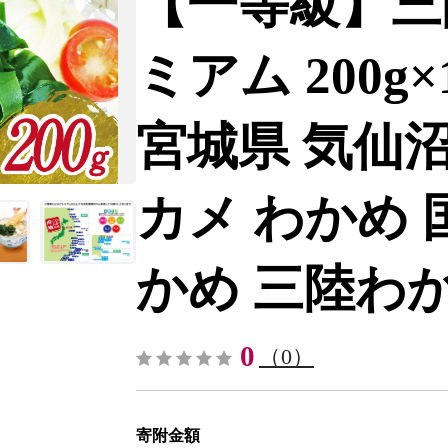
【一等級】三
ミアム 200g
宮城県 気仙沼市 
カメ わかめ 
かめ 三陸わかめ-
0
（0）
寄附金額