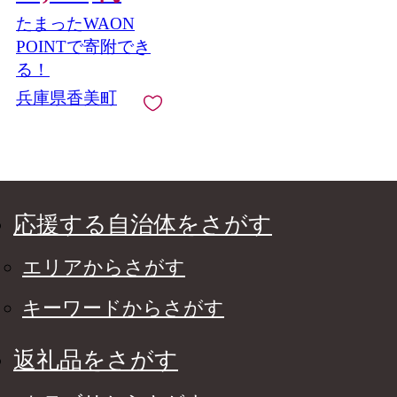
梨 20世紀梨 香住梨 シ
たまったWAON
ャキシャキ 甘味 瑞々
しさ 香住梨 フルーツ
POINTで寄附でき
果物 贈答品 ギフト な
る！
し ナシ 和梨 青梨 大人
兵庫県香美町
気 おすすめ ランキン
グ 兵庫県 香美町 香住
JAたじま 12-25
応援する自治体をさがす
エリアからさがす
キーワードからさがす
返礼品をさがす