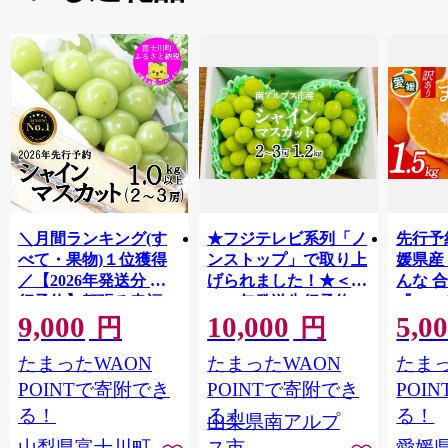
＼月間ランキング(す
★フジテレビ系列「ノ
先行予
べて・果物)１位獲得
ンストップ」で取り上
媛県産
／【2026年発送分 先
げられました！★＜
んな 合
行予約】頬張る幸福
2026年発送先行予約＞
『202
9,000
10,000
5,0
感 〜緑の宝石・ シ
南アルプス市産シャイ
出荷予
円
円
ャインマスカット 〜
ンマスカット1.2kg以
ご自宅
たまったWAON
たまったWAON
たまっ
１ｋｇ以上（２〜３
上（2～3房） クール
マドン
房） フルーツ 山梨県
便発送 ALPAG007
あり 
POINTで寄附でき
POINTで寄附でき
POI
産 果物 くだもの シャ
ツ 高級
る！
る！
る！
山梨県南アルプ
イン マスカット ぶど
産地直
山梨県富士川町
ス市
愛媛