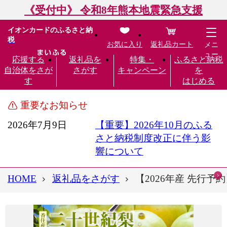
《受付中》 令和8年熊本地震緊急支援
イオンカードのふるさと納
税
お気に入り
返礼品カート
メニ
ュー
応援する
返礼品を
特集・
ふるさと納税
自治体をさが
さがす
キャンペーン
を
す
はじめる
重要なお知らせ
2026年7月9日
【重要】2026年10月のふる
さと納税制度改正に伴う影
響について
HOME
返礼品をさがす
【2026年産 先行予約