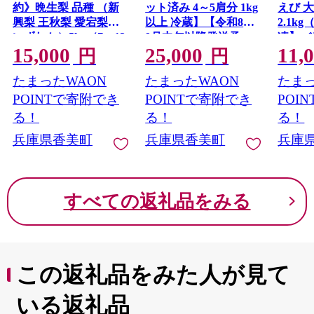
約》晩生梨 品種 （新
ット済み 4～5肩分 1kg
えび 
興梨 王秋梨 愛宕梨の
以上 冷蔵】【令和8年
2.1kg
いずれか）5kg（7～13
9月中旬以降発送予
凍】バ
15,000
25,000
11,
玉）【令和8年10月中
定】 日本海 ボイル 茹
きえび
円
円
旬以降発送予定】 晩
で 添加物不使用 新鮮
ワタ処
たまったWAON
たまったWAON
たまっ
生品種 新興・王秋・
ふるさと納税 返礼品
プリプ
愛宕 梨 なし ナシ 和梨
おすすめ 国産 ベニズ
老 エ
POINTで寄附でき
POINTで寄附でき
POI
フルーツ 大人気 人気
ワイガニ 紅ズワイガ
加工品
る！
る！
る！
甘い みずみずしい 果
ニ 肩 かに カニ 蟹 か
リ ガ
兵庫県香美町
兵庫県香美町
兵庫
実 果物 新鮮 旬の果物
にみそ かに鍋 レシピ
ンプ 
おすすめ ランキング
カニの本場 兵庫県 香
イチオ
国産 香住 贈り物 贈答
美町 香住 中松商店 09-
利 ふ
03
ギフト 秋 冬 兵庫県 香
無料 
すべての返礼品をみる
美町 香住 JAたじま
住 マル
12-24
この返礼品をみた人が見て
いる返礼品