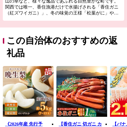
山の幸など、様々な逸品であふれる自然豊かな町です。
関西では唯一、香住漁港だけで水揚げされる「香住ガニ
（紅ズワイガニ）」、冬の味覚の王様「松葉がに」や、
全国のブランド牛の素牛である銘牛「但馬牛」など、四
季を通してＡ級食材を楽しむことができます。
この豊かで美しい香美町の特産品を「ふるさと納税」を
通してお楽しみください。
この自治体のおすすめの返
礼品
《2026年産 先行予
【香住ガニ 切ガニ カ
【バナ