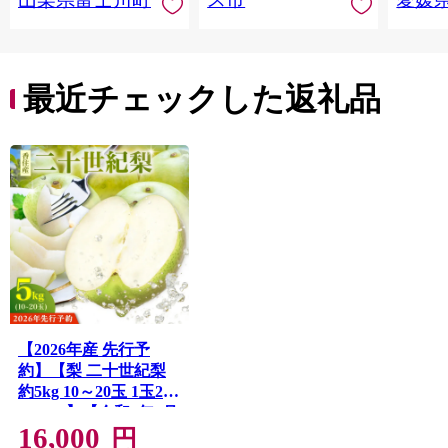
う ブドウ 葡萄 大粒 種
レンジ
なし 先行予約 富士川
県 西
町 10000円 一万円
9000円 九千円
最近チェックした返礼品
【2026年産 先行予
約】【梨 二十世紀梨
約5kg 10～20玉 1玉250
～500g】【令和8年8月
16,000
下旬以降発送予定】
円