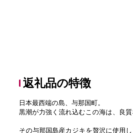
返礼品の特徴
日本最西端の島、与那国町。
黒潮が力強く流れ込むこの海は、良
その与那国島産カジキを贅沢に使用