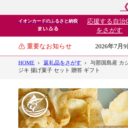
《
応援する
自治
イオンカードのふるさと納税
をさがす
重要なお知らせ
2026年7月
HOME
返礼品をさがす
与那国島産 カジ
ジキ 揚げ菓子 セット 贈答 ギフト