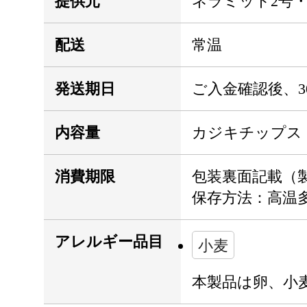
提供元
ネラミット2号
配送
常温
発送期日
ご入金確認後、
内容量
カジキチップス 3
消費期限
包装裏面記載（
保存方法：高温
アレルギー品目
小麦
本製品は卵、小