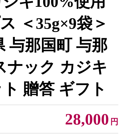
ジキ100%使用
 ＜35g×9袋＞
縄県 与那国町 与那
スナック カジキ
ト 贈答 ギフト
28,000
円