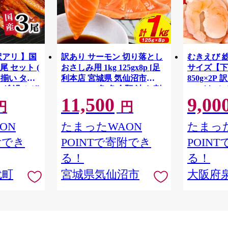
訳アリ 】国
訳あり サーモン 切り落とし
むきえび 総量
尾 セット (
おさしみ用 1kg 125gx8p [足
サイズ【下
不揃い タ
利本店 宮城県 気仙沼市
850g×2
ギ 鰻 ふぞ
20564313] 魚 魚介類 鮭 お刺
い バナメ
11,500
9,00
G4142
重 ひつまぶ
し身 刺し身 刺身 生 生食 個
円
円
千代町 ふるさ
包装 チリ銀鮭 銀鮭 海鮮 海鮮
ya]
丼 魚介
ON
たまったWAON
たまった
附でき
POINTで寄附でき
POIN
る！
る！
代町
宮城県気仙沼市
大阪府