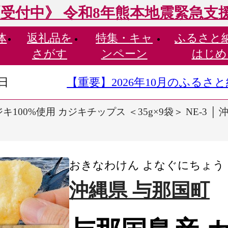
受付中》 令和8年熊本地震緊急支
体
返礼品を
特集・
キャ
ふるさと
さがす
ンペーン
はじめ
9日
【重要】2026年10月のふる
キ100%使用 カジキチップス ＜35g×9袋＞ NE-3 │
おきなわけん よなぐにちょう
沖縄県 与那国町