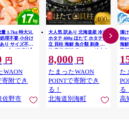
 1.7kg 特大5L
大人気 訳あり 北海道産 冷凍
漬け
処理不要 小分け
ホタテ 400g ほたて ホタテ 帆
80
P 訳あり サイズ不揃
立 貝柱 海鮮 魚介類 刺身 大
海鮮
イエビ バラ凍結】
粒 天然 海鮮 ランキング 大人
素 
0
8,000
1
気 人気 おすすめ 訳あり ）
まぐ
円
円
かん
ハマ
WAON
たまったWAON
た
モン
Tで寄附でき
POINTで寄附でき
P
鮮 
真空
る！
る
身 おすすめ 人気 ランキング
泉佐野市
北海道別海町
高
ふる
イス 