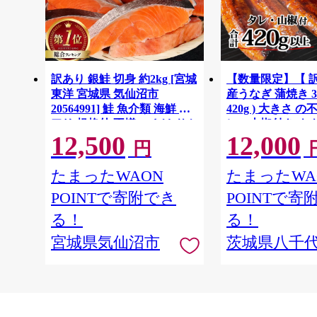
訳あり 銀鮭 切身 約2kg [宮城
【数量限定】【 
東洋 宮城県 気仙沼市
産うなぎ 蒲焼き 3
20564991] 鮭 魚介類 海鮮 訳
420g ) 大きさ の
アリ 規格外 不揃い さけ サケ
レ・山椒付き ウナ
12,500
12,000
鮭切身 シャケ 切り身 冷凍 家
ろい 不揃い うな
円
庭用 おかず 弁当 支援 サーモ
し 人気 茨城 八
ン 銀鮭切り身 魚 わけあり
と納税 冷凍 [SF951
たまったWAON
たまったWA
POINTで寄附でき
POINTで寄
る！
る！
宮城県気仙沼市
茨城県八千