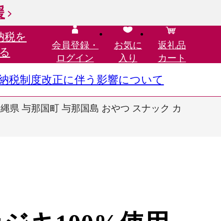
援
納税を
会員登録・
お気に
返礼品
る
ログイン
入り
カート
さと納税制度改正に伴う影響について
 沖縄県 与那国町 与那国島 おやつ スナック カ