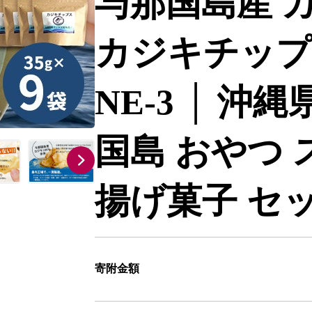
与那国島産 カ
カジキチップス
NE-3 │ 沖
国島 おやつ 
揚げ菓子 セッ
寄附金額