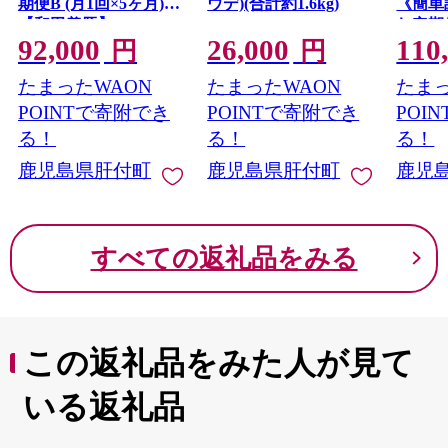
期便B (月1回×5ヶ月)
ウデ)(合計約1.6kg)
《簡単
【和田養豚】
む定期
92,000
26,000
110
円
円
たまったWAON
たまったWAON
たまっ
POINTで寄附でき
POINTで寄附でき
POI
る！
る！
る！
鹿児島県肝付町
鹿児島県肝付町
鹿児
すべての返礼品をみる
この返礼品をみた人が見て
いる返礼品