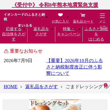
《受付中》 令和8年熊本地震緊急支援
イオンカードのふるさと納
税
お気に入り
返礼品カート
メニ
ュー
応援する
返礼品を
特集・
ふるさと納税
自治体をさが
さがす
キャンペーン
を
す
はじめる
重要なお知らせ
2026年7月9日
【重要】2026年10月のふる
さと納税制度改正に伴う影
響について
HOME
返礼品をさがす
ごまドレッシング ゆずポ