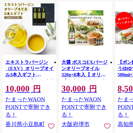
エキストラバージン
大醤 ボスコEXバージ
【ポン
（EXV）オリーブオイ
ンオリーブオイル
うゆゆ
ル3本入ギフト
320g×8本入【 オリー
500ml
（150ml×３本）スペイ
ブオイル オイル エキ
10,000
30,000
8,5
ン産
ストラバージンオリー
円
円
ブオイル エクストラ
たまったWAON
たまったWAON
たまっ
バージン エキストラ
バージンオイル 調味
POINTで寄附でき
POINTで寄附でき
POI
料 高品質 ヘルシー サ
る！
る！
る！
ラダ パスタ 洋食 人気
香川県小豆島町
大阪府堺市
高知
おすすめ 送料無料 大
阪府 堺市】