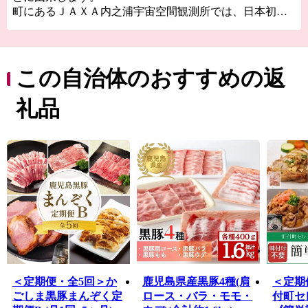
町にあるＪＡＸＡ内之浦宇宙空間観測所では、日本初の
人工衛星「おおすみ」や世界初、小惑星からのサンプル
リターンを実現した小惑星探査機「はやぶさ」など日本
の宇宙開発の基礎を築いた実験が数多く行われてきまし
た。ロケットの見学席からは打上げ直後にくる地響きと
この自治体のおすすめの返
「バリバリ」という空を引き裂くような音を間近で感じ
ることができます。
礼品
約900年の歴史を誇る肝付町の流鏑馬（やぶさめ）の射手
は毎年中学2年生の男子から選出されます。約1か月半練
習を重ね、馬上から手放しで弓を射るその成長の姿は感
動を覚えます。
他にもウミガメが産卵に訪れる海岸や手つかずの樹木が
残る照葉樹林帯など史跡と自然が見どころ満載です。
＜定期便・全5回＞か
鹿児島県産黒豚4種(肩
＜定期
ごしま黒豚まんぞく定
ロース・バラ・モモ・
付町セ