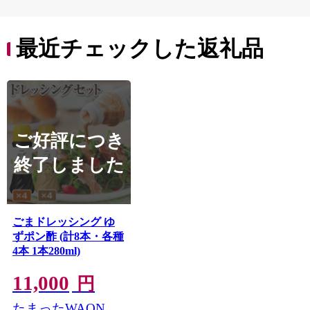
最近チェックした返礼品
ご好評につき
終了しました
ごまドレッシング ゆ
ずポン酢 (計8本・各種
4本 1本280ml)
11,000
円
たまったWAON