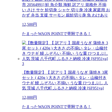
市 20564991] 鮭 魚介類 海鮮 訳アリ 規格外 不揃
い さけ サケ 鮭切身 シャケ 切り身 冷凍 家庭用 お
かず 弁当 支援 サーモン 銀鮭切り身 魚 わけあり
12,500
円
たまったWAON POINTで寄附できる！
3
【数量限定】【 訳アリ 】国産うなぎ 蒲焼き 3尾
セット ( 420g ) 大きさ の不揃い タレ・山椒付き
ウナギ 鰻 ふぞろい 不揃い うな重 ひつまぶし 人
気 茨城 八千代町 ふるさと納税 冷凍 [SF951ya]
12,000
円
たまったWAON POINTで寄附できる！