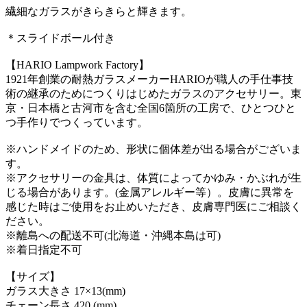
繊細なガラスがきらきらと輝きます。
＊スライドボール付き
【HARIO Lampwork Factory】
1921年創業の耐熱ガラスメーカーHARIOが職人の手仕事技
術の継承のためにつくりはじめたガラスのアクセサリー。東
京・日本橋と古河市を含む全国6箇所の工房で、ひとつひと
つ手作りでつくっています。
※ハンドメイドのため、形状に個体差が出る場合がございま
す。
※アクセサリーの金具は、体質によってかゆみ・かぶれが生
じる場合があります。(金属アレルギー等）。皮膚に異常を
感じた時はご使用をお止めいただき、皮膚専門医にご相談く
ださい。
※離島への配送不可(北海道・沖縄本島は可)
※着日指定不可
【サイズ】
ガラス大きさ 17×13(mm)
チェーン長さ 420 (mm)