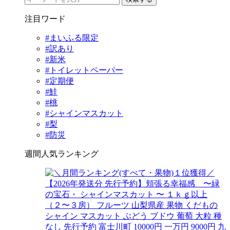
注目ワード
#まいふる限定
#訳あり
#新米
#トイレットペーパー
#定期便
#鮭
#桃
#シャインマスカット
#梨
#防災
週間人気ランキング