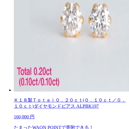
Ｋ１８製Ｔｏｔａｌ０．２０ｃｔ(０．１０ｃｔ／０．
１０ｃｔ)ダイヤモンドピアス ALPBK197
160,000
円
たまったWAON POINTで寄附できる！