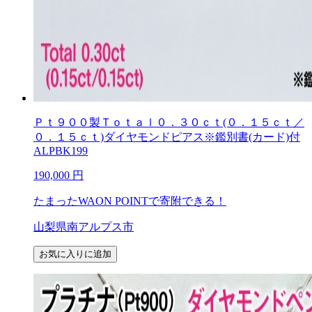
Ｐｔ９００製Ｔｏｔａｌ０．３０ｃｔ(０．１５ｃｔ／
０．１５ｃｔ)ダイヤモンドピアス※鑑別書(カード)付
ALPBK199
190,000
円
たまったWAON POINTで寄附できる！
山梨県南アルプス市
お気に入りに追加