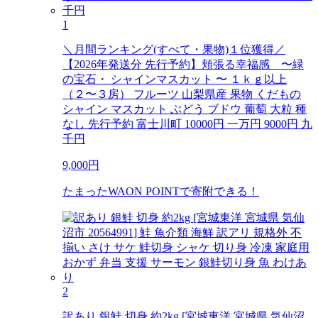
1
＼月間ランキング(すべて・果物)１位獲得／
【2026年発送分 先行予約】頬張る幸福感 〜緑
の宝石・ シャインマスカット 〜 １ｋｇ以上
（２〜３房） フルーツ 山梨県産 果物 くだもの
シャイン マスカット ぶどう ブドウ 葡萄 大粒 種
なし 先行予約 富士川町 10000円 一万円 9000円 九
千円
9,000
円
たまったWAON POINTで寄附できる！
2
訳あり 銀鮭 切身 約2kg [宮城東洋 宮城県 気仙沼