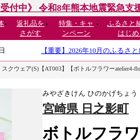
受付中》 令和8年熊本地震緊急支
体
返礼品を
特集・
キャ
ふるさと
さがす
ンペーン
はじめ
9日
【重要】2026年10月のふる
クウェア(S)【AT003】【ボトルフラワーatelier4-flo
みやざきけん ひのかげちょう
宮崎県 日之影町
ボトルフラワ