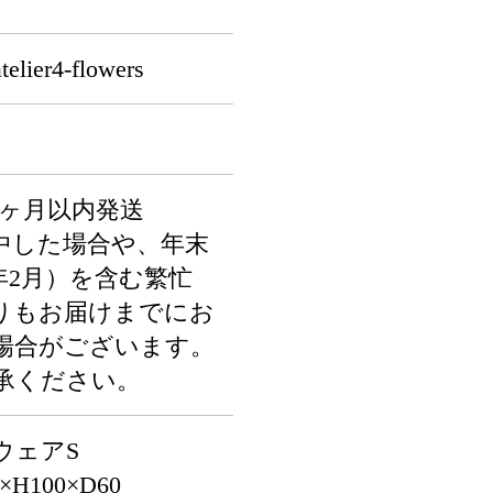
er4-flowers
1ヶ月以内発送
中した場合や、年末
年2月）を含む繁忙
りもお届けまでにお
場合がございます。
承ください。
ウェアS
H100×D60