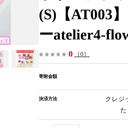
(S)【AT0
ーatelier4-fl
0
（0）
寄附金額
クレジッ
決済方法
た