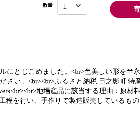
数量
にとじこめました。<br>色美しい形を半永
。<br><br>ふるさと納税 日之影町 特産品
-flowers<br><br>地場産品に該当する理
工程を行い、手作りで製造販売しているもの