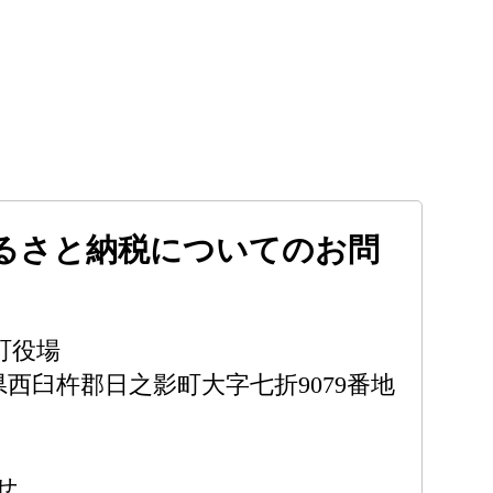
るさと納税についてのお問
町役場
宮崎県西臼杵郡日之影町大字七折9079番地
せ