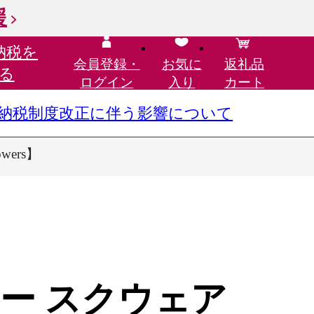
援
納税を
会員登録・
お気に
返礼品
る
ログイン
入り
カート
さと納税制度改正に伴う影響について
wers】
ー スクウェア