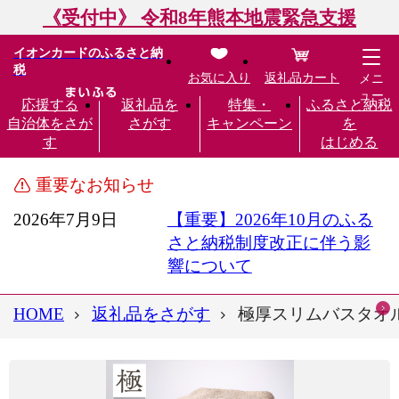
《受付中》 令和8年熊本地震緊急支援
イオンカードのふるさと納
税
お気に入り
返礼品カート
メニ
ュー
応援する
返礼品を
特集・
ふるさと納税
自治体をさが
さがす
キャンペーン
を
す
はじめる
重要なお知らせ
2026年7月9日
【重要】2026年10月のふる
さと納税制度改正に伴う影
響について
HOME
返礼品をさがす
極厚スリムバスタオル 