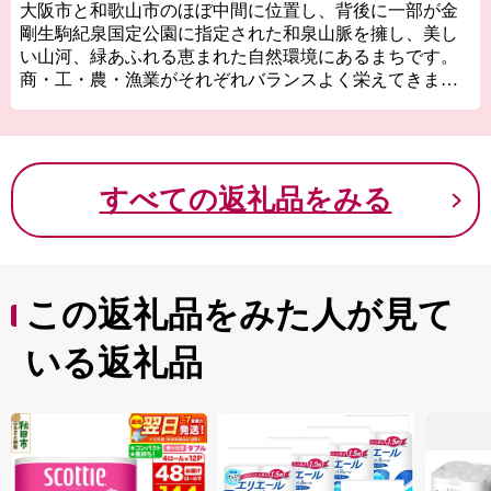
大阪市と和歌山市のほぼ中間に位置し、背後に一部が金
剛生駒紀泉国定公園に指定された和泉山脈を擁し、美し
い山河、緑あふれる恵まれた自然環境にあるまちです。
商・工・農・漁業がそれぞれバランスよく栄えてきまし
たが、関西国際空港の開港などに伴う人口の増加ととも
に、商業・サービス業が盛んになっています。
関空によるインパクトを最大限に活用し、世界と日本を
結ぶ玄関都市として、21世紀にふさわしい国際都市をめ
すべての返礼品をみる
ざしてまちづくりに取り組んでいます。
この返礼品をみた人が見て
いる返礼品