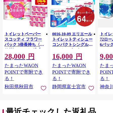
トイレットペーパー
0016-10-09 エリエール
トイレ
スコッティ フラワー
トイレットティシュー
72ロール
パック 3倍長持ち〈香
コンパクトシングル 8
6パック
り付〉4ロール(ダブ
ロール×8パック 64ロ
100m
28,000
16,000
9,0
ル)×12パック 日用品
ール 1.5倍巻 82.5m
FSC
円
円
最短翌日発送 [スコッ
トイレットペーパー
長巻タ
たまったWAON
たまったWAON
たまっ
ティ フラワーパック
シングル パルプ100％
100％
トイレットペーパー
香りつき 日用品 消耗
防災 
POINTで寄附でき
POINTで寄附でき
POI
日本製紙クレシア] 秋
品 備蓄
ペーパ
る！
る！
る！
田県秋田市
川県 
秋田県秋田市
静岡県富士宮市
神奈
トペー
活雑貨
れっと
ち 長
便利 
最近チェックした返礼品