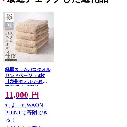
コ ト
ー 人
極厚スリムバスタオル
サンドベージュ 4枚
【泉州タオル たおる
国産 吸水 普段使い シ
11,000
ンプル 日用品 家族 フ
円
ァミリー】 G4367
たまったWAON
POINTで寄附でき
る！