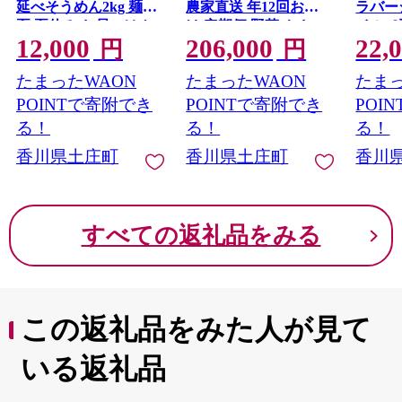
延べそうめん2kg 麺類
農家直送 年12回お届
ラバー
夏 夏休み お昼ごはん
け 定期便 野菜 やさい
イル［
12,000
206,000
22,
ランチ 夕飯 乾麺 さっ
旬 新鮮 詰め合わせ 香
調味料
円
円
ぱり あっさり 小豆島
川 香川県 土庄 土庄町
ティー
たまったWAON
たまったWAON
たまっ
素麺 昔ながらの製法
り物 
POINTで寄附でき
POINTで寄附でき
POI
る！
る！
る！
香川県土庄町
香川県土庄町
香川
すべての返礼品をみる
この返礼品をみた人が見て
いる返礼品