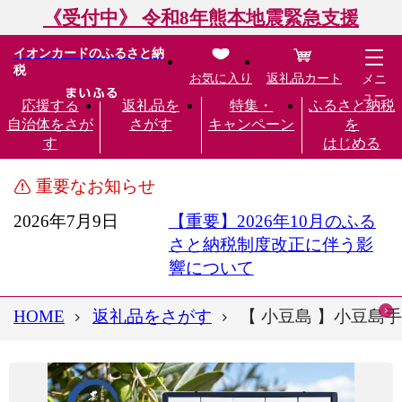
《受付中》 令和8年熊本地震緊急支援
イオンカードのふるさと納
税
お気に入り
返礼品カート
メニ
ュー
応援する
返礼品を
特集・
ふるさと納税
自治体をさが
さがす
キャンペーン
を
す
はじめる
重要なお知らせ
2026年7月9日
【重要】2026年10月のふる
さと納税制度改正に伴う影
響について
HOME
返礼品をさがす
【 小豆島 】小豆島手