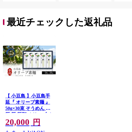
最近チェックした返礼品
【 小豆島 】小豆島手
延『 オリーブ素麺 』
50g×30束 そうめん 素
麺 麺 麺類 オリーブ オ
20,000
リーブオイル こだわ
円
り 国産 香川 香川県 土