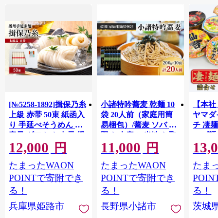
[№5258-1892]揖保乃糸
小諸特吟蕎麦 乾麺 10
【本社
上級 赤帯 50束 紙函入
袋 20人前（家庭用簡
ヤマダ
り 手延べそうめん 大
易梱包）/蕎麦 ソバ 長
チ 凄麺
容量 ギフト お中元 播
野 お土産 ご当地 お取
ップ麺 
12,000
11,000
13,
州そうめん
り寄せ 麺類 信州そば
せ セ
円
円
麺類
ーメン
たまったWAON
たまったWAON
たまっ
プラー
ント 
POINTで寄附でき
POINTで寄附でき
POI
存食 常
る！
る！
る！
蓄 [AH0
兵庫県姫路市
長野県小諸市
茨城