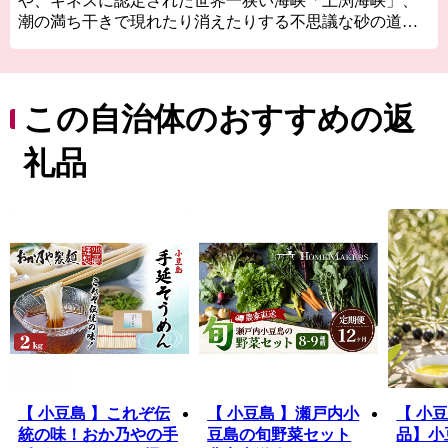
や、ギネスに認定された世界一狭い海峡「土渕海峡」、
潮の満ち干きで現れたり消えたりする不思議な砂の道
「エンジェルロード」、壺井栄の名作「二十四の瞳」の
平和の群像などの観光スポットが数多くあり、ドラマや
映画のロケ地にもなっています。
明治時代に日本で唯一根付けに成功した「オリーブ」、
この自治体のおすすめの返
江戸時代から受け継がれる「醤油」、日本の三大生産地
にもなっている「そうめん」、日本一の生産量を誇る
礼品
「ごま油」、小豆島産オリーブのしぼり果実を配合した
特別な餌『オリーブ飼料』で育てられた「小豆島オリー
ブ牛」、全国発信を目指す小豆島のブランド鱧 「小豆島
島鱧（しょうどしま しまはも）」など、豊かな自然で育
まれたおいしいものがいっぱい。
先人が築いた伝統的な行事や歴史的な景観を守り、後世
へと継承していくには、「ふるさとを大切にしたい」
「ふるさとの発展に貢献したい」という皆さまの貴重な
応援が不可欠です。皆さまからいただきましたご厚意
は、土庄町が掲げるまちづくりのテーマの各事業に対す
る貴重な財源として活用させていただきます。みなさま
の生まれ育ったふるさとのみならず、「心のふるさと」
【 小豆島 】これぞ伝
【 小豆島 】瀬戸内小
【 小
や「第二のふるさと」として、土庄町を応援していただ
統の味！おか乃やの手
豆島の旬野菜セット
品】小
けましたら幸いです。