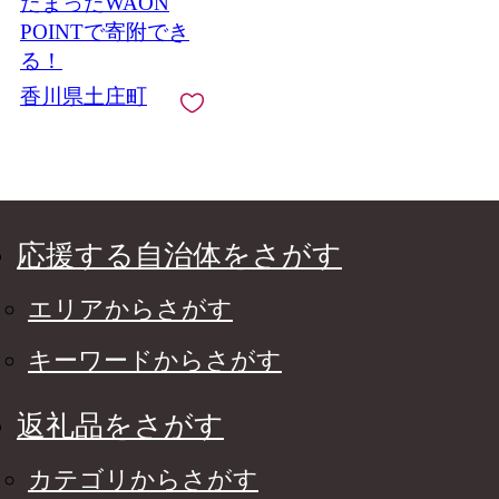
たまったWAON
庄 土庄町
POINTで寄附でき
る！
香川県土庄町
応援する自治体をさがす
エリアからさがす
キーワードからさがす
返礼品をさがす
カテゴリからさがす