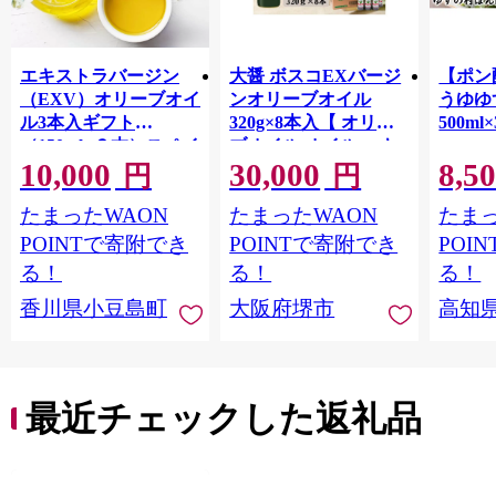
エキストラバージン
大醤 ボスコEXバージ
【ポン
（EXV）オリーブオイ
ンオリーブオイル
うゆゆ
ル3本入ギフト
320g×8本入【 オリー
500ml
（150ml×３本）スペイ
ブオイル オイル エキ
10,000
30,000
8,5
ン産
ストラバージンオリー
円
円
ブオイル エクストラ
たまったWAON
たまったWAON
たまっ
バージン エキストラ
バージンオイル 調味
POINTで寄附でき
POINTで寄附でき
POI
料 高品質 ヘルシー サ
る！
る！
る！
ラダ パスタ 洋食 人気
香川県小豆島町
大阪府堺市
高知
おすすめ 送料無料 大
阪府 堺市】
最近チェックした返礼品