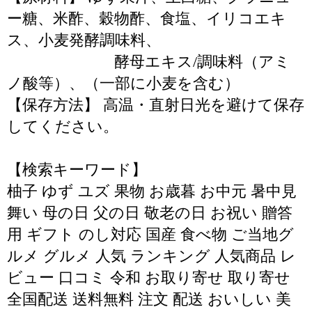
ー糖、米酢、穀物酢、食塩、イリコエキ
ス、小麦発酵調味料、
酵母エキス/調味料（アミ
ノ酸等）、（一部に小麦を含む）
【保存方法】 高温・直射日光を避けて保存
してください。
【検索キーワード】
柚子 ゆず ユズ 果物 お歳暮 お中元 暑中見
舞い 母の日 父の日 敬老の日 お祝い 贈答
用 ギフト のし対応 国産 食べ物 ご当地グ
ルメ グルメ 人気 ランキング 人気商品 レ
ビュー 口コミ 令和 お取り寄せ 取り寄せ
全国配送 送料無料 注文 配送 おいしい 美