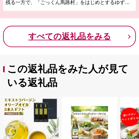
残る一方で、「ごっくん馬路村」をはじめとするゆず製
品、木製バッグ「monacca」の開発など、田舎ならではの
オンリーワンの田舎づくりに取り組んでいます。 また、
温泉施設や杉の天然木を有する千本山といった観光施
設、「おしどりマラソン」や「ゆずはじまる祭」などの
すべての返礼品をみる
イベントを目当てに、村外からの観光客がたくさん訪れ
る村でもあります。
馬路村は、人口減少で疲弊する田舎ではなく、田舎なら
ではの魅力をつくり出す「堂々たる田舎」を目指してい
ます。
この返礼品をみた人が見て
いる返礼品