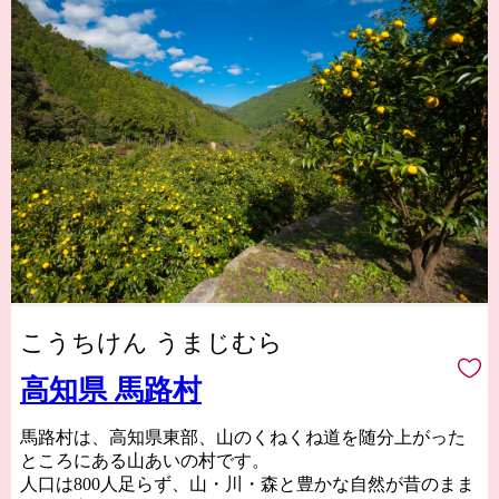
こうちけん うまじむら
高知県 馬路村
馬路村は、高知県東部、山のくねくね道を随分上がった
ところにある山あいの村です。
人口は800人足らず、山・川・森と豊かな自然が昔のまま