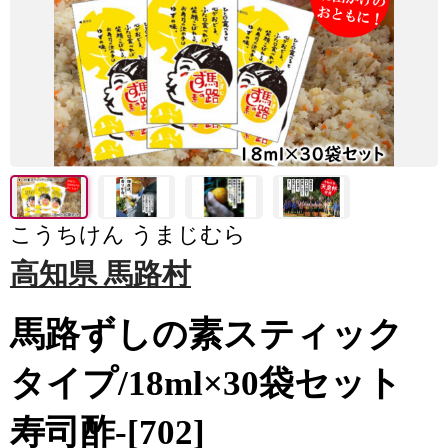
こうちけん うまじむら
高知県 馬路村
馬路ずしの素スティック
タイプ/18ml×30袋セット
寿司酢-[702]