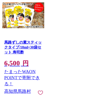
馬路ずしの素スティッ
クタイプ/18ml×30袋セ
ット 寿司酢
6,500
円
たまったWAON
POINTで寄附でき
る！
高知県馬路村