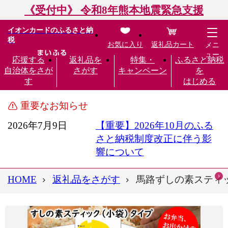
《受付中》 令和8年熊本地震緊急支援
イオンカードのふるさと納
税
お気に入り
返礼品カート
メニ
ュー
応援する
返礼品を
特集・
ふるさと納税
自治体をさが
さがす
キャンペーン
を
す
はじめる
重要なお知らせ
2026年7月9日
【重要】2026年10月のふる
さと納税制度改正に伴う影
響について
HOME
返礼品をさがす
馬路ずしの素スティック