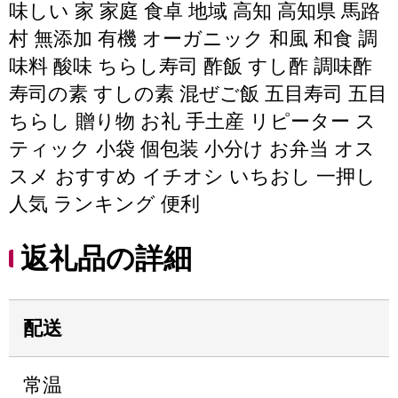
味しい 家 家庭 食卓 地域 高知 高知県 馬路
村 無添加 有機 オーガニック 和風 和食 調
味料 酸味 ちらし寿司 酢飯 すし酢 調味酢
寿司の素 すしの素 混ぜご飯 五目寿司 五目
ちらし 贈り物 お礼 手土産 リピーター ス
ティック 小袋 個包装 小分け お弁当 オス
スメ おすすめ イチオシ いちおし 一押し
人気 ランキング 便利
返礼品の詳細
配送
常温