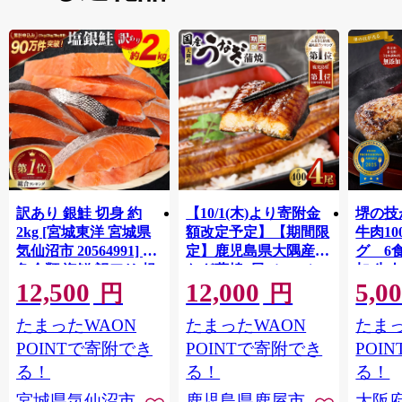
訳あり 銀鮭 切身 約
【10/1(木)より寄附金
堺の技
2kg [宮城東洋 宮城県
額改定予定】【期間限
牛肉1
気仙沼市 20564991] 鮭
定】鹿児島県大隅産う
グ 6
魚介類 海鮮 訳アリ 規
なぎ蒲焼4尾（400g）
加 牛
12,500
12,000
5,0
格外 不揃い さけ サケ
ット 6
円
円
鮭切身 シャケ 切り身
メ 温
たまったWAON
たまったWAON
たまっ
冷凍 家庭用 おかず 弁
菜 簡
当 支援 サーモン 銀鮭
すめ 
POINTで寄附でき
POINTで寄附でき
POI
切り身 魚 わけあり
取り寄
る！
る！
る！
料 ふ
宮城県気仙沼市
鹿児島県鹿屋市
大阪
堺市】