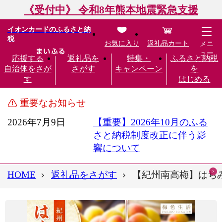
《受付中》 令和8年熊本地震緊急支援
イオンカードのふるさと納
税
お気に入り
返礼品カート
メニ
ュー
応援する
返礼品を
特集・
ふるさと納税
自治体をさが
さがす
キャンペーン
を
す
はじめる
重要なお知らせ
2026年7月9日
【重要】2026年10月のふる
さと納税制度改正に伴う影
響について
HOME
返礼品をさがす
【紀州南高梅】はちみ