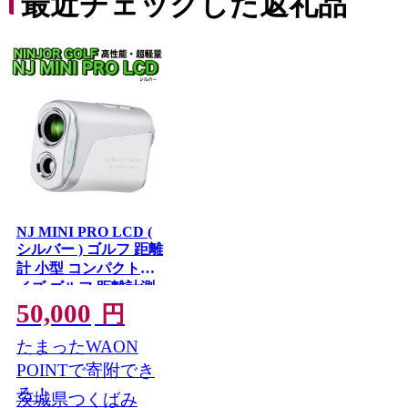
最近チェックした返礼品
NJ MINI PRO LCD (
シルバー ) ゴルフ 距離
計 小型 コンパクトサ
イズ ゴルフ 距離計測
器 スロープモード ピ
50,000
円
ンサーチ＋搭載 ハー
ドケース付き [FE05-
たまったWAON
NT]
POINTで寄附でき
る！
茨城県つくばみ