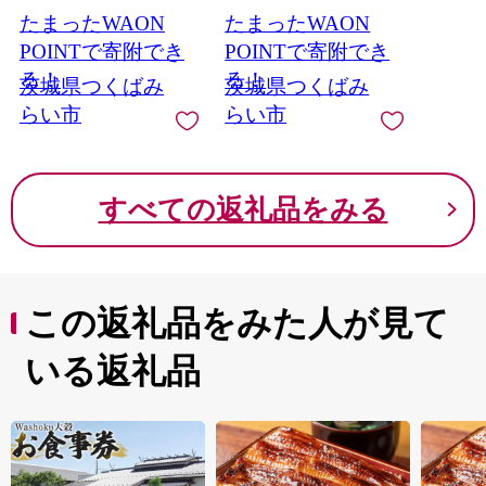
[AA76-NT]
アシート ISOFIX R129
たまったWAON
たまったWAON
新生児 1歳 2歳 3歳 ベ
ビー用品 出産準備 出
POINTで寄附でき
POINTで寄附でき
産 [AA82-NT]
る！
る！
茨城県つくばみ
茨城県つくばみ
らい市
らい市
すべての返礼品をみる
この返礼品をみた人が見て
いる返礼品