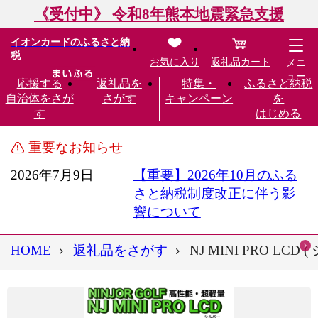
《受付中》 令和8年熊本地震緊急支援
イオンカードのふるさと納
税
お気に入り
返礼品カート
メニ
ュー
応援する
返礼品を
特集・
ふるさと納税
自治体をさが
さがす
キャンペーン
を
す
はじめる
重要なお知らせ
2026年7月9日
【重要】2026年10月のふる
さと納税制度改正に伴う影
響について
HOME
返礼品をさがす
NJ MINI PRO 