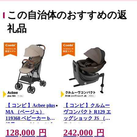
ルフ場、住宅地が形成され首都圏近郊都市に位置付けさ
れています。
この自治体のおすすめの返
道路網は、北部に国道354号線、西側に国道294号線，中
央部を常磐自動車道が走り、国道294号線と交差し谷和原
礼品
ICがあり交通の利便がはかられています。
鉄道網では、関東鉄道常総線や首都圏新都市高速鉄道
「つくばエクスプレス」が走り、みらい平駅から東京秋
葉原まで最速で40分、つくばまでは12分で結ばれまし
た。
みらい平駅周辺では県主体の優良な住宅地開発が進みマ
ンションやショッピングセンターなどが整備され、新し
いまちづくり進んでいます。
【 コンビ 】Acbee plus
【 コンビ 】クルムー
MA （ベージュ）
ヴコンパクト R129 エ
119368 ベビーカー b型
ッグショック JS （ブ
軽量 コンパクト ベビ
ラウン）119672 チャ
128,000
242,000
ー用品 出産準備 出産
イルドシート ジュニ
円
円