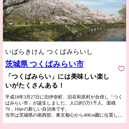
いばらきけん つくばみらいし
茨城県 つくばみらい市
「つくばみらい」には美味しい楽し
いがたくさんある！
平成18年3月27日に旧伊奈町、旧谷和原村が合併し「つく
ばみらい市」が誕生しました。人口約5万1千人、面積
79．16㎢の新しい自治体です。
当市は茨城県の南西部、東京都心から40Km圏に位置し、
鬼怒川、小貝川の2大河川が流れています。小貝川沿い
は、広大な水田地帯が広がり、丘陵部は、畑地、4つのゴ