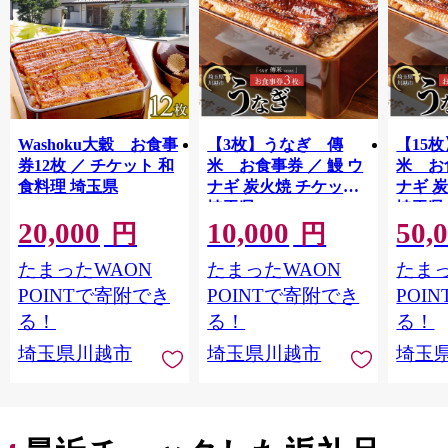
Washoku大穀 お食事
【3枚】うなぎ 傳
【15
券12枚 ／ チケット 和
米 お食事券 ／ 鰻 ウ
米 お
食料理 埼玉県
ナギ 炭火焼 チケット
ナギ 
埼玉県
埼玉県
20,000
10,000
50,
円
円
たまったWAON
たまったWAON
たまっ
POINTで寄附でき
POINTで寄附でき
POI
る！
る！
る！
埼玉県川越市
埼玉県川越市
埼玉