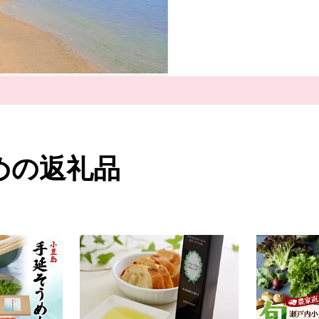
明治時代に日本で唯一根
継がれる「醤油」、日本
一の生産量を誇る「ごま
特別な餌『オリーブ飼料
を目指す小豆島のブランド
など、豊かな自然で育ま
先人が築いた伝統的な行
には、「ふるさとを大切
う皆さまの貴重な応援が
は、土庄町が掲げるまち
めの返礼品
て活用させていただきま
ず、「心のふるさと」や
ただけましたら幸いです