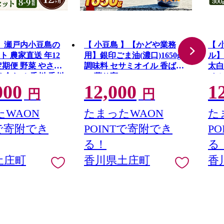
 】瀬戸内小豆島の
【 小豆島 】【かどや業務
【 
 農家直送 年12
用】銀印ごま油(濃口)1650g
ル】
定期便 野菜 やさい
調味料 セサミオイル 香ばし
太白
め合わせ 香川 香川
い 薫り高い
ベル
000
12,000
1
庄町
油 
円
円
ト
WAON
たまったWAON
た
Tで寄附でき
POINTで寄附でき
P
る！
る
土庄町
香川県土庄町
香