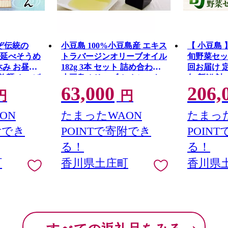
ぞ伝統の
小豆島 100%小豆島産 エキス
【 小豆島
延べそうめ
トラバージンオリーブオイル
旬野菜セット
夏休み お昼ご
182g 3本 セット 詰め合わせ
回お届け 
 乾麺 さっぱ
小豆島オリーブオイル エキ
旬 新鮮 詰
63,000
206,
島素麺 昔な
ストラバージンオイル オリ
県 土庄 土
円
円
ーブオイル オイル 食用油 調
味料 香川 香川県 土庄町
ON
たまったWAON
たまった
附でき
POINTで寄附でき
POIN
る！
る！
町
香川県土庄町
香川県