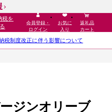
援
納税を
会員登録・
お気に
返礼品
る
ログイン
入り
カート
さと納税制度改正に伴う影響について
ージンオリーブ