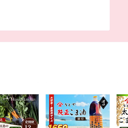
付けに成功した「オリーブ」、江戸時代から受け
の三大生産地にもなっている「そうめん」、日本
油」、小豆島産オリーブのしぼり果実を配合した
』で育てられた「小豆島オリーブ牛」、全国発信
鱧 「小豆島 島鱧（しょうどしま しまはも）」
れたおいしいものがいっぱい。
事や歴史的な景観を守り、後世へと継承していく
にしたい」「ふるさとの発展に貢献したい」とい
不可欠です。皆さまからいただきましたご厚意
づくりのテーマの各事業に対する貴重な財源とし
す。みなさまの生まれ育ったふるさとのみなら
「第二のふるさと」として、土庄町を応援してい
。