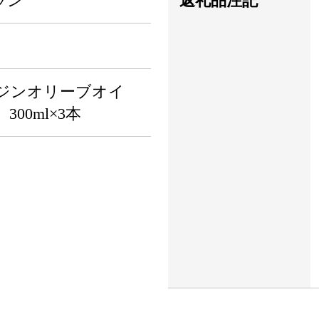
ラン
返礼品注記
ジンオリーブオイ
00ml×3本