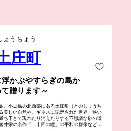
しょうちょう
 土庄町
に浮かぶやすらぎの島か
めて贈ります～
島、小豆島の北西部にある土庄町（とのしょうち
る美しい自然や、ギネスに認定された世界一狭い
満ち干きで現れたり消えたりする不思議な砂の道
壺井栄の名作「二十四の瞳」の平和の群像などの
り、ドラマや映画のロケ地にもなっています。