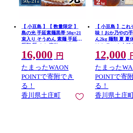
【 小豆島 】【 数量限定 】
【 小豆島 】これ
島の光 手延素麺黒帯 50g×21
味！おか乃やの手
束入り そうめん 素麺 手延べ
ん2kg 麺類 夏 
麺類 麺 めん 簡単 ヘルシー
はん ランチ 夕飯
16,000
12,000
贈り物 ギフト 贈答 特級品 コ
り あっさり 小豆
円
シ 香川 香川県 土庄 土庄町
がらの製法
たまったWAON
たまったWA
POINTで寄附でき
POINTで寄
る！
る！
香川県土庄町
香川県土庄