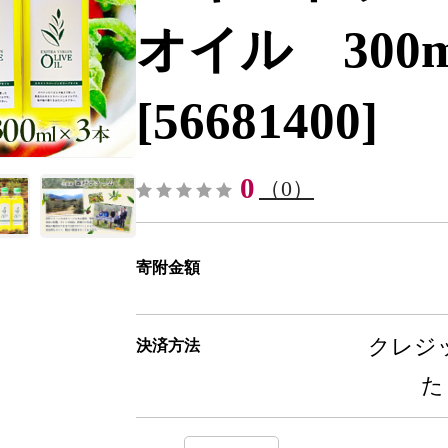
オイル 300
[56681400]
0
（0）
寄附金額
クレジッ
決済方法
た