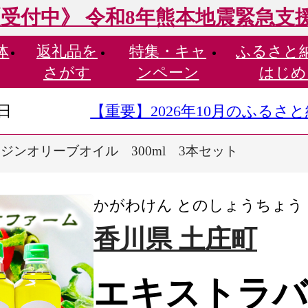
受付中》 令和8年熊本地震緊急支
体
返礼品を
特集・
キャ
ふるさと
さがす
ンペーン
はじめ
9日
【重要】2026年10月のふる
ジンオリーブオイル 300ml 3本セット
かがわけん とのしょうちょう
香川県 土庄町
エキストラバ