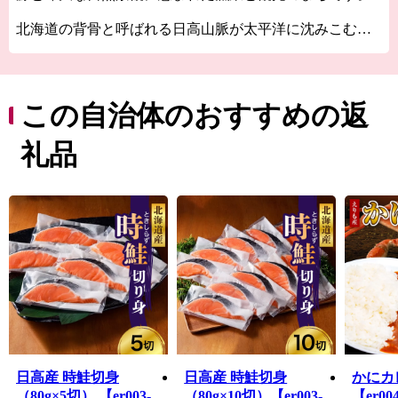
北海道の背骨と呼ばれる日高山脈が太平洋に沈みこむ風
光明媚な「襟裳岬」をはじめ、お土産の定番「白い恋
人」で有名なハートの形をした湖「豊似湖」や江戸時代
末期に拓かれた官製道路「猿留山道」など数々の観光地
を有しています。
この自治体のおすすめの返
まちの大部分が太平洋に面し、沖合で暖流と寒流がぶつ
礼品
かることから、鮭や毛がに、日高昆布などの漁が盛んに
行われており、年間を通して豊富な魚種が獲れる道内で
も有数の漁場です。
皆様には、ふるさと納税制度を通じて、えりも町の魅力
をさらに知っていただければ幸いです。
是非、自慢の特産品をご堪能いただくとともに、えりも
町へのお越しを心よりお待ちしております。
日高産 時鮭切身
日高産 時鮭切身
かにカ
（80g×5切） 【er003-
（80g×10切）【er003-
【er0