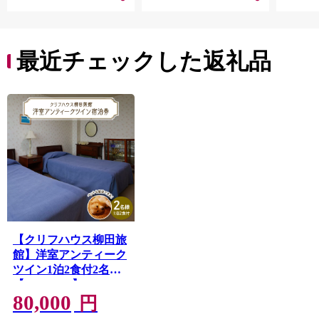
最近チェックした返礼品
【クリフハウス柳田旅
館】洋室アンティーク
ツイン1泊2食付2名様
【er006-001】
80,000
円