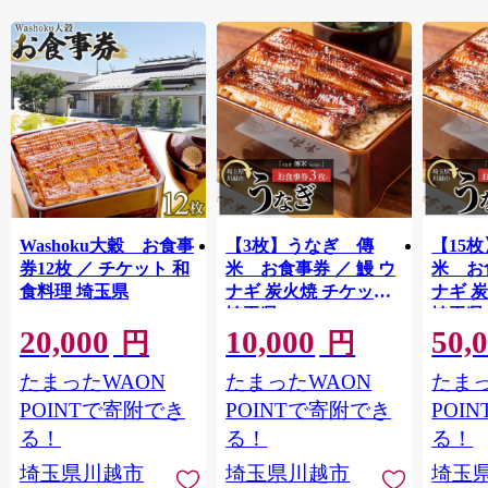
Washoku大穀 お食事
【3枚】うなぎ 傳
【15
券12枚 ／ チケット 和
米 お食事券 ／ 鰻 ウ
米 お
食料理 埼玉県
ナギ 炭火焼 チケット
ナギ 
埼玉県
埼玉県
20,000
10,000
50,
円
円
たまったWAON
たまったWAON
たまっ
POINTで寄附でき
POINTで寄附でき
POI
る！
る！
る！
埼玉県川越市
埼玉県川越市
埼玉