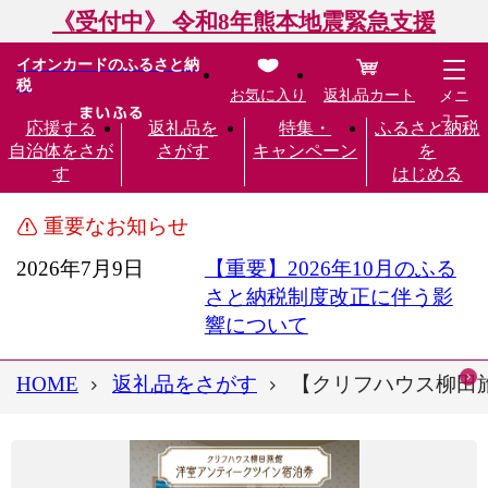
《受付中》 令和8年熊本地震緊急支援
イオンカードのふるさと納
税
お気に入り
返礼品カート
メニ
ュー
応援する
返礼品を
特集・
ふるさと納税
自治体をさが
さがす
キャンペーン
を
す
はじめる
重要なお知らせ
2026年7月9日
【重要】2026年10月のふる
さと納税制度改正に伴う影
響について
HOME
返礼品をさがす
【クリフハウス柳田旅館