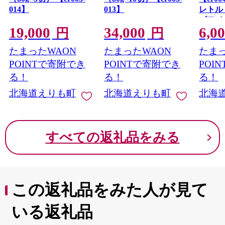
014】
013】
レトル
ズワイ
19,000
34,000
6,0
いがに
円
円
大ズワ
たまったWAON
たまったWAON
たまっ
ニ 大
がに 
POINTで寄附でき
POINTで寄附でき
POI
いがに
る！
る！
る！
イ 蟹 
北海道えりも町
北海道えりも町
北海
常温配
産 北
すべての返礼品をみる
この返礼品をみた人が見て
いる返礼品