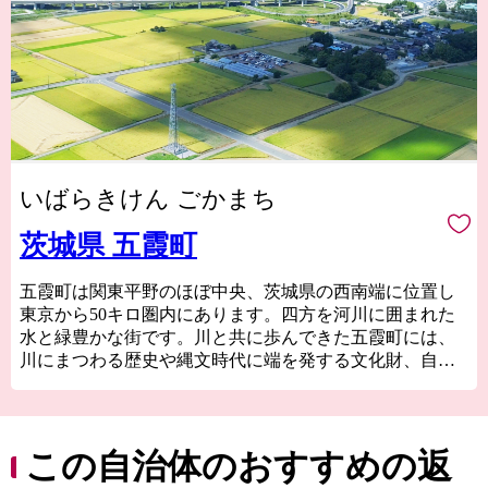
いばらきけん ごかまち
茨城県 五霞町
五霞町は関東平野のほぼ中央、茨城県の西南端に位置し
東京から50キロ圏内にあります。四方を河川に囲まれた
水と緑豊かな街です。川と共に歩んできた五霞町には、
川にまつわる歴史や縄文時代に端を発する文化財、自然
環境や自然風景や五霞町産の食材など様々な魅力があり
ます。
この自治体のおすすめの返