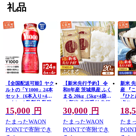
礼品
【全国配送可能】ヤク
【新米先行予約】 令
新米 
ルトの「Y1000」24本
和8年産 茨城県産 ふく
産 『
セット（6本入り×4パ
まる 20kg（5kg×4袋）
『ひとめ
ック）／ 乳製品 乳酸
／ 新米 先行受付 先行
(各5k
15,000
30,000
18,
菌飲料 健康 腸活 スト
予約 2026年 米 お米 精
米 白米
円
円
レス緩和 睡眠の質向
米 特A米 特A 特A評価
比べセ
たまったWAON
たまったWAON
たまっ
上 乳酸菌シロタ株 機
旨味 安心 美味しい 茨
リ ひ
能性表示食品 茨城県
城県 五霞町
約 20
POINTで寄附でき
POINTで寄附でき
POI
援 単