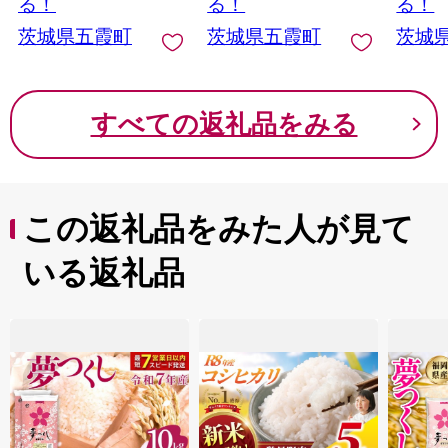
る！
る！
る！
町
茨城県五霞町
茨城県五霞町
茨城
すべての返礼品をみる
この返礼品をみた人が見て
いる返礼品