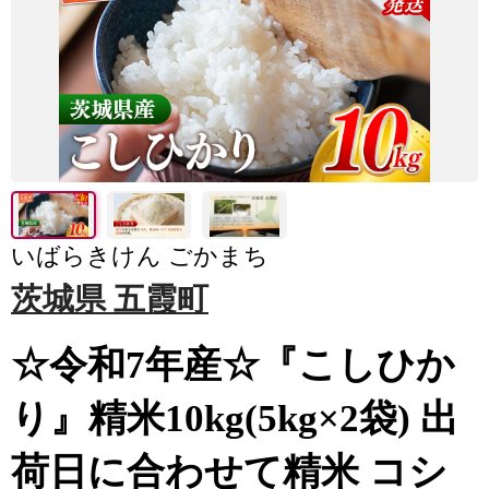
いばらきけん ごかまち
茨城県 五霞町
☆令和7年産☆『こしひか
り』精米10kg(5kg×2袋) 出
荷日に合わせて精米 コシ