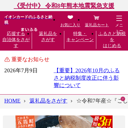
《受付中》 令和8年熊本地震緊急支援
イオンカードのふるさと納
税
お気に入り
返礼品カート
メニ
ュー
応援する
返礼品を
特集・
ふるさと納税
自治体をさが
さがす
キャンペーン
を
す
はじめる
重要なお知らせ
2026年7月9日
【重要】2026年10月のふる
さと納税制度改正に伴う影
響について
HOME
返礼品をさがす
☆令和7年産☆『こしひ