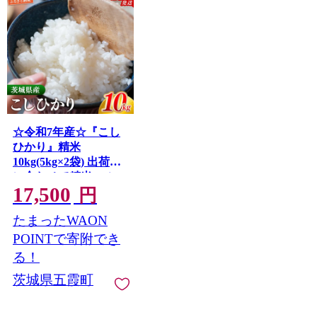
☆令和7年産☆『こし
ひかり』精米
10kg(5kg×2袋) 出荷日
に合わせて精米 コシ
17,500
ヒカリ 米 お米 10kg コ
円
メ こめ 人気 銘柄 家計
たまったWAON
応援 家庭用 中山産業
茨城県産 茨城県 五霞
POINTで寄附でき
町【価格変更AB】
る！
茨城県五霞町