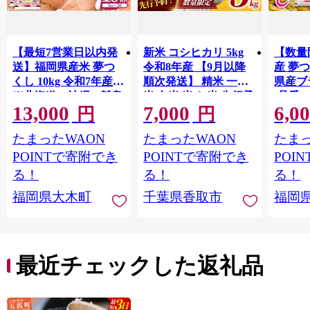
【最短7営業日以内発
新米 コシヒカリ 5kg
【数量
送】福岡県産米 夢つ
令和8年産 【9月以降
産 夢つ
くし 10kg 令和7年産
順次発送】 精米 一等
県産ブラ
※北海道・沖縄・離島
米 白米 米 お米 先行予
(品番:3
13,000
7,000
6,0
は配送不可 |【精米 単
約 数量 限定 こしひか
円
円
一米 単一原料米 7年産
り 5キロ 米5kg ごはん
たまったWAON
たまったWAON
たまっ
国産 お米 ブランド米
こめ コメ はくまい お
5kg × 2 ゆめつくし】
米マイスター 厳選 予
POINTで寄附でき
POINTで寄附でき
POI
CY009_01
約 白飯 ※ okome kome
る！
る！
る！
おむすび おにぎり 国
福岡県大木町
千葉県香取市
福岡
産 飯 おこめ 取り寄せ
弁当 家計応援 千葉県
産 R8 2026年 産 千葉
千葉県 香取市
最近チェックした返礼品