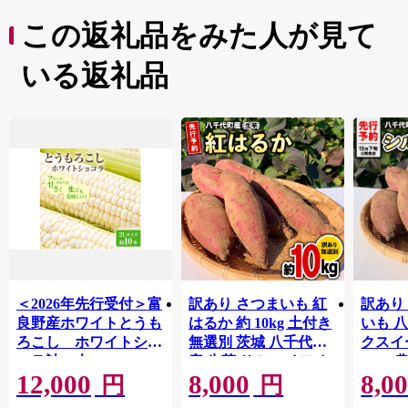
この返礼品をみた人が見て
いる返礼品
＜2026年先行受付＞富
訳あり さつまいも 紅
訳あり
良野産ホワイトとうも
はるか 約 10kg 土付き
いも 
ろこし ホワイトショ
無選別 茨城 八千代町
クスイ
コラ計10本
産 生芋 サツマイモ さ
10kg
12,000
8,000
8,0
【1678459】
つま芋 焼き芋 やきい
モ 芋 
円
円
も 芋 イモ 野菜 不揃い
ート 秋 【 先行予