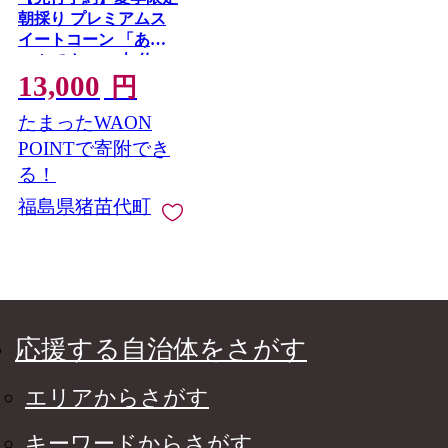
朝採り プレミアムス
イートコーン 「あま
いんです」 10本 約4kg
13,000
| 激甘 フルーツとうも
円
ろこし 産地直送
たまったWAON
※2026年8月～発送
POINTで寄附でき
る！
福島県猪苗代町
応援する自治体をさがす
エリアからさがす
キーワードからさがす