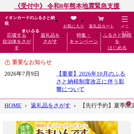
《受付中》 令和8年熊本地震緊急支援
イオンカードのふるさと納
税
お気に入り
返礼品カート
メニ
ュー
応援する
返礼品を
特集・
ふるさと納税
自治体をさが
さがす
キャンペーン
を
す
はじめる
重要なお知らせ
2026年7月9日
【重要】2026年10月のふる
さと納税制度改正に伴う影
響について
HOME
返礼品をさがす
【先行予約】夏季限定 