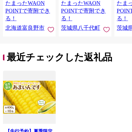
たまったWAON
たまったWAON
たまっ
規格外 長期熟成 おや
2026
つ デザート 秋 旬 農家
送 】[A
POINTで寄附でき
POINTで寄附でき
POI
直送 【 先行予約 2026
る！
る！
る！
年10月下旬以降発送
北海道富良野市
茨城県八千代町
茨城
】 [AX010ya]
最近チェックした返礼品
【先行予約】夏季限定