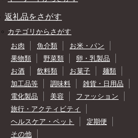
返礼品をさがす
カテゴリからさがす
お肉
魚介類
お米・パン
果物類
野菜類
卵・乳製品
お酒
飲料類
お菓子
麺類
加工品等
調味料
雑貨・日用品
電化製品
美容
ファッション
旅行・アクティビティ
ヘルスケア・ペット
定期便
その他