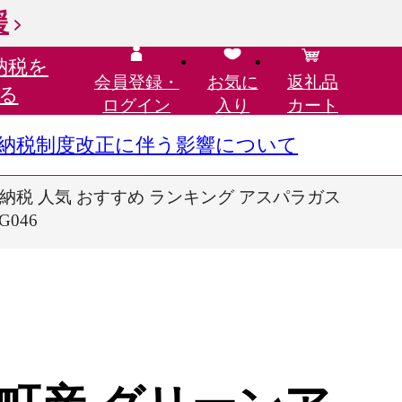
援
納税を
会員登録・
お気に
返礼品
る
ログイン
入り
カート
さと納税制度改正に伴う影響について
さと納税 人気 おすすめ ランキング アスパラガス
046