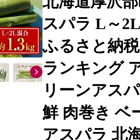
北海道厚沢部
スパラ L～2L
ふるさと納税
ランキング 
リーンアスパ
鮮 肉巻き ベ
アスパラ 北海