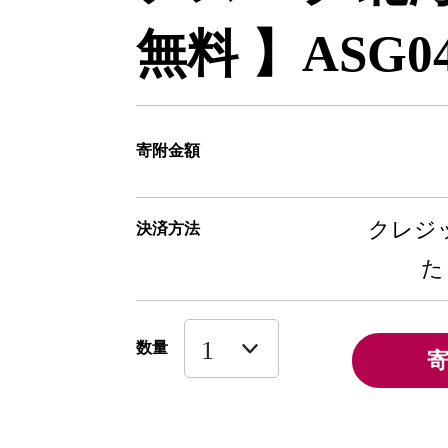
無料 】ASG0
寄附金額
クレジッ
決済方法
た
数量