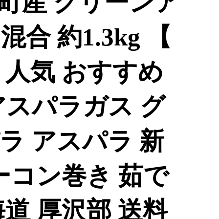
町産 グリーンア
混合 約1.3kg 【
 人気 おすすめ
アスパラガス グ
ラ アスパラ 新
ーコン巻き 茹で
道 厚沢部 送料