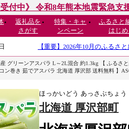
受付中》 令和8年熊本地震緊急支
体
返礼品を
特集・
キャ
ふるさと
さがす
ンペーン
はじめ
9日
【重要】2026年10月のふる
 グリーンアスパラ L～2L混合 約1.3kg 【 ふる
ン巻き 茹でアスパラ 北海道 厚沢部 送料無料 】ASG
ほっかいどう あっさぶちょう
北海道 厚沢部町