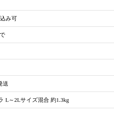
申込み可
まで
発送
L～2Lサイズ混合 約1.3kg