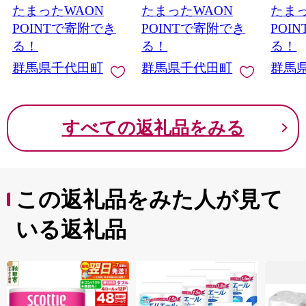
たまったWAON
たまったWAON
たまっ
POINTで寄附でき
POINTで寄附でき
POI
る！
る！
る！
群馬県千代田町
群馬県千代田町
群馬
すべての返礼品をみる
この返礼品をみた人が見て
いる返礼品