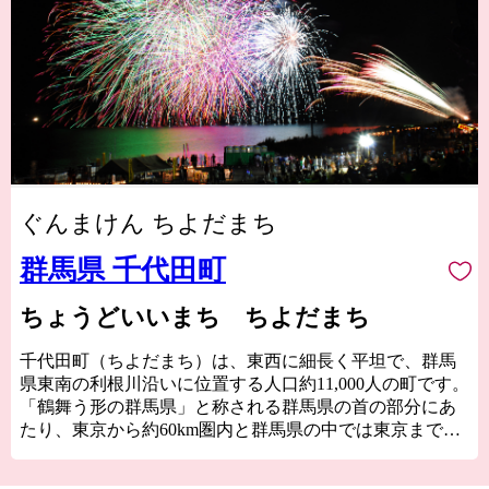
ぐんまけん ちよだまち
群馬県 千代田町
ちょうどいいまち ちよだまち
千代田町（ちよだまち）は、東西に細長く平坦で、群馬
県東南の利根川沿いに位置する人口約11,000人の町です。
「鶴舞う形の群馬県」と称される群馬県の首の部分にあ
たり、東京から約60km圏内と群馬県の中では東京までの
距離が最も近い地域です。利根川では水上スポーツを楽
しめる他、全国でも珍しい「道路（県道）」であるにも