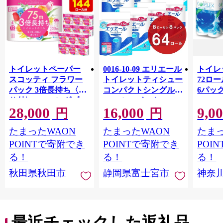
トイレットペーパー
0016-10-09 エリエール
トイレ
スコッティ フラワー
トイレットティシュー
72ロール
パック 3倍長持ち〈香
コンパクトシングル 8
6パック
り付〉4ロール(ダブ
ロール×8パック 64ロ
100m
28,000
16,000
9,0
ル)×12パック 日用品
ール 1.5倍巻 82.5m
FSC
円
円
最短翌日発送 [スコッ
トイレットペーパー
長巻タ
たまったWAON
たまったWAON
たまっ
ティ フラワーパック
シングル パルプ100％
100％
トイレットペーパー
香りつき 日用品 消耗
防災 
POINTで寄附でき
POINTで寄附でき
POI
日本製紙クレシア] 秋
品 備蓄
ペーパ
る！
る！
る！
田県秋田市
川県 
秋田県秋田市
静岡県富士宮市
神奈
トペー
活雑貨
れっと
ち 長
便利 
最近チェックした返礼品