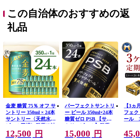
かかわらず船で川を渡る「赤岩渡船」が名物です。利根
川がもたらす豊かな水を利用した農業と2つの工業団地が
この自治体のおすすめの返
一体化して発展してきた町です。
礼品
金麦 糖質 75％ オフ サ
パーフェクトサントリ
【3ヵ
ントリー 350ml × 24本
ー ビール 350ml×24本
フェク
サントリー〈天然水の
糖質ゼロ PSB 【サン
ール 3
ビール工場〉群馬※沖
トリービール】群馬
PSB 
12,500
15,000
45,
縄・離島地域へのお届
県 千代田町
箱)
円
円
け不可