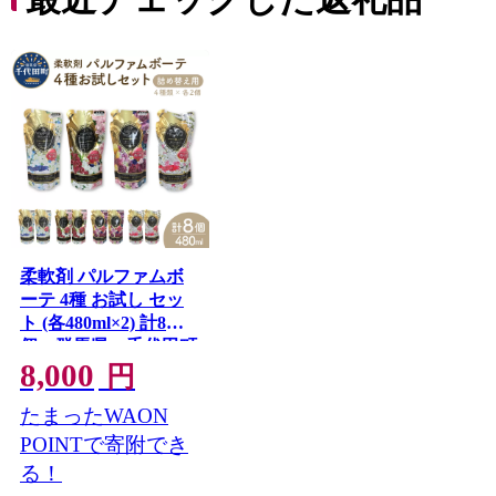
コ ト
ー 人
柔軟剤 パルファムボ
ーテ 4種 お試し セッ
ト (各480ml×2) 計8
個 群馬県 千代田町
8,000
〈マルフクケミファ〉
円
たまったWAON
POINTで寄附でき
る！