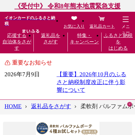
《受付中》 令和8年熊本地震緊急支援
イオンカードのふるさと納
税
お気に入り
返礼品カート
メニ
ュー
応援する
返礼品を
特集・
ふるさと納税
自治体をさが
さがす
キャンペーン
を
す
はじめる
重要なお知らせ
2026年7月9日
【重要】2026年10月のふる
さと納税制度改正に伴う影
響について
HOME
返礼品をさがす
柔軟剤 パルファムボー