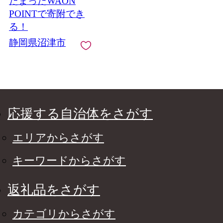
たまったWAON
製紙 再生紙 やわらか
POINTで寄附でき
る！
静岡県沼津市
応援する自治体をさがす
エリアからさがす
キーワードからさがす
返礼品をさがす
カテゴリからさがす