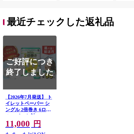
れっと
ち 長
便利 
最近チェックした返礼品
コ ト
ー 人
ご好評につき
終了しました
【2026年7月発送】 ト
イレットペーパー シ
ングル 2倍巻き 6ロー
ル×8パック 計48ロー
11,000
ル 96ロール相当 無香
円
料 備蓄 防災 沼津 鶴見