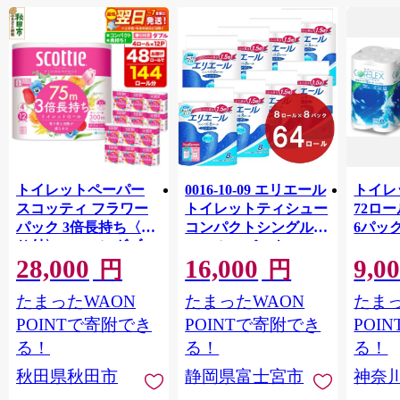
トイレットペーパー
0016-10-09 エリエール
トイレ
スコッティ フラワー
トイレットティシュー
72ロール
パック 3倍長持ち〈香
コンパクトシングル 8
6パック
り付〉4ロール(ダブ
ロール×8パック 64ロ
100m
28,000
16,000
9,0
ル)×12パック 日用品
ール 1.5倍巻 82.5m
FSC
円
円
最短翌日発送 [スコッ
トイレットペーパー
長巻タ
たまったWAON
たまったWAON
たまっ
ティ フラワーパック
シングル パルプ100％
100％
トイレットペーパー
香りつき 日用品 消耗
防災 
POINTで寄附でき
POINTで寄附でき
POI
日本製紙クレシア] 秋
品 備蓄
ペーパ
る！
る！
る！
田県秋田市
川県 
秋田県秋田市
静岡県富士宮市
神奈
トペー
活雑貨