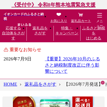
《受付中》 令和8年熊本地震緊急支援
イオンカードのふるさと納
税
お気に入り
返礼品カート
メニ
ュー
応援する
返礼品を
特集・
ふるさと納税
自治体をさが
さがす
キャンペーン
を
す
はじめる
重要なお知らせ
2026年7月9日
【重要】2026年10月のふる
さと納税制度改正に伴う影
響について
HOME
返礼品をさがす
【2026年7月発送】