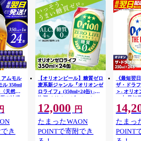
ミアムモル
【オリオンビール】糖質ゼロ
《最短翌日
 350ml
麦系新ジャンル『オリオンゼ
ザ・ドラフト
リー〈天然水
ロライフ』(350ml×24缶) -発
＞- オリオ
馬※沖縄・
泡酒 オリオン ビール 1ケー
24本 最短
12,000
14,2
け不可
ス ２４本 糖質ゼロ ゼロライ
おすすめ 
円
円
フ 糖質0 麦芽3倍 麦のうまみ
【価格改定
進化した おいしさ おすすめ
ON
たまったWAON
たまった
満足感 沖縄県 八重瀬【価格
附でき
POINTで寄附でき
POIN
改定YA】
る！
る！