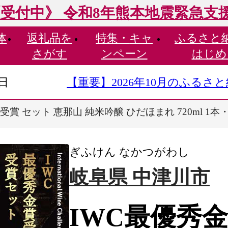
受付中》 令和8年熊本地震緊急支
体
返礼品を
特集・
キャ
ふるさと
さがす
ンペーン
はじめ
9日
【重要】2026年10月のふる
賞 セット 恵那山 純米吟醸 ひだほまれ 720ml 1本・恵那山
ぎふけん なかつがわし
岐阜県 中津川市
IWC最優秀