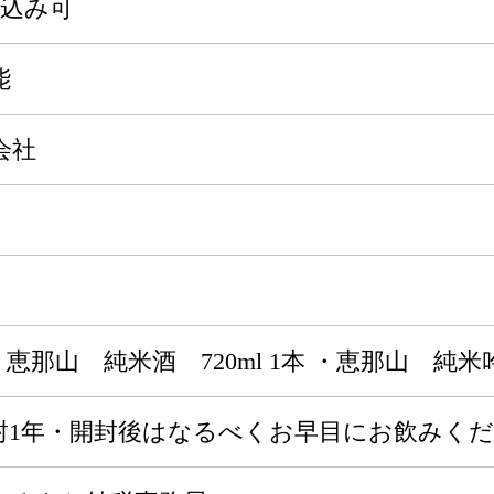
申込み可
能
会社
恵那山 純米酒 720ml 1本 ・恵那山 純米吟
封1年・開封後はなるべくお早目にお飲みく