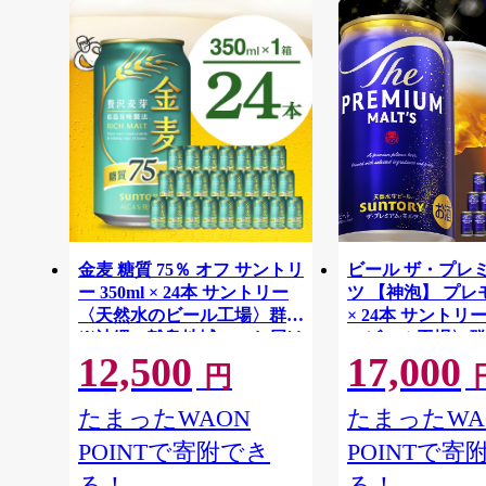
金麦 糖質 75％ オフ サントリ
ビール ザ・プレ
ー 350ml × 24本 サントリー
ツ 【神泡】 プレモル
〈天然水のビール工場〉群馬
× 24本 サント
※沖縄・離島地域へのお届け
のビール工場〉群
12,500
17,000
不可
離島地域へのお届
円
たまったWAON
たまったWA
POINTで寄附でき
POINTで寄
る！
る！