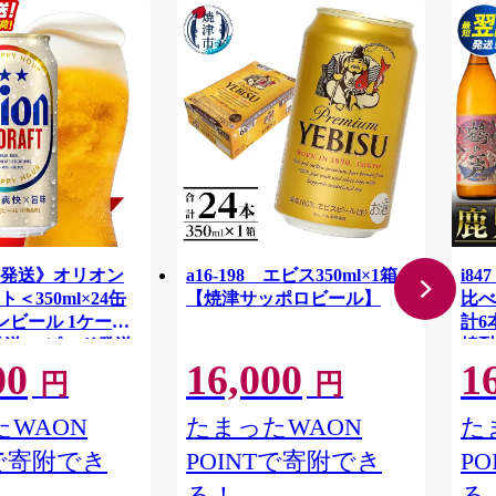
発送》オリオン
a16-198 エビス350ml×1箱
i8
＜350ml×24缶
【焼津サッポロビール】
比べ
ンビール 1ケース
計6
発送 スピード発送
焼酎
00
16,000
1
沖縄県 八重瀬町
ル 
円
円
YI】
水酒
焼酎
WAON
たまったWAON
た
屋】
Tで寄附でき
POINTで寄附でき
P
る！
る