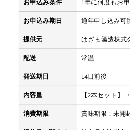
お申込み条件
1年に何度もお
お申込み期日
通年申し込み可
提供元
はざま酒造株式
配送
常温
発送期日
14日前後
内容量
【2本セット】 ・
消費期限
賞味期限：未開