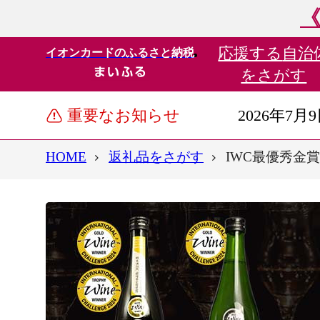
《
応援する
自治
イオンカードのふるさと納税
をさがす
重要なお知らせ
2026年7月
HOME
返礼品をさがす
IWC最優秀金賞受