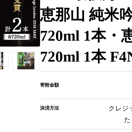
恵那山 純米
720ml 1本
720ml 1本 F4
寄附金額
クレジッ
決済方法
た