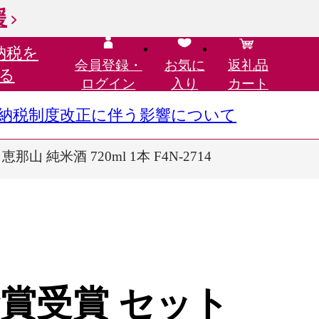
援
納税を
会員登録・
お気に
返礼品
る
ログイン
入り
カート
さと納税制度改正に伴う影響について
 純米酒 720ml 1本 F4N-2714
金賞受賞 セット