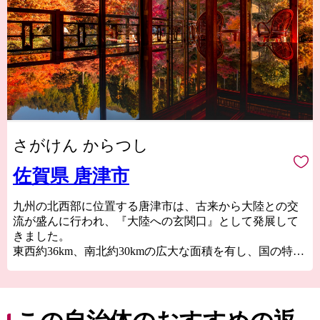
さがけん からつし
佐賀県 唐津市
九州の北西部に位置する唐津市は、古来から大陸との交
流が盛んに行われ、『大陸への玄関口』として発展して
きました。
東西約36km、南北約30kmの広大な面積を有し、国の特別
名勝“虹の松原”、玄界灘の荒波が創り出した国の天然記
念物“七ツ釜”、豊臣秀吉の朝鮮出兵の前線基地“名護屋城
跡”、唐津神社の秋季例大祭“唐津くんち”、伝統的工芸
品“唐津焼”、日本三大朝市”呼子の朝市”など、自然・歴