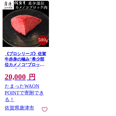
《プロシリーズ》佐賀
牛赤身の極み"希少部
位カメノコ”ブロック
500g 牛肉 ステーキ ロ
20,000
ーストビーフ ギフト
円
黒毛和牛 すき焼き し
たまったWAON
ゃぶしゃぶ 希少部位
焼肉 自宅 BBQ アウト
POINTで寄附でき
ドア 唐津市
る！
佐賀県唐津市