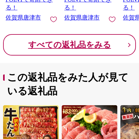
る！
る！
る！
佐賀県唐津市
佐賀県唐津市
佐賀
すべての返礼品をみる
この返礼品をみた人が見て
いる返礼品