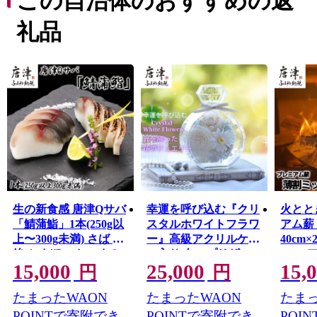
この自治体のおすすめの返
史・文化に溢れています。
礼品
生の新食感 唐津Qサバ
幸運を呼び込む『クリ
火とと
「鯖蒲鮨」1本(250g以
スタルホワイトフラワ
アム薪
上〜300g未満) さば 蒲
ー』高級アクリルケー
40cm
鉾 かまぼこ おつまみ
ス入り 白いプリザー
BBQ
15,000
25,000
15,
ギフト 鯖 サバ 唐津 Q
ブドフラワー＆ソラフ
円
円
サバ 鯖鮨 呼福 大志 水
ラワーのデコレーショ
たまったWAON
たまったWAON
たまっ
産 魚 海鮮 水産加工 唐
ン 贈り物 ギフト 唐津
津市
市
POINTで寄附でき
POINTで寄附でき
POI