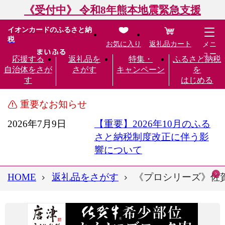
《受付中》 令和8年熊本地震緊急支援
イオンカードのふるさと納
税
お気に入り
返礼品カート
メニ
ュー
応援する
返礼品を
特集・
ふるさと納税
自治体をさが
さがす
キャンペーン
を
す
はじめる
重要なお知らせ
2026年7月9日
【重要】2026年10月のふる
さと納税制度改正に伴う影
響について
HOME
返礼品をさがす
《プロシリーズ》佐賀牛