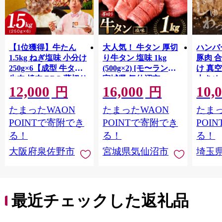
【1位獲得】牛たん
大人気！ 牛タン 厚切
ハンバー
1.5kg ねぎ塩味 小分け
り牛タン 塩味 1kg
豚肉 
250g×6【成型 牛タン
(500g×2) [モ〜ランド
け 真
牛肉 焼肉 BBQ 薄切り
宮城県 気仙沼市
大きめ
12,000
16,000
10,
ぎゅうたん スライス
20564660] 肉 牛肉 精肉
保存料
円
円
訳あり サイズ不揃
牛たん 牛タン塩 牛た
淡路島
たまったWAON
たまったWAON
たまっ
い】 G4721
ん塩 冷凍 焼肉 BBQ ア
ポーク 
ウトドア バーベキュ
き肉 
POINTで寄附でき
POINTで寄附でき
POI
ー 厚切り タン
ず 惣
る！
る！
る！
まみ 
大阪府泉佐野市
宮城県気仙沼市
埼玉
んのお
お中元
贈答
最近チェックした返礼品