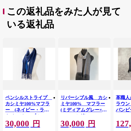
この返礼品をみた人が見て
いる返礼品
ペンシルストライプ
リバーシブル風 カシ
革職人
カシミヤ100%マフラ
ミヤ100% マフラー
ラウン
ー (ネイビー・ライ
(ミディアムグレー×チ
バンビ
トベージュ×ブルー)
ャコールグレー)
30,000
30,000
127
【1765285】
【1764951】
円
円