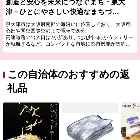
創造と安心を未来につなぐまち・泉大
津－ひとにやさしい快適なまちづく
りをめざして－
泉大津市は大阪府南部の海沿いに位置しており、大阪都
心部や関空国際空港まで電車で20分。
高速道路の出入口は2か所あり、北九州へ向かうフェリー
が就航するなど、コンパクトな市域に都市機能が集約さ
れた、交通の利便性がとても良いところです。
泉大津市の歴史は古く、奈良時代には和泉国の役所の外
港として栄えていました。
この自治体のおすすめの返
交通の要として人の往来も多く、随筆や紀行の中でも、
「小津の泊」「小津の浦なる岸の松原」「大津の浦」の
礼品
名で登場する名称の地です。
西北部は大阪湾に面し、はるかに六甲山、淡路島を望む
ことができます。
産業では明治18年頃から欧州の技術を導入した毛布の製
造が始まり、一大産地となりました。
今でも国産毛布生産量の約9割を占める「日本一の毛布の
まち」です。