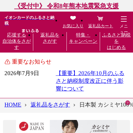
《受付中》 令和8年熊本地震緊急支援
イオンカードのふるさと納
税
お気に入り
返礼品カート
メニ
ュー
応援する
返礼品を
特集・
ふるさと納税
自治体をさが
さがす
キャンペーン
を
す
はじめる
重要なお知らせ
2026年7月9日
【重要】2026年10月のふる
さと納税制度改正に伴う影
響について
HOME
返礼品をさがす
日本製 カシミヤ100