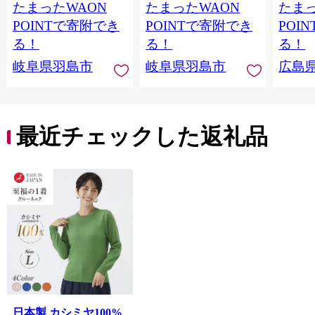
たまったWAON
たまったWAON
たまっ
POINTで寄附でき
POINTで寄附でき
POI
る！
る！
る！
岐阜県羽島市
岐阜県羽島市
広島
最近チェックした返礼品
日本製 カシミヤ100%