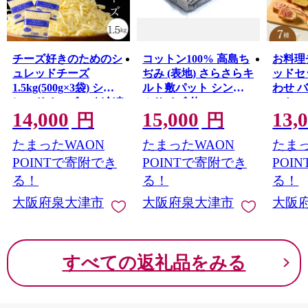
また、立地条件を活かし、トレンドに素早く対応できる
ニット素材の生産地としても成長しました。
糸から製品まで、一貫してこだわりを持った付加価値の
高いものづくりを行っています。
チーズ好きのためのシ
コットン100% 高島ち
お料理
泉大津市では、ライフステージに合わせたきめ細かいサ
ュレッドチーズ
ぢみ (表地) さらさらキ
ッドセ
ポートを行っており、安心して出産・子育てできる環境
1.5kg(500g×3袋) シュ
ルト敷パット シング
わせ 
が整っています。
レッドチーズ(6)｜冷凍
ルサイズ(約
ット 
14,000
15,000
13,
これからも幅広い年代の人が住みたい、住み続けたいと
100×205cm) FNP006
可能 チーズ ゴーダチ
ライス
円
円
[4600]
思えるまちをめざして、さまざまな取り組みを行ってい
ーズ 6ミリ マリンフー
ック 
たまったWAON
たまったWAON
たまっ
きます。
ド ※離島への配送不
ード 
可
不可
POINTで寄附でき
POINTで寄附でき
POI
る！
る！
る！
大阪府泉大津市
大阪府泉大津市
大阪
すべての返礼品をみる