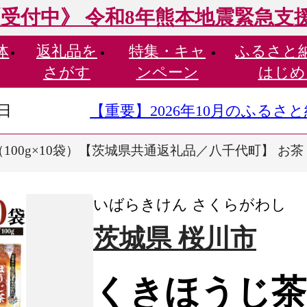
受付中》 令和8年熊本地震緊急支
体
返礼品を
特集・
キャ
ふるさと
さがす
ンペーン
はじめ
9日
【重要】2026年10月のふる
100g×10袋）【茨城県共通返礼品／八千代町】 お茶 ほう
いばらきけん さくらがわし
茨城県 桜川市
くきほうじ茶 （