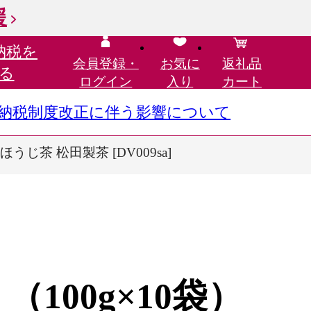
援
納税を
会員登録・
お気に
返礼品
る
ログイン
入り
カート
さと納税制度改正に伴う影響について
じ茶 松田製茶 [DV009sa]
100g×10袋）