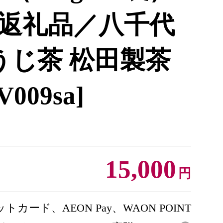
返礼品／八千代
うじ茶 松田製茶
V009sa]
15,000
円
トカード、AEON Pay、WAON POINT