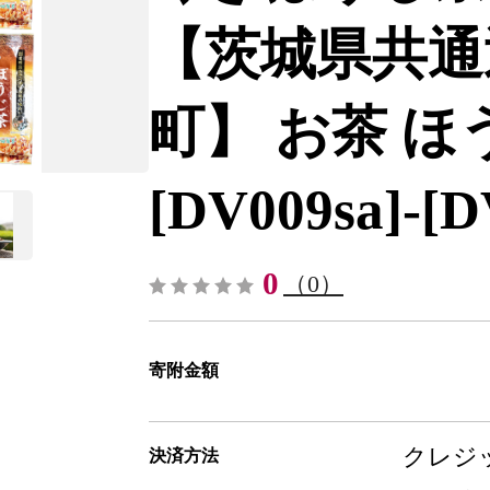
【茨城県共通
町】 お茶 ほ
[DV009sa]-[D
0
（0）
寄附金額
クレジッ
決済方法