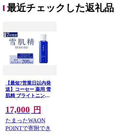
デイ
ファイントゥデイ
最近チェックした返礼品
【最短7営業日以内発
送】コーセー 薬用 雪
肌精 ブライトニング
エッセンス ローショ
17,000
ン 1本 本体200ml |
円
KOSE 日本製 医薬部
たまったWAON
外品 透明感 ブライト
ニング シミ ソバカス
POINTで寄附でき
肌あれ 和漢植物 ハト