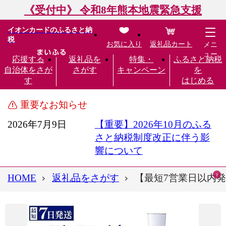
《受付中》 令和8年熊本地震緊急支援
イオンカードのふるさと納
税
お気に入り
返礼品カート
メニ
ュー
応援する
返礼品を
特集・
ふるさと納税
自治体をさが
さがす
キャンペーン
を
す
はじめる
重要なお知らせ
2026年7月9日
【重要】2026年10月のふる
さと納税制度改正に伴う影
響について
HOME
返礼品をさがす
【最短7営業日以内発送