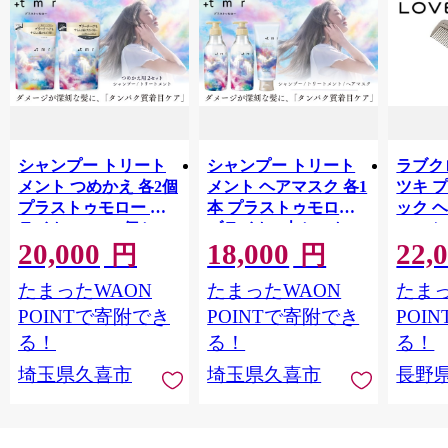
シャンプー トリート
シャンプー トリート
ラブクロ
メント つめかえ 各2個
メント ヘアマスク 各1
ツキ 
プラストゥモロー ブ
本 プラストゥモロー
ック 
ライト 400ml 4個セッ
ブライト 3本セット |
コーム
20,000
18,000
22,
ト | 美容 ヘアケア つ
美容 ヘアケア つめか
LOVE
円
円
めかえ 詰め替え ブリ
え 詰め替え ブリーチ
つや 
たまったWAON
たまったWAON
たまっ
ーチ 口コミ 香り リピ
口コミ 香り リピート
市[№565
ート ランキング ロン
ランキング ロング ス
POINTで寄附でき
POINTで寄附でき
POI
グ ストレート サラサ
トレート サラサラ 洗
る！
る！
る！
ラ 洗い上がり パサつ
い上がり パサつき カ
埼玉県久喜市
埼玉県久喜市
長野
き カラー 髪 保湿 ダメ
ラー 髪 保湿 ダメージ
ージ タンパク質 艶 リ
タンパク質 艶 リペア
ペア ケア 補修 埼玉県
ケア 補修 セット ライ
久喜市 ファイントゥ
ン使い 埼玉県 久喜市