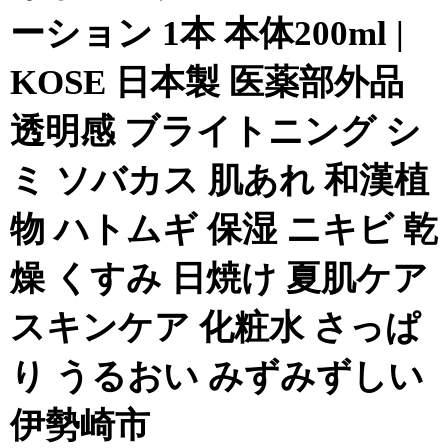
ーション 1本 本体200ml |
KOSE 日本製 医薬部外品
透明感 ブライトニング シ
ミ ソバカス 肌あれ 和漢植
物 ハトムギ 保湿 ニキビ 乾
燥 くすみ 日焼け 夏肌ケア
スキンケア 化粧水 さっぱ
り うるおい みずみずしい
伊勢崎市