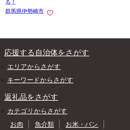
る！
ムギ 保湿 ニキビ 乾燥
群馬県伊勢崎市
くすみ 日焼け 夏肌ケ
ア スキンケア 化粧水
さっぱり うるおい み
ずみずしい 伊勢崎市
応援する自治体をさがす
エリアからさがす
キーワードからさがす
返礼品をさがす
カテゴリからさがす
お肉
魚介類
お米・パン