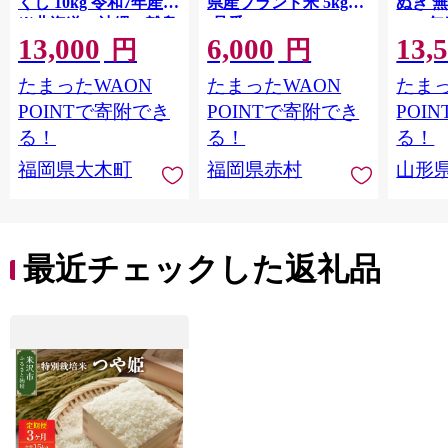
くし 10kg 令和7年産
県産ブランド米 5kg
ぬき 
※北海道・沖縄・離島
(品番:3X10R7)
2025年
13,000
6,000
13,
hamxa
は配送不可 |【精米 単
円
円
一米 単一原料米 7年産
たまったWAON
たまったWAON
たまっ
国産 お米 ブランド米
5kg × 2 ゆめつくし】
POINTで寄附でき
POINTで寄附でき
POI
CY009_01
る！
る！
る！
福岡県大木町
福岡県赤村
山形
最近チェックした返礼品