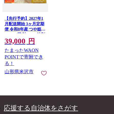
【先行予約】2027年1
月配送開始 3ヶ月定期
便 令和8年産 つや姫
5kg × 3回 計 15kg 特別
39,000
栽培米 【節減対象農
円
薬：当地比 6割減・化
たまったWAON
学肥料：当地比 5割
減】
POINTで寄附でき
る！
山形県米沢市
応援する自治体をさがす