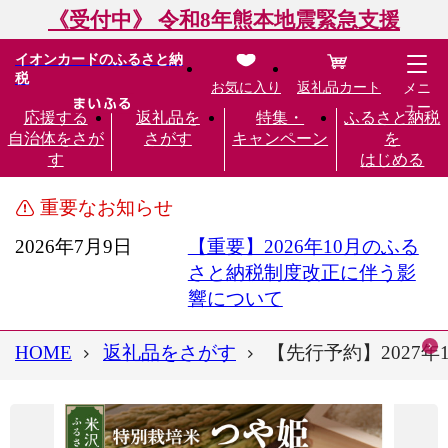
《受付中》 令和8年熊本地震緊急支援
イオンカードのふるさと納
税
お気に入り
返礼品カート
メニ
ュー
応援する
返礼品を
特集・
ふるさと納税
自治体をさが
さがす
キャンペーン
を
す
はじめる
重要なお知らせ
2026年7月9日
【重要】2026年10月のふる
さと納税制度改正に伴う影
響について
HOME
返礼品をさがす
【先行予約】2027年