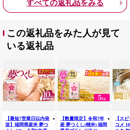
すべての返礼品をみる
この返礼品をみた人が見て
いる返礼品
【最短7営業日以内発
【数量限定】令和7年
【スピ
送】福岡県産米 夢つ
産 夢つくし(精米) 福岡
コメ 10