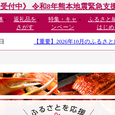
受付中》 令和8年熊本地震緊急支
体
返礼品を
特集・
キャ
ふるさと
さがす
ンペーン
はじめ
9日
【重要】2026年10月のふる