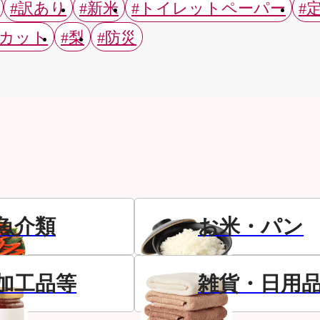
#訳あり
#新米
#トイレットペーパー
#
スカット
#梨
#防災
魚介類
お米・パン
加工品等
雑貨・日用