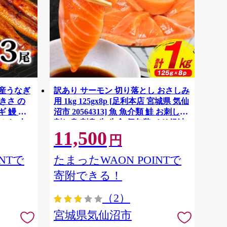
国産うなぎ
訳あり サーモン 切り落とし おさしみ
大きさ の
用 1kg 125gx8p [足利本店 宮城県 気仙
 鰻 ふ
沼市 20564313] 魚 魚介類 鮭 お刺し身
ぶし 人
刺し身 刺身 生 生食 個包装 チリ銀鮭
11,500
税 冷凍
銀鮭 海鮮 海鮮丼 魚介
円
NTで
たまったWAON POINTで
寄附できる！
（2）
宮城県気仙沼市