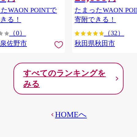
ア] 秋田県秋田市
たWAON POINTで
たまったWAON POI
できる！
寄附できる！
（0）
（32）
府泉佐野市
秋田県秋田市
すべてのランキングを
みる
HOMEへ