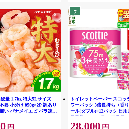
7
総量 1.7kg 特大5Lサイズ
トイレットペーパー スコッ
要 小分け 850g×2P 訳あり
ワーパック 3倍長持ち〈香り
揃い バナメイエビ バラ凍
ール(ダブル)×12パック 日用
42
日発送 [スコッティ フラワ
00
28,000
トイレットペーパー 日本製
円
円