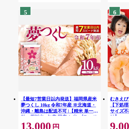
5
6
【最短7営業日以内発送】福岡県産米
むきえび 
夢つくし 10kg 令和7年産 ※北海道・
【下処理不
沖縄・離島は配送不可 |【精米 単一米
サイズ不
単一原料米 7年産 国産 お米 ブランド
結】 G41
13,000
9,0
米 5kg × 2 ゆめつくし】CY009_01
円