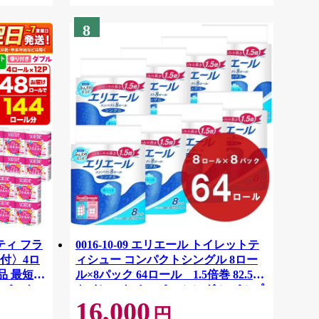
8
ティ フラ
0016-10-09 エリエール トイレットテ
付〉4ロ
ィシュー コンパクトシングル 8ロー
品 最短翌
ル×8パック 64ロール 1.5倍巻 82.5m
ーパック
トイレットペーパー シングル パルプ
16,000
紙クレシ
100％ 香りつき 日用品 消耗品 備蓄
円