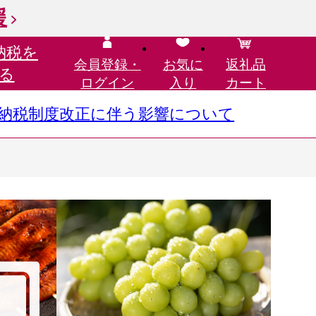
援
納税を
会員登録・
お気に
返礼品
る
ログイン
入り
カート
さと納税制度改正に伴う影響について