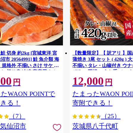
鮭 切身 約2kg [宮城東洋 宮
【数量限定】【 訳アリ 】
市 20564991] 鮭 魚介類 海
蒲焼き 3尾 セット ( 420g ) 
 規格外 不揃い さけ サケ 鮭
不揃い タレ・山椒付き ウナギ
ケ 切り身 冷凍 家庭用 おか
ぞろい 不揃い うな重 ひつま
500
12,000
支援 サーモン 銀鮭切り身 魚
気 茨城 八千代町 ふるさと納
円
円
[SF951ya]
たWAON POINTで
たまったWAON POI
できる！
寄附できる！
（7）
（25）
県気仙沼市
茨城県八千代町