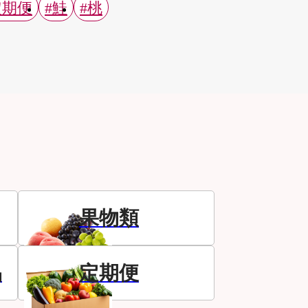
定期便
#鮭
#桃
果物類
品
定期便