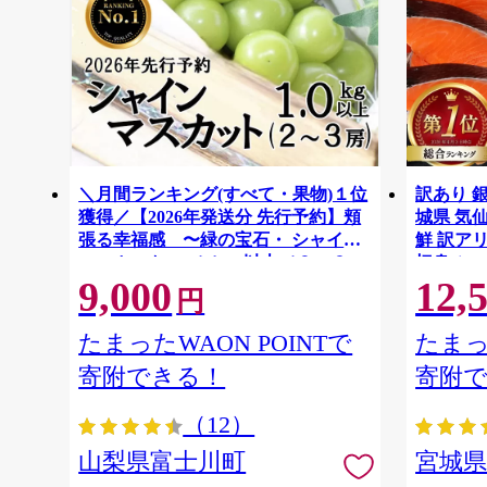
＼月間ランキング(すべて・果物)１位
訳あり 銀
獲得／【2026年発送分 先行予約】頬
城県 気仙沼
張る幸福感 〜緑の宝石・ シャイン
鮮 訳アリ
マスカット 〜 １ｋｇ以上（２〜３
切身 シャ
9,000
12,
房） フルーツ 山梨県産 果物 くだも
ず 弁当 
円
の シャイン マスカット ぶどう ブド
わけあり
ウ 葡萄 大粒 種なし 先行予約 富士川
たまったWAON POINTで
たまっ
町 10000円 一万円 9000円 九千円
寄附できる！
寄附
（12）
山梨県富士川町
宮城