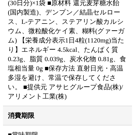
(30日分)×1袋 ■原材料 還元麦芽糖水飴
(国内製造)、デンプン／結晶セルロー
ス、L-テアニン、ステアリン酸カルシ
ウム、微粒酸化ケイ素、糊料(グァーガ
ム) 【栄養成分表示1日4粒(1120mg)当た
り】エネルギー 4.5kcal、たんぱく質
0.23g、脂質 0.039g、炭水化物 0.81g、食
塩相当量 0g ■保存方法 直射日光・高温
多湿を避け、常温で保存してくださ
い。 ■提供元 アサヒグループ食品(株)/
アリメント工業(株)
消費期限
■賞味期限