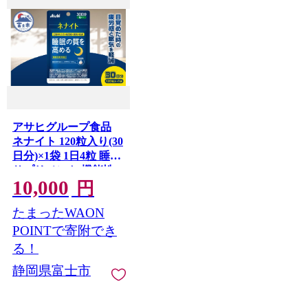
アサヒグループ食品
ネナイト 120粒入り(30
日分)×1袋 1日4粒 睡眠
サプリメント 機能性
10,000
表示食品 L-テアニン
円
睡眠の質を高める 目
たまったWAON
覚めたときの疲労感と
眠気を軽減 富士市
POINTで寄附でき
[sf116-002]
る！
静岡県富士市