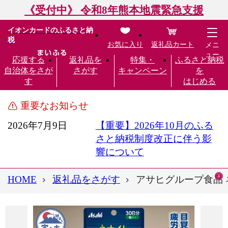
《受付中》 令和8年熊本地震緊急支援
イオンカードのふるさと納
税
お気に入り
返礼品カート
メニ
ュー
応援する
返礼品を
特集・
ふるさと納税
自治体をさが
さがす
キャンペーン
を
す
はじめる
重要なお知らせ
2026年7月9日
【重要】2026年10月のふる
さと納税制度改正に伴う影
響について
HOME
返礼品をさがす
アサヒグループ食品 ネ