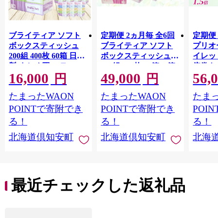
ブライティア ソフト
定期便 2ヵ月毎 全6回
定期便 
ボックスティッシュ
ブライティア ソフト
プリオ
200組 400枚 60箱 日本
ボックスティッシュ
イレット
製 まとめ買い ティッ
200組 400枚 15箱 (5箱
倍巻き 
16,000
49,000
56,
シュ リサイクル 長持
×3) BOX 日本製 まと
36ロー
円
円
防災 常備品 日用雑貨
め買い ティッシュ リ
パック
たまったWAON
たまったWAON
たまっ
消耗品 生活必需品 備
サイクル 長持 防災 常
買い 
蓄 ペーパー 紙 北海道
備品 日用雑貨 消耗品
常備品
POINTで寄附でき
POINTで寄附でき
POI
倶知安町 日用品
生活必需品 備蓄 ペー
ットペ
る！
る！
る！
パー 紙 北海道 倶知安
日用品
北海道倶知安町
北海道倶知安町
北海
町 日用品
北海道
最近チェックした返礼品