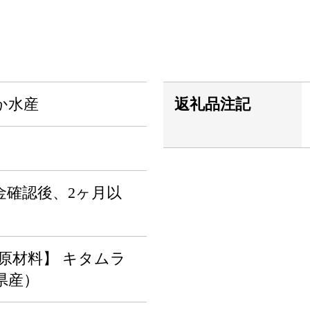
か水産
返礼品注記
金確認後、2ヶ月以
【原材料】 キタムラ
県産）