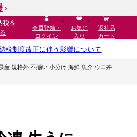
援
納税を
会員登録・
お気に
返礼品
る
ログイン
入り
カート
さと納税制度改正に伴う影響について
岩手県産 規格外 不揃い 小分け 海鮮 魚介 ウニ丼