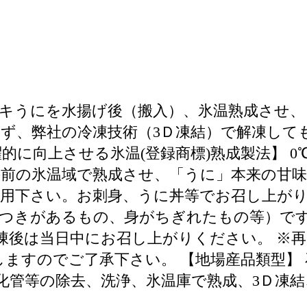
キうにを水揚げ後（搬入）、氷温熟成させ、
ず、弊社の冷凍技術（3Ｄ凍結）で解凍して
的に向上させる氷温(登録商標)熟成製法】 
前の氷温域で熟成させ、「うに」本来の甘味
使用下さい。お刺身、うに丼等でお召し上がり
ラつきがあるもの、身がちぎれたもの等）で
解凍後は当日中にお召し上がりください。 ※
しますのでご了承下さい。 【地場産品類型】
化管等の除去、洗浄、氷温庫で熟成、3Ｄ凍