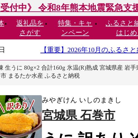
受付中》 令和8年熊本地震緊急支
体
返礼品を
特集・
キャ
ふるさと
さがす
ンペーン
はじめ
9日
【重要】2026年10月のふる
 生うに 80g×2 合計160g 氷温(R)熟成 宮城県産 
巻市 まるたか水産 ふるさと納税
みやぎけん いしのまきし
宮城県 石巻市