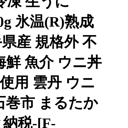
冷凍 生うに
60g 氷温(R)熟成
県産 規格外 不
海鮮 魚介 ウニ丼
使用 雲丹 ウニ
石巻市 まるたか
税-[F-