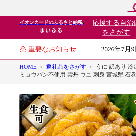
《
応援する
自治
イオンカードのふるさと納税
をさがす
重要なお知らせ
2026年7月
HOME
返礼品をさがす
うに 訳あり 冷凍
ミョウバン不使用 雲丹 ウニ 刺身 宮城県 石