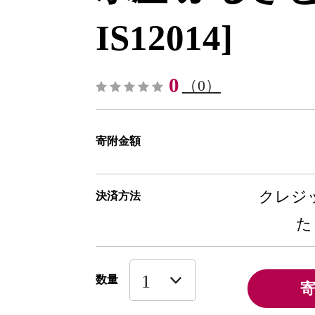
IS12014]
0
（0）
寄附金額
クレジッ
決済方法
た
数量