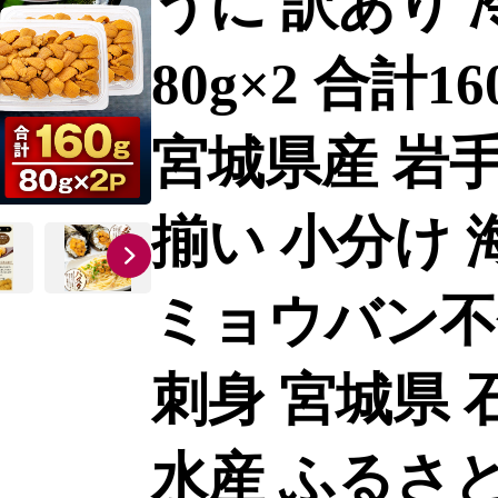
うに 訳あり 
80g×2 合計1
宮城県産 岩手
揃い 小分け 
ミョウバン不
刺身 宮城県 
水産 ふるさと納