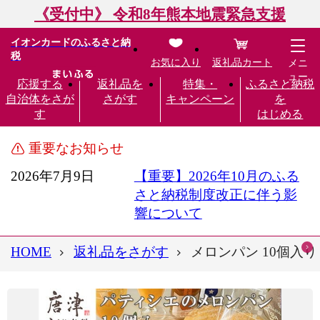
《受付中》 令和8年熊本地震緊急支援
イオンカードのふるさと納
税
お気に入り
返礼品カート
メニ
ュー
応援する
返礼品を
特集・
ふるさと納税
自治体をさが
さがす
キャンペーン
を
す
はじめる
重要なお知らせ
2026年7月9日
【重要】2026年10月のふる
さと納税制度改正に伴う影
響について
HOME
返礼品をさがす
メロンパン 10個入