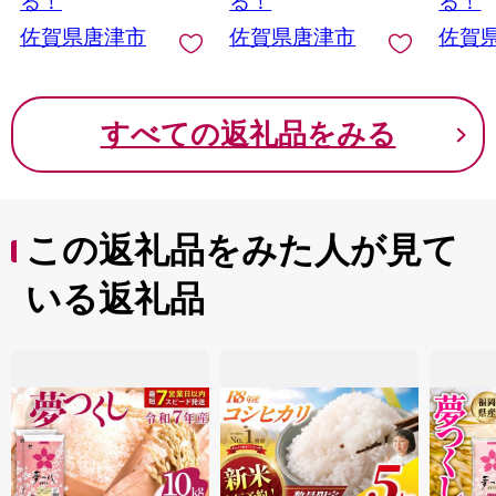
る！
る！
る！
佐賀県唐津市
佐賀県唐津市
佐賀
すべての返礼品をみる
この返礼品をみた人が見て
いる返礼品