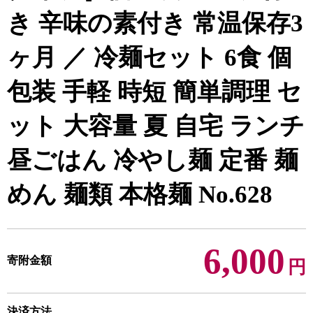
き 辛味の素付き 常温保存3
ヶ月 ／ 冷麺セット 6食 個
包装 手軽 時短 簡単調理 セ
ット 大容量 夏 自宅 ランチ
昼ごはん 冷やし麺 定番 麺
めん 麺類 本格麺 No.628
6,000
寄附金額
円
決済方法