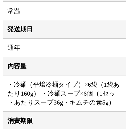
常温
発送期日
通年
内容量
・冷麺（平壌冷麺タイプ）×6袋（1袋あ
たり160g） ・冷麺スープ×6個（1セッ
トあたりスープ36g・キムチの素5g）
消費期限