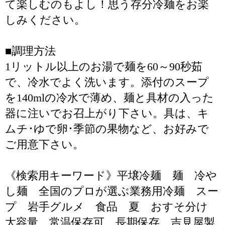
て楽しむのもよし！思う存分冷麺をお楽
しみください。
■調理方法
1リットル以上のお湯で麺を60～90秒茹
で、冷水でよく洗います。添付のスープ
を140mlの冷水で薄め、麺と具材の入った
器に注いでお召上がり下さい。具は、キ
ムチ･ゆで卵･季節の果物など、お好みで
ご用意下さい。
《検索用キーワード》平壌冷麺 麺 冷や
し麺 全国のプロが選ぶ業務用冷麺 スー
プ 岩手グルメ 食品 夏 おすそ分け
大容量 常温保存可 長期保存 吉見屋製