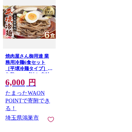
焼肉屋さん御用達 業
務用冷麺6食セット
［平壌冷麺タイプ］個
包装 スープ付き 辛味
6,000
の素付き 常温保存3ヶ
円
月 ／ 冷麺セット 6食
たまったWAON
個包装 手軽 時短 簡単
調理 セット 大容量 夏
POINTで寄附でき
自宅 ランチ 昼ごはん
る！
冷やし麺 定番 麺 めん
埼玉県鴻巣市
麺類 本格麺 No.628