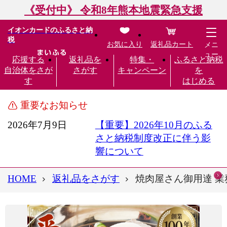
《受付中》 令和8年熊本地震緊急支援
イオンカードのふるさと納
税
お気に入り
返礼品カート
メニ
ュー
応援する
返礼品を
特集・
ふるさと納税
自治体をさが
さがす
キャンペーン
を
す
はじめる
重要なお知らせ
2026年7月9日
【重要】2026年10月のふる
さと納税制度改正に伴う影
響について
HOME
返礼品をさがす
焼肉屋さん御用達 業務