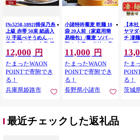
[№5258-1892]揖保乃糸
小諸特吟蕎麦 乾麺 10
【本社
上級 赤帯 50束 紙函入
袋 20人前（家庭用簡
ヤマダ
り 手延べそうめん 大
易梱包）/蕎麦 ソバ 長
チ 凄麺
容量 ギフト お中元 播
野 お土産 ご当地 お取
ップ麺 
12,000
11,000
13,
州そうめん
り寄せ 麺類 信州そば
せ セ
円
円
麺類
ーメン
たまったWAON
たまったWAON
たまっ
プラー
ント 
POINTで寄附でき
POINTで寄附でき
POI
存食 常
る！
る！
る！
蓄 [AH0
兵庫県姫路市
長野県小諸市
茨城
最近チェックした返礼品