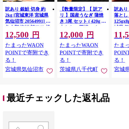
訳あり 銀鮭 切身 約
【数量限定】【 訳ア
訳あり
2kg [宮城東洋 宮城県
リ 】国産うなぎ 蒲焼
落とし 
気仙沼市 20564991] 鮭
き 3尾 セット ( 420g )
125gx
魚介類 海鮮 訳アリ 規
大きさ の不揃い タ
城県 
12,500
12,000
11,
格外 不揃い さけ サケ
レ・山椒付き ウナギ
20564
円
円
鮭切身 シャケ 切り身
鰻 ふぞろい 不揃い う
お刺し
たまったWAON
たまったWAON
たまっ
冷凍 家庭用 おかず 弁
な重 ひつまぶし 人気
生 生
当 支援 サーモン 銀鮭
茨城 八千代町 ふるさ
鮭 銀鮭
POINTで寄附でき
POINTで寄附でき
POI
切り身 魚 わけあり
と納税 冷凍 [SF951ya]
介
る！
る！
る！
宮城県気仙沼市
茨城県八千代町
宮城
最近チェックした返礼品