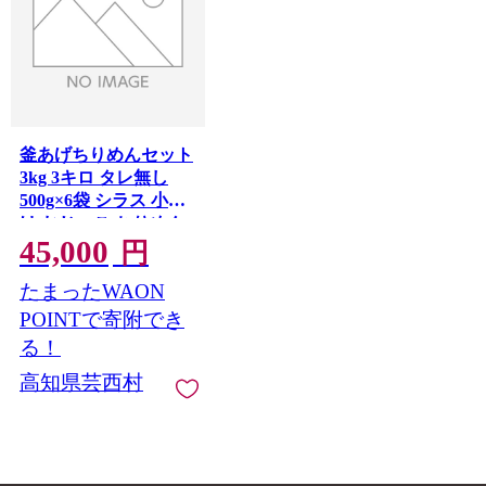
釜あげちりめんセット
3kg 3キロ タレ無し
500g×6袋 シラス 小分
け おじゃこ ちりめん
45,000
じゃこ ふわふわ 国産
円
釜揚げ しらす丼 海鮮
たまったWAON
丼 ごはん ご飯 おにぎ
り おかず お取り寄せ
POINTで寄附でき
美味しい
る！
高知県芸西村