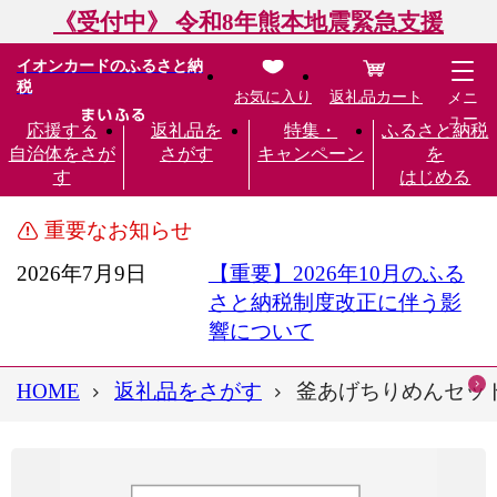
《受付中》 令和8年熊本地震緊急支援
イオンカードのふるさと納
税
お気に入り
返礼品カート
メニ
ュー
応援する
返礼品を
特集・
ふるさと納税
自治体をさが
さがす
キャンペーン
を
す
はじめる
重要なお知らせ
2026年7月9日
【重要】2026年10月のふる
さと納税制度改正に伴う影
響について
HOME
返礼品をさがす
釜あげちりめんセット 