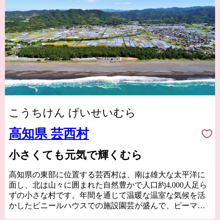
こうちけん げいせいむら
高知県 芸西村
小さくても元気で輝くむら
高知県の東部に位置する芸西村は、南は雄大な太平洋に
面し、北は山々に囲まれた自然豊かで人口約4,000人足ら
ずの小さな村です。年間を通じて温暖な温室な気候を活
かしたビニールハウスでの施設園芸が盛んで、ピーマン
やナス、花卉などが栽培されています。これらの野菜や