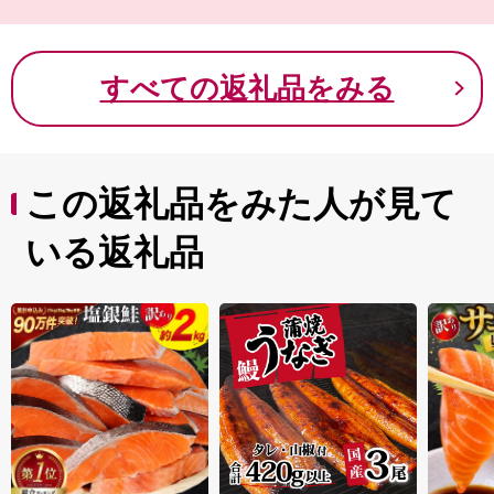
村の伝統技術である「製糖作業」によってつくられる白
玉糖などが有名です。また、プロゴルフツアーが行われ
るゴルフ場、「黒潮カントリークラブ」「土佐カントリ
すべての返礼品をみる
ークラブ」の２つがあるゴルフの村でもあります。
この返礼品をみた人が見て
いる返礼品