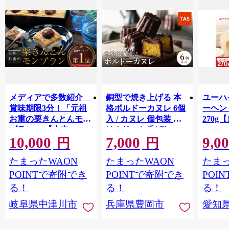
メディアで多数紹介
銅型で焼き上げる 本
ユーハ
賞味期限3分！「元祖
格ボルドーカヌレ 6個
ーヘ
お重の栗きんとんモン
入 / カヌレ 個包装 外
270g【
ブラン」 【未来のご
はカリッと香ばしい
10,000
7,000
9,0
褒美】スイーツ 栗 モ
中はもっちり ラム酒
円
円
ンブラン くりきんと
バニラ お取り寄せ ス
たまったWAON
たまったWAON
たまっ
ん デザート ご褒美 お
イーツ 焼き菓子 詰め
取り寄せ くり お菓子
合わせ ホワイトデー
POINTで寄附でき
POINTで寄附でき
POI
菓子 F4N-2298
お返し 冷凍 手作り 化
る！
る！
る！
粧箱入り ギフト TAS
岐阜県中津川市
兵庫県豊岡市
愛知
BAKE