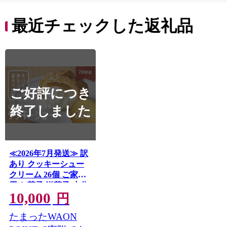
最近チェックした返礼品
ご好評につき
終了しました
≪2026年7月発送≫ 訳
あり クッキーシュー
クリーム 26個 ご家庭
用 お菓子 洋菓子 小分
10,000
け スイーツ F2Y-6398
円
たまったWAON