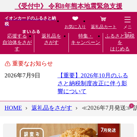
《受付中》 令和8年熊本地震緊急支援
イオンカードのふるさと納
税
お気に入り
返礼品カート
メニ
ュー
応援する
返礼品を
特集・
ふるさと納税
自治体をさが
さがす
キャンペーン
を
す
はじめる
重要なお知らせ
2026年7月9日
【重要】2026年10月のふる
さと納税制度改正に伴う影
響について
HOME
返礼品をさがす
≪2026年7月発送≫ 