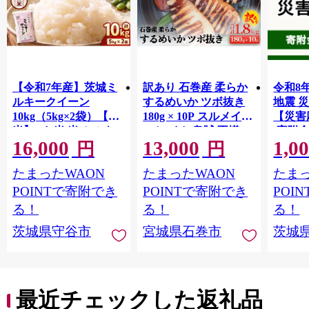
【令和7年産】茨城ミ
訳あり 石巻産 柔らか
令和8
ルキークイーン
するめいか ツボ抜き
地震 
10kg（5kg×2袋）【精
180g × 10P スルメイカ
【災害
米】 | お米 米 ミルキ
いか イカ 烏賊 不揃い
(寄附金
16,000
13,000
1,0
ークィーン 茨城県産
小分け 下処理済み 時
【返礼
円
円
白米 もちもち お弁当
短調理 こだわり 冷凍
地のた
たまったWAON
たまったWAON
たまっ
おにぎり
海鮮 魚介 おかず おつ
共同募
まみ 煮物 焼きイカ
支援金
POINTで寄附でき
POINTで寄附でき
POI
BBQ バーベキュー 宮
ます｜
る！
る！
る！
城県 石巻市
支援 
茨城県守谷市
宮城県石巻市
茨城
最近チェックした返礼品