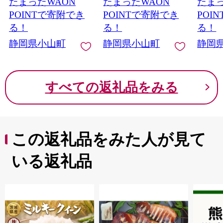
たまったWAON
たまったWAON
たまっ
味 ）
POINTで寄附でき
POINTで寄附でき
POI
る！
る！
る！
静岡県小山町
静岡県小山町
静岡
すべての返礼品をみる
この返礼品をみた人が見て
いる返礼品