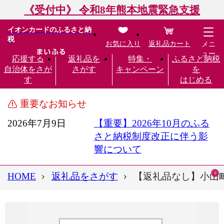
《受付中》 令和8年熊本地震緊急支援
イオンカードのふるさと納
税
お気に入り
返礼品カート
メニ
ュー
応援する
返礼品を
特集・
ふるさと納税
自治体をさが
さがす
キャンペーン
を
す
はじめる
重要なお知らせ
2026年7月9日
【重要】2026年10月のふる
さと納税制度改正に伴う影
響について
HOME
返礼品をさがす
【返礼品なし】小山