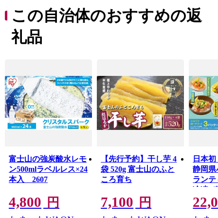
この自治体のおすすめの返
礼品
富士山の強炭酸水レモ
【先行予約】干し芋 4
日本初
ン500mlラベルレス×24
袋 520g 富士山のふと
静岡県
本入 2607
ころ育ち
ランテ
冷凍 
4,800
7,100
22,
べ セット
円
円
130g 