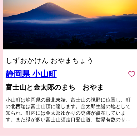
しずおかけん おやまちょう
静岡県 小山町
富士山と金太郎のまち おやま
小山町は静岡県の最北東端、富士山の視野に位置し、町
の北西端は富士山頂に達します。金太郎生誕の地として
知られ、町内には金太郎ゆかりの史跡が点在していま
す。また緑が多い富士山須走口登山道、世界有数のサー
キットである富士スピードウェイ、約3,500本の山桜や染
井吉野が咲き誇る冨士霊園など、豊かな自然に囲まれ、
魅力的なアクティビティが体験できる町です。