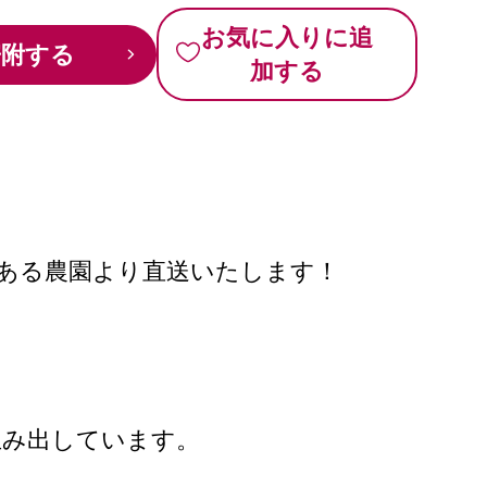
お気に入りに追
寄附する
加する
ある農園より直送いたします！
生み出しています。
。