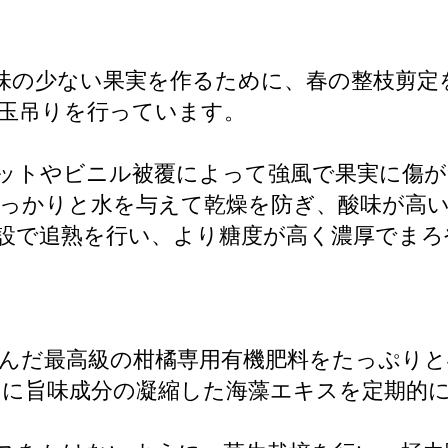
酸味の少ない果実を作るために、春の整枝剪
玉吊りを行っています。
ネットやビニル被覆によって強風で果実に傷
しっかりと水を与えて乾燥を防ぎ、酸味が高
設で追熟を行い、より糖度が高く濃厚でま
んだ最高級の柑橘専用有機肥料をたっぷり
に旨味成分の凝縮した海藻エキスを定期的