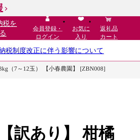
援
納税を
会員登録・
お気に
返礼品
る
ログイン
入り
カート
さと納税制度改正に伴う影響について
（7～12玉） 【小春農園】 [ZBN008]
【訳あり】 柑橘