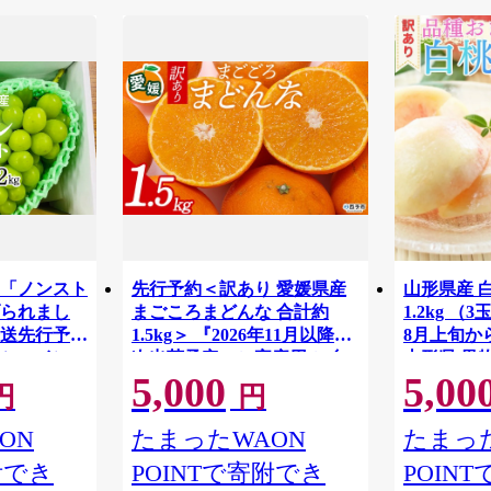
「ノンスト
先行予約＜訳あり 愛媛県産
山形県産 
られまし
まごころまどんな 合計約
1.2kg （
発送先行予約
1.5kg＞ 『2026年11月以降順
8月上旬か
シャインマ
次出荷予定』ご家庭用 ご自
山形県 果物
5,000
5,00
上（2～3
宅用 紅まどんな マドンナ お
もも 夏 送
円
円
送
試し わけあり 果物 柑橘 フル
ーツ 高級 国産 濃厚 果汁 産
ON
たまったWAON
たまった
地直送 ミヤモトオレンジガ
附でき
POINTで寄附でき
POIN
ーデン 愛媛県 西予市【常