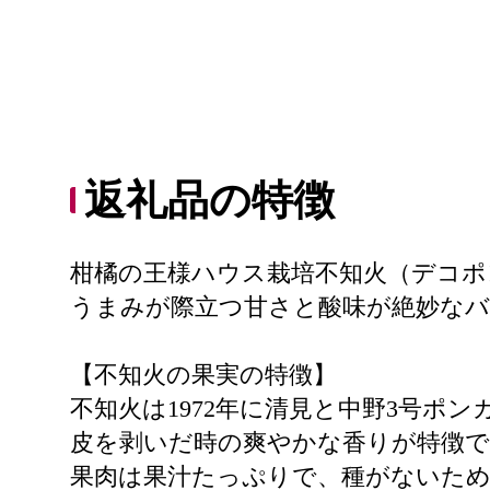
返礼品の特徴
柑橘の王様ハウス栽培不知火（デコポ
うまみが際立つ甘さと酸味が絶妙なバ
【不知火の果実の特徴】
不知火は1972年に清見と中野3号ポ
皮を剥いだ時の爽やかな香りが特徴で
果肉は果汁たっぷりで、種がないた