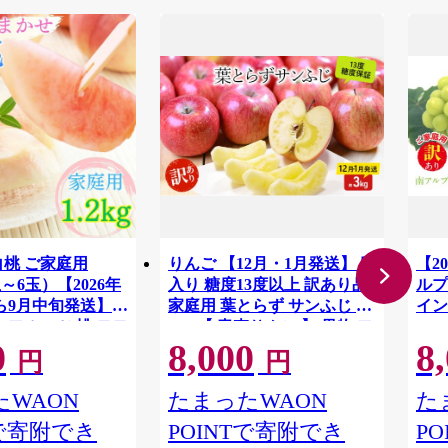
白桃 ご家庭用
りんご 【12月・1月発送】 蜜
【2
3玉～6玉）【2026年
入り 糖度13度以上 訳あり品
ルプ
ら9月中旬発送】
家庭用 葉とらず サンふじ 約
イン
 フルーツ 桃 モモ
3kg 【 青森りんご 】 果物 フ
1.
0
8,000
8
ALP
料無料
ルーツ 産地直送 糖度測定 褐
円
円
変 チェック 贈り物 年末 挨拶
WAON
たまったWAON
た
Tで寄附でき
POINTで寄附でき
P