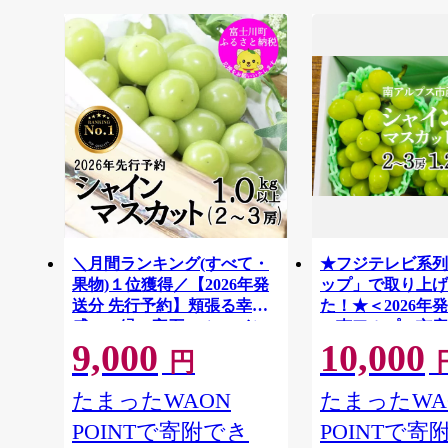
＼月間ランキング(すべて・
★フジテレビ系列
果物)１位獲得／【2026年発
ップ」で取り上げ
送分 先行予約】頬張る幸福
た！★＜2026年
感 〜緑の宝石・ シャイン
＞南アルプス市産
9,000
10,000
マスカット 〜 １ｋｇ以上
スカット1.2kg以
円
（２〜３房） フルーツ 山梨
房） クール便発
ALPAG007
県産 果物 くだもの シャイン
たまったWAON
たまったWA
マスカット ぶどう ブドウ 葡
POINTで寄附でき
POINTで寄
萄 大粒 種なし 先行予約 富士