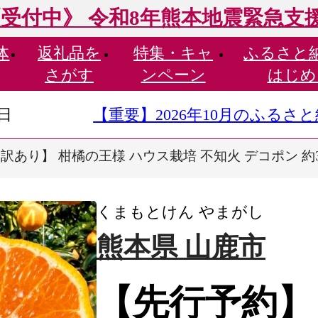
受付中》 令和8年熊本地震緊急支
体
返礼品を
特集・
キャ
ふるさと
さがす
ンペーン
はじめ
9日
【重要】2026年10月のふる
あり】 柑橘の王様 ハウス栽培 不知火 デコポン 約3kg
くまもとけん やまがし
熊本県 山鹿市
【先行予約】