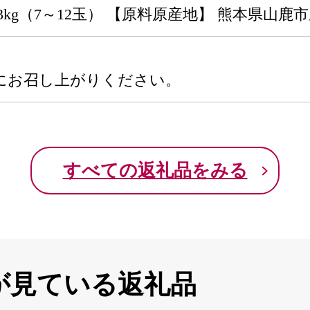
3kg（7～12玉） 【原料原産地】 熊本県山鹿
にお召し上がりください。
すべての返礼品をみる
が見ている返礼品