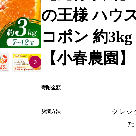
の王様 ハウス
コポン 約3kg
【小春農園】 [
寄附金額
クレジッ
決済方法
た