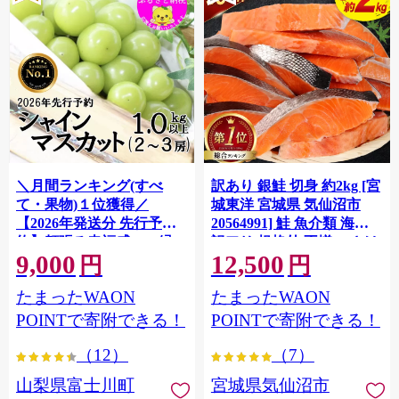
＼月間ランキング(すべ
訳あり 銀鮭 切身 約2kg [宮
て・果物)１位獲得／
城東洋 宮城県 気仙沼市
【2026年発送分 先行予
20564991] 鮭 魚介類 海鮮
約】頬張る幸福感 〜緑の
訳アリ 規格外 不揃い さけ
9,000
12,500
宝石・ シャインマスカッ
サケ 鮭切身 シャケ 切り身
円
円
ト 〜 １ｋｇ以上（２〜３
冷凍 家庭用 おかず 弁当 支
たまったWAON
たまったWAON
房） フルーツ 山梨県産 果
援 サーモン 銀鮭切り身 魚
物 くだもの シャイン マス
わけあり
POINTで寄附できる！
POINTで寄附できる！
カット ぶどう ブドウ 葡萄
（12）
（7）
大粒 種なし 先行予約 富士
川町 10000円 一万円 9000
山梨県富士川町
宮城県気仙沼市
円 九千円