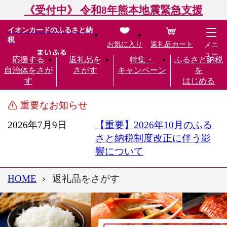
《受付中》 令和8年熊本地震緊急支援
イオンカードのふるさと納
税
お気に入り
返礼品カート
メニ
ュー
応援する
返礼品を
特集・
ふるさと納税
自治体をさが
さがす
キャンペーン
を
す
はじめる
重要なお知らせ
2026年7月9日
【重要】2026年10月のふる
さと納税制度改正に伴う影
響について
HOME
返礼品をさがす