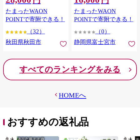
円
円
フラワーパック トイレッ
シングル パルプ100％ 香り
たまったWAON
たまったWAON
トペーパー 日本製紙クレ
つき 日用品 消耗品 備蓄
シア] 秋田県秋田市
POINTで寄附できる！
POINTで寄附できる！
（32）
（0）
秋田県秋田市
静岡県富士宮市
すべてのランキングをみる
HOMEへ
おすすめの返礼品