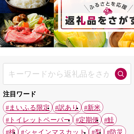
注目ワード
#まいふる限定
#訳あり
#新米
#トイレットペーパー
#定期便
#鮭
#桃
#シャインマスカット
#梨
#防災