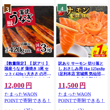
3
4
【数量限定】【 訳アリ 】
訳あり サーモン 切り落と
国産うなぎ 蒲焼き 3尾 セ
し おさしみ用 1kg 125gx8p
ット ( 420g ) 大きさ の不揃
[足利本店 宮城県 気仙沼市
い タレ・山椒付き ウナギ
20564313] 魚 魚介類 鮭 お
12,000
11,500
鰻 ふぞろい 不揃い うな重
刺し身 刺し身 刺身 生 生食
円
円
ひつまぶし 人気 茨城 八千
個包装 チリ銀鮭 銀鮭 海鮮
たまったWAON
たまったWAON
代町 ふるさと納税 冷凍
海鮮丼 魚介
[SF951ya]
POINTで寄附できる！
POINTで寄附できる！