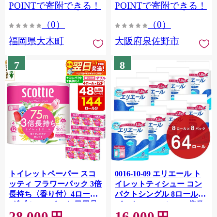
CY009_01
POINTで寄附できる！
POINTで寄附できる！
（0）
（0）
福岡県大木町
大阪府泉佐野市
7
8
トイレットペーパー スコ
0016-10-09 エリエール ト
ッティ フラワーパック 3倍
イレットティシュー コン
長持ち〈香り付〉4ロール
パクトシングル 8ロール×8
(ダブル)×12パック 日用品
パック 64ロール 1.5倍巻
28,000
16,000
最短翌日発送 [スコッティ
82.5m トイレットペーパー