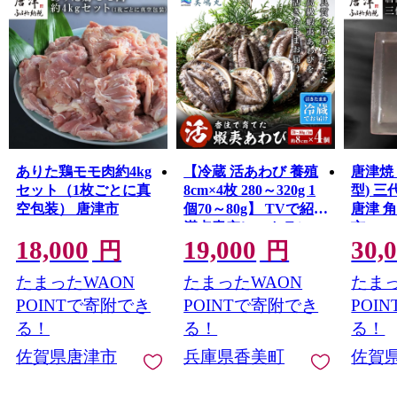
ありた鶏モモ肉約4kg
【冷蔵 活あわび 養殖
唐津焼
セット（1枚ごとに真
8cm×4枚 280～320g 1
型) 
空包装） 唐津市
個70～80g】 TVで紹介
唐津 
満点青空レストラン
市
18,000
19,000
30,
国産 アワビ 鮑 活アワ
円
円
ビ あわび 海鮮 刺身
たまったWAON
たまったWAON
たまっ
BBQ レシピ入り 人気
テレビ TV 紹介 話題
POINTで寄附でき
POINTで寄附でき
POI
おすすめ ふるさと納
る！
る！
る！
税 返礼品 兵庫県 香美
佐賀県唐津市
兵庫県香美町
佐賀
町 香住 山陰 美嶋丸
20-01