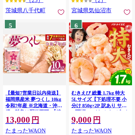
（25）
（2）
茨城県八千代町
宮城県気仙沼市
5
6
【最短7営業日以内発送】
むきえび 総量 1.7kg 特大
福岡県産米 夢つくし 10kg
5Lサイズ【下処理不要 小
令和7年産 ※北海道・沖
分け 850g×2P 訳あり サイ
縄・離島は配送不可 |【精
ズ不揃い バナメイエビ バ
13,000
9,000
米 単一米 単一原料米 7年
ラ凍結】 G4142
円
円
産 国産 お米 ブランド米
たまったWAON
たまったWAON
5kg × 2 ゆめつくし】