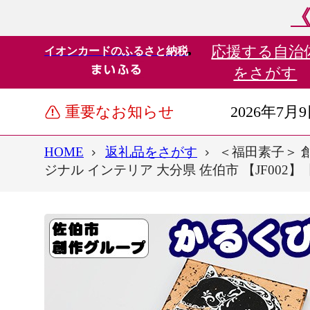
《
応援する
自治
イオンカードのふるさと納税
をさがす
重要なお知らせ
2026年7月
HOME
返礼品をさがす
＜福田素子＞ 創
ジナル インテリア 大分県 佐伯市 【JF00