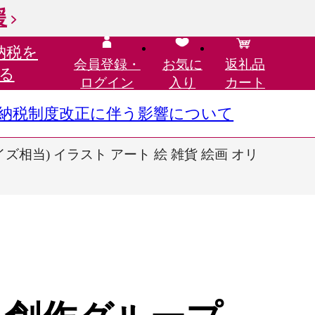
援
納税を
会員登録・
お気に
返礼品
る
ログイン
入り
カート
さと納税制度改正に伴う影響について
相当) イラスト アート 絵 雑貨 絵画 オリ