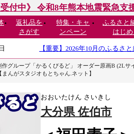
受付中》 令和8年熊本地震緊急支
体
返礼品を
特集・
キャ
ふるさと
さがす
ンペーン
はじめ
9日
【重要】2026年10月のふる
作グループ「かるくびるど」 オーダー原画B (2Lサイズ
2】【まんがスタジオもとちゃん.ネット】
おおいたけん さいきし
大分県 佐伯市