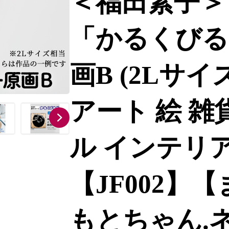
＜福田素子＞
「かるくびる
画B (2Lサ
アート 絵 雑
ル インテリア
【JF002】
もとちゃん.